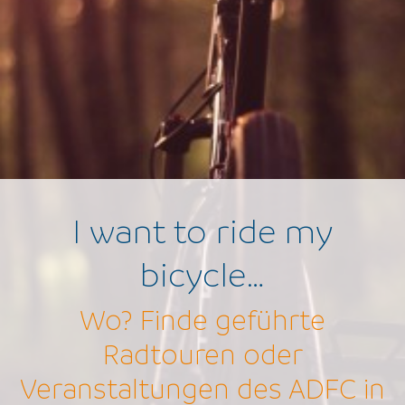
I want to ride my
bicycle…
Wo? Finde geführte
Radtouren oder
Veranstaltungen des ADFC in