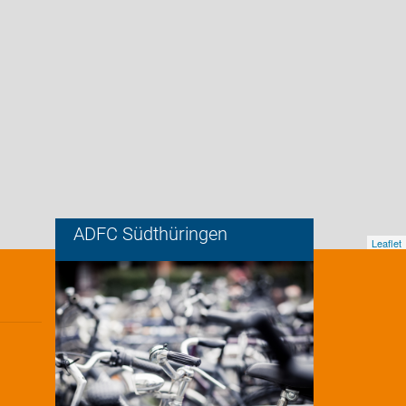
ADFC Südthüringen
Leaflet