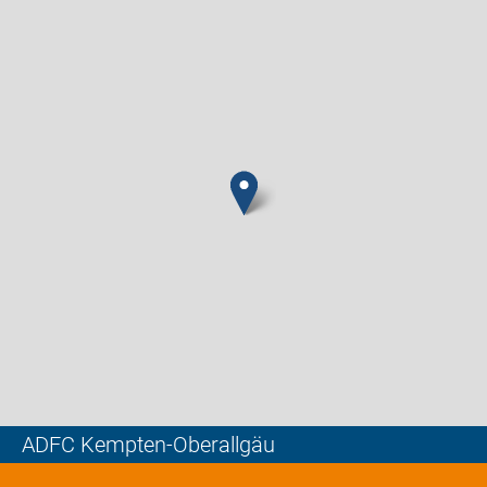
ADFC Kempten-Oberallgäu
Leaflet