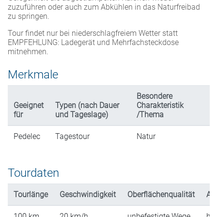
zuzuführen oder auch zum Abkühlen in das Naturfreibad
zu springen.
Tour findet nur bei niederschlagfreiem Wetter statt
EMPFEHLUNG: Ladegerät und Mehrfachsteckdose
mitnehmen.
Merkmale
Besondere
Geeignet
Typen (nach Dauer
Charakteristik
für
und Tageslage)
/Thema
Pedelec
Tagestour
Natur
Tourdaten
Tourlänge
Geschwindigkeit
Oberflächenqualität
An
100
km
20
km/h
unbefestigte Wege
hü