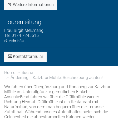
Weitere Informationen
Tourenleitung
Frau
Birgit
Meßmang
Tel:
0174 7245515
Mehr Infos
Kontaktformular
Home
Suche
Änderung!!! Katzbrui Mühle, Beschreibung achten!
Wir fahren über Obergünzburg und Ronsberg zur Katzbrui
Mühle im Unterallgäu zur gemütlichen Einkehr.
Anschließend fahren wir über die Gfällmühle wieder
Richtung Heimat. Gfällmühle ist ein Restaurant mit
Naturfreibad, von dem man bequem über die Terrasse
Zutritt hat. Während unseres Aufenthaltes bietet sich die
Gelegenheit die abgestrampelten Kalorien wieder