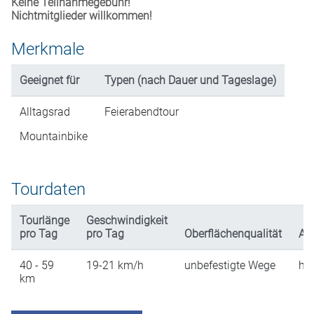
Keine Teilnahmegebühr!
Nichtmitglieder willkommen!
Merkmale
Geeignet für
Typen (nach Dauer und Tageslage)
Alltagsrad
Feierabendtour
Mountainbike
Tourdaten
Tourlänge
Geschwindigkeit
pro Tag
pro Tag
Oberflächenqualität
An
40 - 59
19-21
km/h
unbefestigte Wege
hü
km