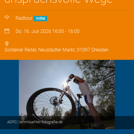
Radtour
mittel
Do. 16. Juli 2026
16:00
-
16:00
Goldener Reiter, Neustädter Markt, 01097 Dresden
ADFC | lehmkuehler-fotografie.de