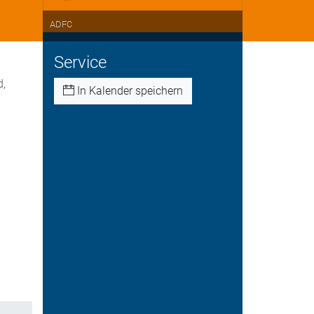
ADFC
Service
d,
In Kalender speichern