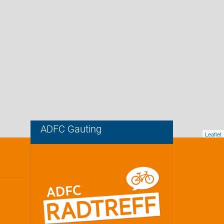
ADFC Gauting
Leaflet