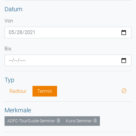
Datum
Von
Bis
Typ
Radtour
Termin
Merkmale
ADFC-TourGuide-Seminar
Kurs/Seminar