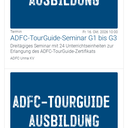
Termin
Fr. 16. Okt. 2026 10:00
ADFC-TourGuide-Seminar G1 bis G3
Dreitägiges Seminar mit 24 Unterrichtseinheiten zur
Erlangung des ADFC-TourGuide-Zertifikats
ADFC Unna KV