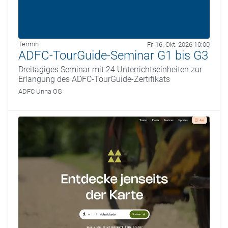
Termin
Fr. 16. Okt. 2026 10:00
ADFC-TourGuide-Seminar G1 bis G3
Dreitägiges Seminar mit 24 Unterrichtseinheiten zur
Erlangung des ADFC-TourGuide-Zertifikats
ADFC Unna OG