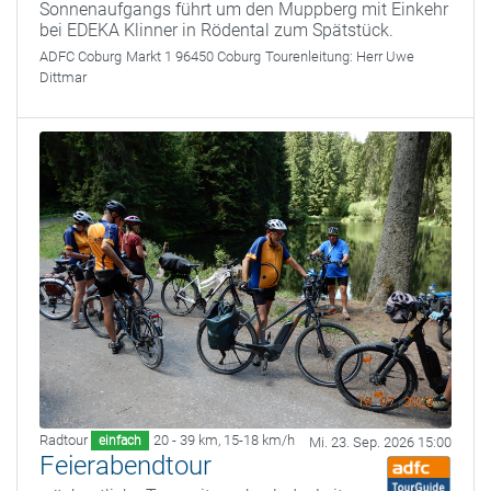
Sonnenaufgangs führt um den Muppberg mit Einkehr
bei EDEKA Klinner in Rödental zum Spätstück.
ADFC Coburg
Markt 1 96450 Coburg
Tourenleitung:
Herr Uwe
Dittmar
Radtour
20 - 39 km
,
15-18 km/h
einfach
Mi. 23. Sep. 2026 15:00
Feierabendtour