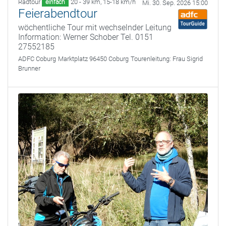
Radtour
20 - 39 km
,
15-18 km/h
einfach
Mi. 30. Sep. 2026 15:00
Feierabendtour
wöchentliche Tour mit wechselnder Leitung
Information: Werner Schober Tel. 0151
27552185
ADFC Coburg
Marktplatz 96450 Coburg
Tourenleitung:
Frau Sigrid
Brunner