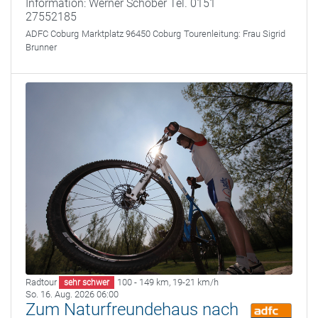
Information: Werner Schober Tel. 0151
27552185
ADFC Coburg
Marktplatz 96450 Coburg
Tourenleitung:
Frau Sigrid
Brunner
Radtour
100 - 149 km
,
19-21 km/h
sehr schwer
So. 16. Aug. 2026 06:00
Zum Naturfreundehaus nach