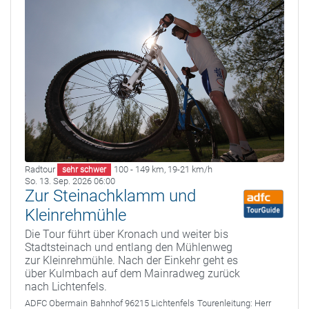
Radtour
100 - 149 km
,
19-21 km/h
sehr schwer
So. 13. Sep. 2026 06:00
Zur Steinachklamm und
Kleinrehmühle
Die Tour führt über Kronach und weiter bis
Stadtsteinach und entlang den Mühlenweg
zur Kleinrehmühle. Nach der Einkehr geht es
über Kulmbach auf dem Mainradweg zurück
nach Lichtenfels.
ADFC Obermain
Bahnhof 96215 Lichtenfels
Tourenleitung:
Herr