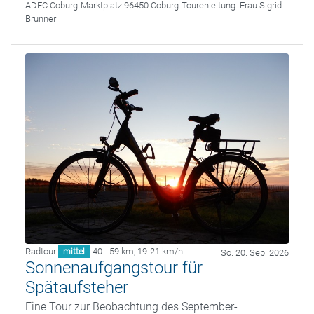
ADFC Coburg
Marktplatz 96450 Coburg
Tourenleitung:
Frau Sigrid
Brunner
Radtour
40 - 59 km
,
19-21 km/h
mittel
So. 20. Sep. 2026
Sonnenaufgangstour für
Spätaufsteher
Eine Tour zur Beobachtung des September-