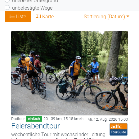
unebener Untergrund
unbefestigte Wege
Liste
Karte
Sortierung (
Datum
)
Radtour
20 - 39 km
,
15-18 km/h
einfach
Mi. 12. Aug. 2026 15:00
Feierabendtour
wöchentliche Tour mit wechselnder Leitung