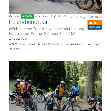
Radtour
20 - 39 km
,
15-18 km/h
einfach
Mi. 19. Aug. 2026 15:00
Feierabendtour
wöchentliche Tour mit wechselnder Leitung
Information: Werner Schober Tel. 0151
27552185
ADFC Coburg
Marktplatz 96450 Coburg
Tourenleitung:
Frau Sigrid
Brunner