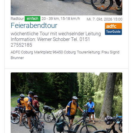
Radtour
20 - 39 km
,
15-18 km/h
einfach
Mi. 7. Okt. 2026 15:00
Feierabendtour
wöchentliche Tour mit wechselnder Leitung
Information: Werner Schober Tel. 0151
27552185
ADFC Coburg
Marktplatz 96450 Coburg
Tourenleitung:
Frau Sigrid
Brunner