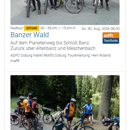
Radtour
40 - 59 km
,
< 15 km/h
schwer
So. 30. Aug. 2026 08:00
Banzer Wald
Auf dem Planetenweg bis Schloß Banz.
Zurück über Altenbanz und Meschenbach.
ADFC Coburg
Markt 96450 Coburg
Tourenleitung:
Herr Roland
Krafft