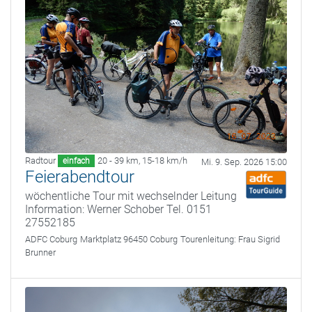
Radtour
20 - 39 km
,
15-18 km/h
einfach
Mi. 9. Sep. 2026 15:00
Feierabendtour
wöchentliche Tour mit wechselnder Leitung
Information: Werner Schober Tel. 0151
27552185
ADFC Coburg
Marktplatz 96450 Coburg
Tourenleitung:
Frau Sigrid
Brunner