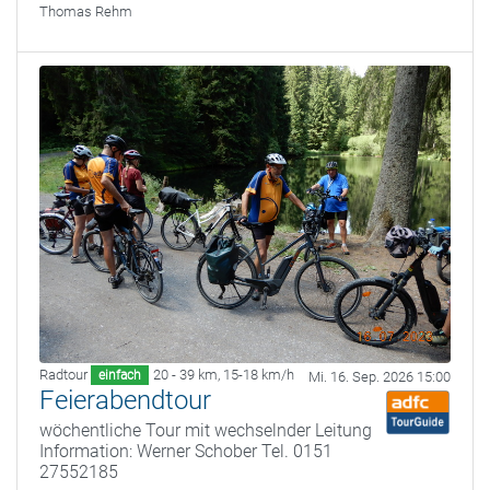
Thomas Rehm
Radtour
20 - 39 km
,
15-18 km/h
einfach
Mi. 16. Sep. 2026 15:00
Feierabendtour
wöchentliche Tour mit wechselnder Leitung
Information: Werner Schober Tel. 0151
27552185