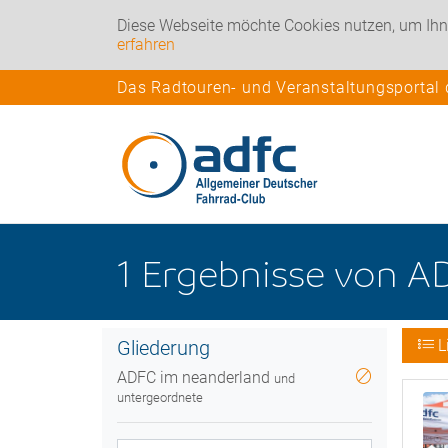
Diese Webseite möchte Cookies nutzen, um Ihn
erfahren
Das Radtouren- und Veranstaltungsportal
1
Ergebnisse
von
AD
Gliederung
L
ADFC im neanderland
und
untergeordnete