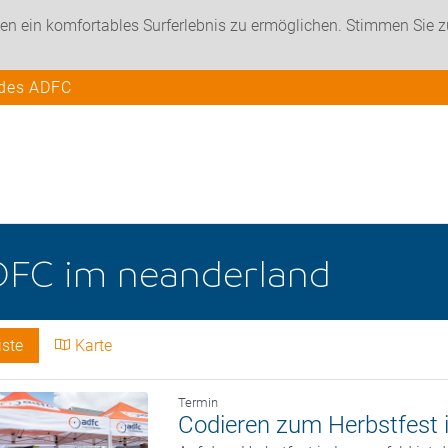
en ein komfortables Surferlebnis zu ermöglichen. Stimmen Sie 
 des ADFC
FC im neanderland
iste
Karte
Termin
Codieren zum Herbstfest 