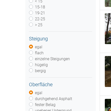
< 15
15-18
19-21
22-25
> 25
Steigung
egal
flach
einzelne Steigungen
hügelig
bergig
Oberfläche
egal
durchgehend Asphalt
fester Belag
unebener Untergrund