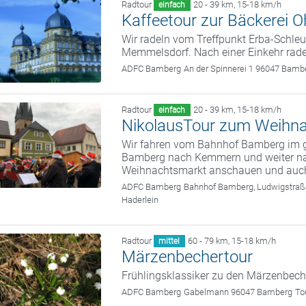
Radtour
20 - 39 km
,
15-18 km/h
einfach
Kaffeetour zur Bäckerei 
Wir radeln vom Treffpunkt Erba-Schl
Memmelsdorf. Nach einer Einkehr rade
ADFC Bamberg
An der Spinnerei 1 96047 Bamb
Radtour
20 - 39 km
,
15-18 km/h
einfach
NikolausTour zum Weihn
Wir fahren vom Bahnhof Bamberg im
Bamberg nach Kemmern und weiter na
Weihnachtsmarkt anschauen und auch
ADFC Bamberg
Bahnhof Bamberg, Ludwigstra
Haderlein
Radtour
60 - 79 km
,
15-18 km/h
mittel
Märzenbechertour
Frühlingsklassiker zu den Märzenbech
ADFC Bamberg
Gabelmann 96047 Bamberg
To