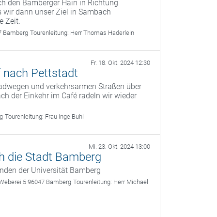
ch den Bamberger Hain in Richtung
s wir dann unser Ziel in Sambach
e Zeit.
47 Bamberg
Tourenleitung:
Herr Thomas Haderlein
Fr. 18. Okt. 2024 12:30
 nach Pettstadt
 Radwegen und verkehrsarmen Straßen über
h der Einkehr im Café radeln wir wieder
rg
Tourenleitung:
Frau Inge Buhl
Mi. 23. Okt. 2024 13:00
h die Stadt Bamberg
renden der Universität Bamberg
r Weberei 5 96047 Bamberg
Tourenleitung:
Herr Michael