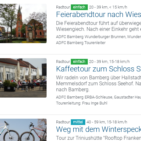
Radtour
20 - 39 km
,
< 15 km/h
einfach
Feierabendtour nach Wie
Die Feierabendtour führt auf überwi
Wiesengiech. Nach einer Einkehr geht
ADFC Bamberg
Wunderburger Brunnen, Wunde
ADFC Bamberg Tourenleiter
Radtour
20 - 39 km
,
15-18 km/h
einfach
Kaffeetour zum Schloss 
Wir radeln von Bamberg über Hallstad
Memmelsdorf zum Schloss Seehof. Nach
nach Bamberg.
ADFC Bamberg
ERBA-Schleuse, Gaustadter Hau
Tourenleitung:
Frau Inge Buhl
Radtour
40 - 59 km
,
15-18 km/h
mittel
Weg mit dem Winterspec
Tour zur Triniushütte "Rooftop Franken