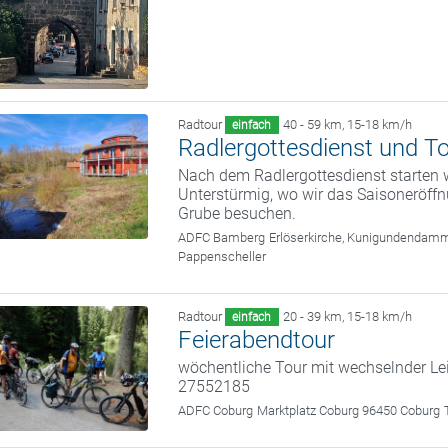
Radtour
40 - 59 km
,
15-18 km/h
einfach
Radlergottesdienst und To
Nach dem Radlergottesdienst starten 
Unterstürmig, wo wir das Saisoneröffn
Grube besuchen.
ADFC Bamberg
Erlöserkirche, Kunigundendam
Pappenscheller
Radtour
20 - 39 km
,
15-18 km/h
einfach
Feierabendtour
wöchentliche Tour mit wechselnder Le
27552185
ADFC Coburg
Marktplatz Coburg 96450 Coburg