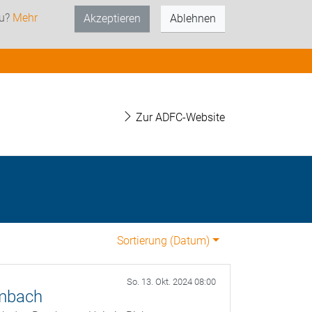
zu?
Mehr
Akzeptieren
Ablehnen
Zur ADFC-Website
Sortierung (
Datum
)
So. 13. Okt. 2024 08:00
mbach