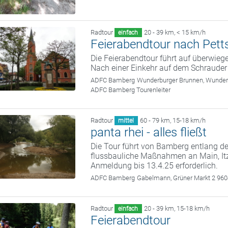
Radtour
20 - 39 km
,
< 15 km/h
einfach
Feierabendtour nach Pett
Die Feierabendtour führt auf überwie
Nach einer Einkehr auf dem Schrauder
ADFC Bamberg
Wunderburger Brunnen, Wunde
ADFC Bamberg Tourenleiter
Radtour
60 - 79 km
,
15-18 km/h
mittel
panta rhei - alles fließt
Die Tour führt von Bamberg entlang d
flussbauliche Maßnahmen an Main, It
Anmeldung bis 13.4.25 erforderlich.
ADFC Bamberg
Gabelmann, Grüner Markt 2 96
Radtour
20 - 39 km
,
15-18 km/h
einfach
Feierabendtour