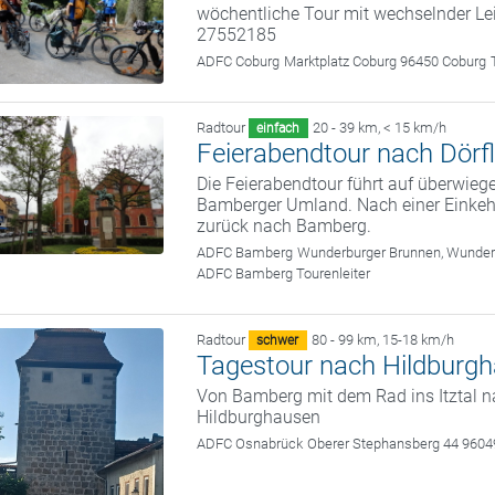
wöchentliche Tour mit wechselnder Le
27552185
ADFC Coburg
Marktplatz Coburg 96450 Coburg
Radtour
20 - 39 km
,
< 15 km/h
einfach
Feierabendtour nach Dörfl
Die Feierabendtour führt auf überwie
Bamberger Umland. Nach einer Einkehr
zurück nach Bamberg.
ADFC Bamberg
Wunderburger Brunnen, Wunde
ADFC Bamberg Tourenleiter
Radtour
80 - 99 km
,
15-18 km/h
schwer
Tagestour nach Hildburg
Von Bamberg mit dem Rad ins Itztal 
Hildburghausen
ADFC Osnabrück
Oberer Stephansberg 44 960