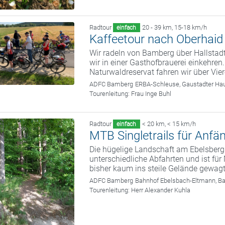
Radtour
20 - 39 km
,
15-18 km/h
einfach
Kaffeetour nach Oberhaid
Wir radeln von Bamberg über Hallstad
wir in einer Gasthofbrauerei einkehre
Naturwaldreservat fahren wir über Vi
ADFC Bamberg
ERBA-Schleuse, Gaustadter Hau
Tourenleitung:
Frau Inge Buhl
Radtour
< 20 km
,
< 15 km/h
einfach
MTB Singletrails für Anfä
Die hügelige Landschaft am Ebelsberg
unterschiedliche Abfahrten und ist fü
bisher kaum ins steile Gelände gewag
ADFC Bamberg
Bahnhof Ebelsbach-Eltmann, B
Tourenleitung:
Herr Alexander Kuhla