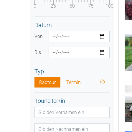
0
25
50
75
100
Datum
Von
Bis
Typ
Radtour
Termin
Tourleiter/in