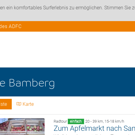
en ein komfortables Surferlebnis zu ermöglichen. Stimmen Sie 
 des ADFC
he
Bamberg
iste
Karte
Radtour
20 - 39 km
,
15-18 km/h
einfach
Zum Apfelmarkt nach Sa