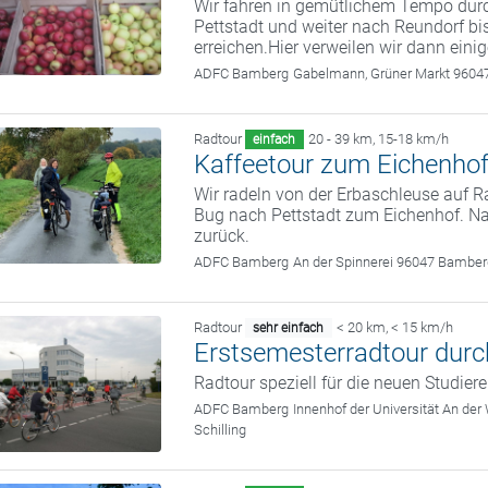
Wir fahren in gemütlichem Tempo dur
Pettstadt und weiter nach Reundorf bi
erreichen.Hier verweilen wir dann einig
ADFC Bamberg
Gabelmann, Grüner Markt 960
Radtour
20 - 39 km
,
15-18 km/h
einfach
Kaffeetour zum Eichenhof
Wir radeln von der Erbaschleuse auf
Bug nach Pettstadt zum Eichenhof. Nac
zurück.
ADFC Bamberg
An der Spinnerei 96047 Bambe
Radtour
< 20 km
,
< 15 km/h
sehr einfach
Erstsemesterradtour durc
Radtour speziell für die neuen Studie
ADFC Bamberg
Innenhof der Universität An de
Schilling