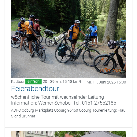
Radtour
20 - 39 km
,
15-18 km/h
einfach
Mi. 11. Juni 2025 15:00
Feierabendtour
wöchentliche Tour mit wechselnder Leitung
Information: Werner Schober Tel. 0151 27552185
ADFC Coburg
Marktplatz Coburg 96450 Coburg
Tourenleitung:
Frau
Sigrid Brunner