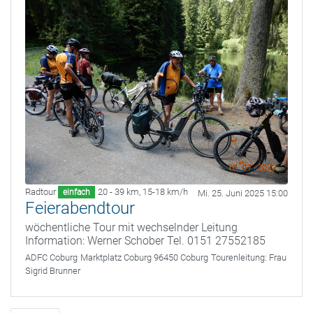
Radtour
20 - 39 km
,
15-18 km/h
einfach
Mi. 25. Juni 2025 15:00
Feierabendtour
wöchentliche Tour mit wechselnder Leitung
Information: Werner Schober Tel. 0151 27552185
ADFC Coburg
Marktplatz Coburg 96450 Coburg
Tourenleitung:
Frau
Sigrid Brunner