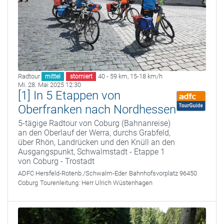
Radtour
40 - 59 km
,
15-18 km/h
mittel
storniert
Mi. 28. Mai 2025 12:30
[1] In 5 Etappen von
Oberfranken nach Nordhessen
5-tägige Radtour von Coburg (Bahnanreise)
an den Oberlauf der Werra, durchs Grabfeld,
über Rhön, Landrücken und den Knüll an den
Ausgangspunkt, Schwalmstadt - Etappe 1
von Coburg - Trostadt
ADFC Hersfeld-Rotenb./Schwalm-Eder
Bahnhofsvorplatz 96450
Coburg
Tourenleitung:
Herr Ulrich Wüstenhagen