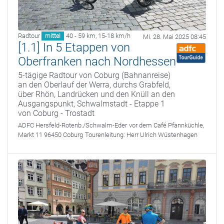
Radtour
40 - 59 km
,
15-18 km/h
mittel
Mi. 28. Mai 2025 08:45
[1.1] In 5 Etappen von
Oberfranken nach Nordhessen
5-tägige Radtour von Coburg (Bahnanreise)
an den Oberlauf der Werra, durchs Grabfeld,
über Rhön, Landrücken und den Knüll an den
Ausgangspunkt, Schwalmstadt - Etappe 1
von Coburg - Trostadt
ADFC Hersfeld-Rotenb./Schwalm-Eder
vor dem Café Pfannküchle,
Markt 11 96450 Coburg
Tourenleitung:
Herr Ulrich Wüstenhagen