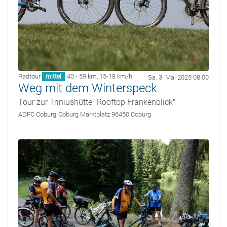
Radtour
40 - 59 km
,
15-18 km/h
mittel
Sa. 3. Mai 2025 08:00
Weg mit dem Winterspeck
Tour zur Triniushütte "Rooftop Frankenblick"
ADFC Coburg
Coburg Marktplatz 96450 Coburg