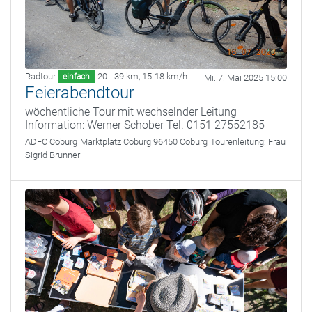
Radtour
20 - 39 km
,
15-18 km/h
einfach
Mi. 7. Mai 2025 15:00
Feierabendtour
wöchentliche Tour mit wechselnder Leitung
Information: Werner Schober Tel. 0151 27552185
ADFC Coburg
Marktplatz Coburg 96450 Coburg
Tourenleitung:
Frau
Sigrid Brunner