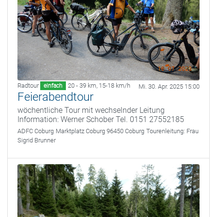
Radtour
20 - 39 km
,
15-18 km/h
einfach
Mi. 30. Apr. 2025 15:00
Feierabendtour
wöchentliche Tour mit wechselnder Leitung
Information: Werner Schober Tel. 0151 27552185
ADFC Coburg
Marktplatz Coburg 96450 Coburg
Tourenleitung:
Frau
Sigrid Brunner