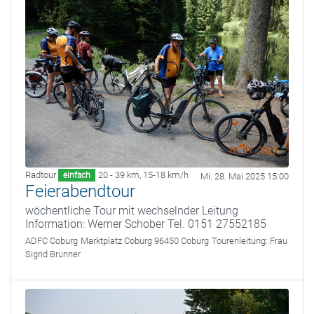
Radtour
20 - 39 km
,
15-18 km/h
einfach
Mi. 28. Mai 2025 15:00
Feierabendtour
wöchentliche Tour mit wechselnder Leitung
Information: Werner Schober Tel. 0151 27552185
ADFC Coburg
Marktplatz Coburg 96450 Coburg
Tourenleitung:
Frau
Sigrid Brunner