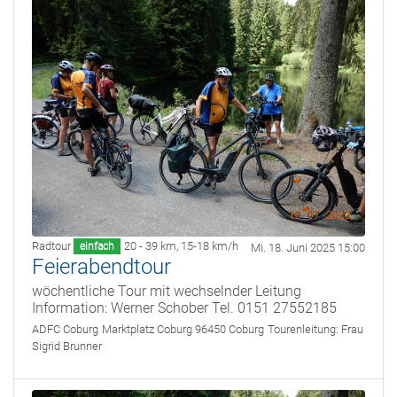
Radtour
20 - 39 km
,
15-18 km/h
einfach
Mi. 18. Juni 2025 15:00
Feierabendtour
wöchentliche Tour mit wechselnder Leitung
Information: Werner Schober Tel. 0151 27552185
ADFC Coburg
Marktplatz Coburg 96450 Coburg
Tourenleitung:
Frau
Sigrid Brunner