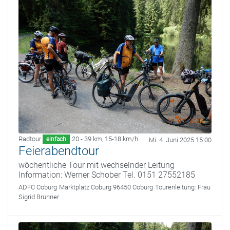
Radtour
20 - 39 km
,
15-18 km/h
einfach
Mi. 4. Juni 2025 15:00
Feierabendtour
wöchentliche Tour mit wechselnder Leitung
Information: Werner Schober Tel. 0151 27552185
ADFC Coburg
Marktplatz Coburg 96450 Coburg
Tourenleitung:
Frau
Sigrid Brunner