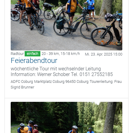
Radtour
20 - 39 km
,
15-18 km/h
einfach
Mi. 23. Apr. 2025 15:00
Feierabendtour
wöchentliche Tour mit wechselnder Leitung
Information: Werner Schober Tel. 0151 27552185
ADFC Coburg
Marktplatz Coburg 96450 Coburg
Tourenleitung:
Frau
Sigrid Brunner