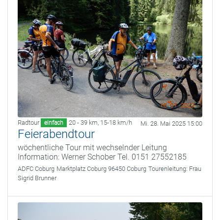
Radtour
20 - 39 km
,
15-18 km/h
einfach
Mi. 28. Mai 2025 15:00
Feierabendtour
wöchentliche Tour mit wechselnder Leitung
Information: Werner Schober Tel. 0151 27552185
ADFC Coburg
Marktplatz Coburg 96450 Coburg
Tourenleitung:
Frau
Sigrid Brunner