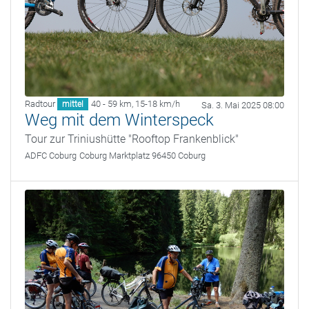
Radtour
40 - 59 km
,
15-18 km/h
mittel
Sa. 3. Mai 2025 08:00
Weg mit dem Winterspeck
Tour zur Triniushütte "Rooftop Frankenblick"
ADFC Coburg
Coburg Marktplatz 96450 Coburg