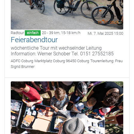
Radtour
20 - 39 km
,
15-18 km/h
einfach
Mi. 7. Mai 2025 15:00
Feierabendtour
wöchentliche Tour mit wechselnder Leitung
Information: Werner Schober Tel. 0151 27552185
ADFC Coburg
Marktplatz Coburg 96450 Coburg
Tourenleitung:
Frau
Sigrid Brunner