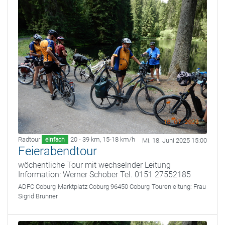
Radtour
20 - 39 km
,
15-18 km/h
einfach
Mi. 18. Juni 2025 15:00
Feierabendtour
wöchentliche Tour mit wechselnder Leitung
Information: Werner Schober Tel. 0151 27552185
ADFC Coburg
Marktplatz Coburg 96450 Coburg
Tourenleitung:
Frau
Sigrid Brunner