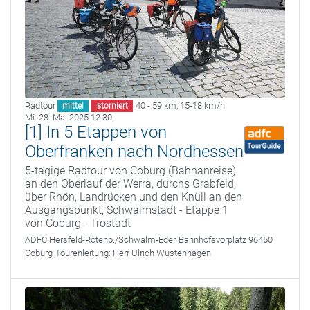
Radtour
40 - 59 km
,
15-18 km/h
mittel
storniert
Mi. 28. Mai 2025 12:30
[1] In 5 Etappen von
Oberfranken nach Nordhessen
5-tägige Radtour von Coburg (Bahnanreise)
an den Oberlauf der Werra, durchs Grabfeld,
über Rhön, Landrücken und den Knüll an den
Ausgangspunkt, Schwalmstadt - Etappe 1
von Coburg - Trostadt
ADFC Hersfeld-Rotenb./Schwalm-Eder
Bahnhofsvorplatz 96450
Coburg
Tourenleitung:
Herr Ulrich Wüstenhagen