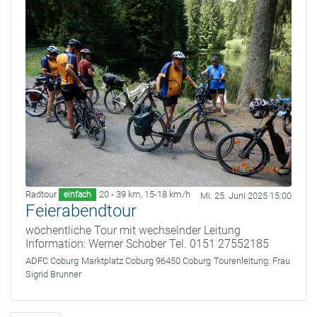
Radtour
20 - 39 km
,
15-18 km/h
einfach
Mi. 25. Juni 2025 15:00
Feierabendtour
wöchentliche Tour mit wechselnder Leitung
Information: Werner Schober Tel. 0151 27552185
ADFC Coburg
Marktplatz Coburg 96450 Coburg
Tourenleitung:
Frau
Sigrid Brunner