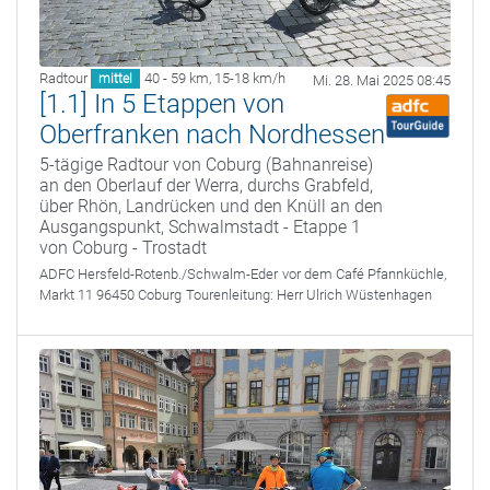
Radtour
40 - 59 km
,
15-18 km/h
mittel
Mi. 28. Mai 2025 08:45
[1.1] In 5 Etappen von
Oberfranken nach Nordhessen
5-tägige Radtour von Coburg (Bahnanreise)
an den Oberlauf der Werra, durchs Grabfeld,
über Rhön, Landrücken und den Knüll an den
Ausgangspunkt, Schwalmstadt - Etappe 1
von Coburg - Trostadt
ADFC Hersfeld-Rotenb./Schwalm-Eder
vor dem Café Pfannküchle,
Markt 11 96450 Coburg
Tourenleitung:
Herr Ulrich Wüstenhagen