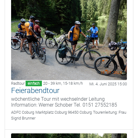
Radtour
20 - 39 km
,
15-18 km/h
einfach
Mi. 4. Juni 2025 15:00
Feierabendtour
wöchentliche Tour mit wechselnder Leitung
Information: Werner Schober Tel. 0151 27552185
ADFC Coburg
Marktplatz Coburg 96450 Coburg
Tourenleitung:
Frau
Sigrid Brunner