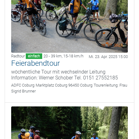
Radtour
20 - 39 km
,
15-18 km/h
einfach
Mi. 23. Apr. 2025 15:00
Feierabendtour
wöchentliche Tour mit wechselnder Leitung
Information: Werner Schober Tel. 0151 27552185
ADFC Coburg
Marktplatz Coburg 96450 Coburg
Tourenleitung:
Frau
Sigrid Brunner