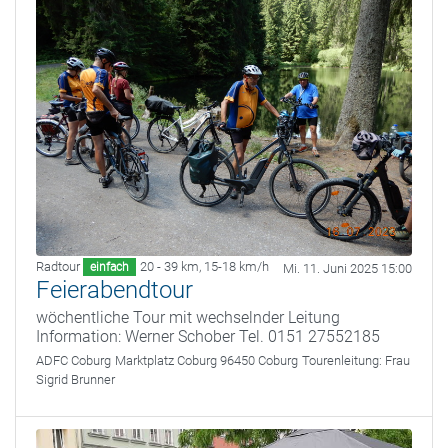
Radtour
20 - 39 km
,
15-18 km/h
einfach
Mi. 11. Juni 2025 15:00
Feierabendtour
wöchentliche Tour mit wechselnder Leitung
Information: Werner Schober Tel. 0151 27552185
ADFC Coburg
Marktplatz Coburg 96450 Coburg
Tourenleitung:
Frau
Sigrid Brunner