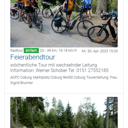
Radtour
20 - 39 km
,
15-18 km/h
einfach
Mi. 30. Apr. 2025 15:00
Feierabendtour
wöchentliche Tour mit wechselnder Leitung
Information: Werner Schober Tel. 0151 27552185
ADFC Coburg
Marktplatz Coburg 96450 Coburg
Tourenleitung:
Frau
Sigrid Brunner