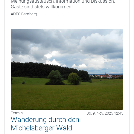
Meinungsaustausch, Information und Diskussion.
Gäste sind stets willkommen!
ADFC Bamberg
Termin
So. 9. Nov. 2025 12:45
Wanderung durch den
Michelsberger Wald