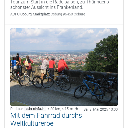
Tour zum Start in die Radelsaison, zu Thüringens
schönster Aussicht ins Frankenland.
ADFC Coburg
Marktplatz Coburg 96450 Coburg
Radtour
< 20 km
,
< 15 km/h
sehr einfach
Sa. 3. Mai 2025 13:00
Mit dem Fahrrad durchs
Weltkulturerbe