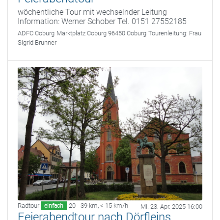
wöchentliche Tour mit wechselnder Leitung
Information: Werner Schober Tel. 0151 27552185
ADFC Coburg
Marktplatz Coburg 96450 Coburg
Tourenleitung:
Frau
Sigrid Brunner
Radtour
20 - 39 km
,
< 15 km/h
einfach
Mi. 23. Apr. 2025 16:00
Feierabendtour nach Dörfleins