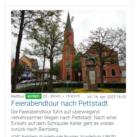
Radtour
20 - 39 km
,
< 15 km/h
einfach
Mi. 16. Apr. 2025 16:00
Feierabendtour nach Pettstadt
Die Feierabendtour führt auf überwiegend
verkehrsarmen Wegen nach Pettstadt. Nach einer
Einkehr auf dem Schrauder Keller geht es wieder
zurück nach Bamberg.
ADFC Bamberg
Wunderburger Brunnen, Wunderburg 4 96050