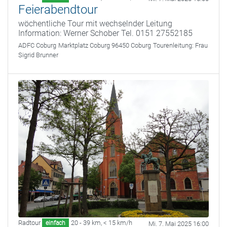
Feierabendtour
wöchentliche Tour mit wechselnder Leitung
Information: Werner Schober Tel. 0151 27552185
ADFC Coburg
Marktplatz Coburg 96450 Coburg
Tourenleitung:
Frau
Sigrid Brunner
Radtour
20 - 39 km
,
< 15 km/h
einfach
Mi. 7. Mai 2025 16:00