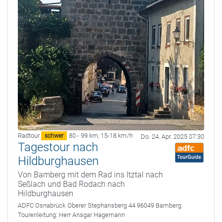
Radtour
80 - 99 km
,
15-18 km/h
schwer
Do. 24. Apr. 2025 07:30
Tagestour nach
Hildburghausen
Von Bamberg mit dem Rad ins Itztal nach
Seßlach und Bad Rodach nach
Hildburghausen
ADFC Osnabrück
Oberer Stephansberg 44 96049 Bamberg
Tourenleitung:
Herr Ansgar Hagemann