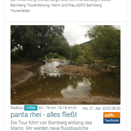
Bamberg
Tourenleitung:
Herrn und Frau ADFC Bamberg
Tourenleiter
Radtour
60 - 79 km
,
15-18 km/h
mittel
Mo. 21. Apr. 2025 08:00
panta rhei - alles fließt
Die Tour führt von Bamberg entlang des
Mains. Wir werden neue flussbauliche