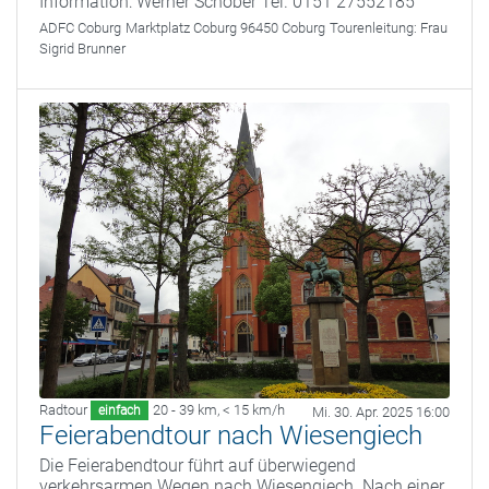
Information: Werner Schober Tel. 0151 27552185
ADFC Coburg
Marktplatz Coburg 96450 Coburg
Tourenleitung:
Frau
Sigrid Brunner
Radtour
20 - 39 km
,
< 15 km/h
einfach
Mi. 30. Apr. 2025 16:00
Feierabendtour nach Wiesengiech
Die Feierabendtour führt auf überwiegend
verkehrsarmen Wegen nach Wiesengiech. Nach einer