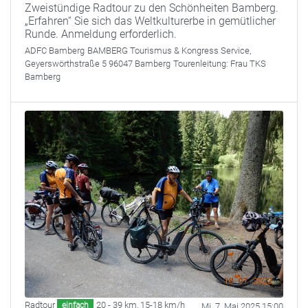
Zweistündige Radtour zu den Schönheiten Bamberg.
„Erfahren“ Sie sich das Weltkulturerbe in gemütlicher
Runde. Anmeldung erforderlich.
ADFC Bamberg
BAMBERG Tourismus & Kongress Service,
Geyerswörthstraße 5 96047 Bamberg
Tourenleitung:
Frau TKS
Bamberg
Radtour
20 - 39 km
,
15-18 km/h
einfach
Mi. 7. Mai 2025 15:00