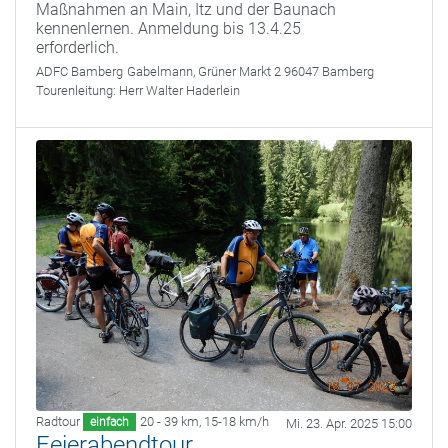
Maßnahmen an Main, Itz und der Baunach
kennenlernen. Anmeldung bis 13.4.25
erforderlich.
ADFC Bamberg
Gabelmann, Grüner Markt 2 96047 Bamberg
Tourenleitung:
Herr Walter Haderlein
Radtour
20 - 39 km
,
15-18 km/h
einfach
Mi. 23. Apr. 2025 15:00
Feierabendtour