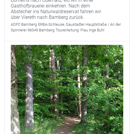
Dörfleins nach Oberhaid, wo wir in einer
Gasthofbrauerei einkehren. Nach dem
Abstecher ins Naturwaldreservat fahren wir
über Viereth nach Bamberg zurück.
ADFC Bamberg
ERBA-Schleuse, Gaustadter Hauptstraße / An der
Spinnerei 96049 Bamberg
Tourenleitung:
Frau Inge Buhl