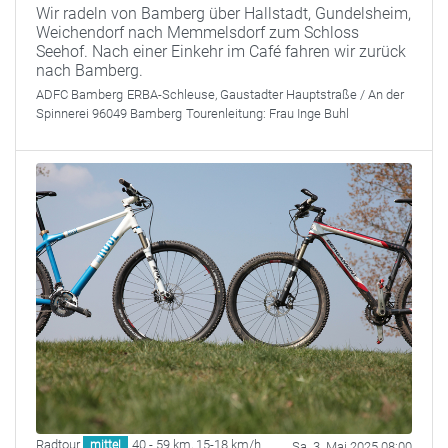
Wir radeln von Bamberg über Hallstadt, Gundelsheim,
Weichendorf nach Memmelsdorf zum Schloss
Seehof. Nach einer Einkehr im Café fahren wir zurück
nach Bamberg.
ADFC Bamberg
ERBA-Schleuse, Gaustadter Hauptstraße / An der
Spinnerei 96049 Bamberg
Tourenleitung:
Frau Inge Buhl
Radtour
40 - 59 km
,
15-18 km/h
mittel
Sa. 3. Mai 2025 08:00