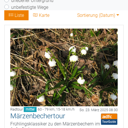
unebener Untergrund
unbefestigte Wege
Liste
Karte
Sortierung (
Datum
)
Radtour
60 - 79 km
,
15-18 km/h
mittel
So. 23. März 2025 08:30
Märzenbechertour
Frühlingsklassiker zu den Märzenbechern im