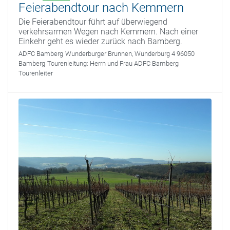
Feierabendtour nach Kemmern
Die Feierabendtour führt auf überwiegend
verkehrsarmen Wegen nach Kemmern. Nach einer
Einkehr geht es wieder zurück nach Bamberg.
ADFC Bamberg
Wunderburger Brunnen, Wunderburg 4 96050
Bamberg
Tourenleitung:
Herrn und Frau ADFC Bamberg
Tourenleiter