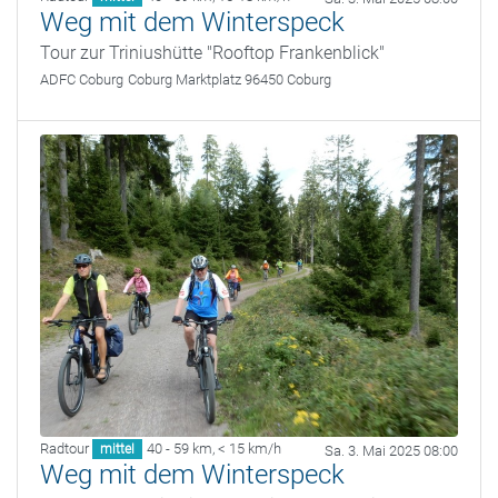
Weg mit dem Winterspeck
Tour zur Triniushütte "Rooftop Frankenblick"
ADFC Coburg
Coburg Marktplatz 96450 Coburg
Radtour
40 - 59 km
,
< 15 km/h
mittel
Sa. 3. Mai 2025 08:00
Weg mit dem Winterspeck