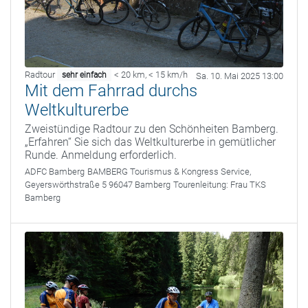
Radtour
< 20 km
,
< 15 km/h
sehr einfach
Sa. 10. Mai 2025 13:00
Mit dem Fahrrad durchs
Weltkulturerbe
Zweistündige Radtour zu den Schönheiten Bamberg.
„Erfahren“ Sie sich das Weltkulturerbe in gemütlicher
Runde. Anmeldung erforderlich.
ADFC Bamberg
BAMBERG Tourismus & Kongress Service,
Geyerswörthstraße 5 96047 Bamberg
Tourenleitung:
Frau TKS
Bamberg