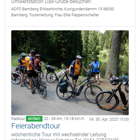
Umweltstation Lias-Grube besuchen.
ADFC Bamberg
Erlöserkirche, Kunigundendamm 15 96050
Bamberg
Tourenleitung:
Frau Elke Pappenscheller
Radtour
20 - 39 km
,
15-18 km/h
einfach
Mi. 30. Apr. 2025 15:00
Feierabendtour
wöchentliche Tour mit wechselnder Leitung