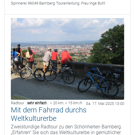
Spinnerei 96049 Bamberg
Tourenleitung:
Frau Inge Buhl
Radtour
< 20 km
,
< 15 km/h
sehr einfach
Sa. 17. Mai 2025 13:00
Mit dem Fahrrad durchs
Weltkulturerbe
Zweistündige Radtour zu den Schönheiten Bamberg.
„Erfahren“ Sie sich das Weltkulturerbe in gemütlicher