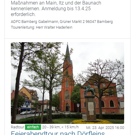
Maßnahmen an Main, Itz und der Baunach
kennenlernen. Anmeldung bis 13.4.25
erforderlich.
ADFC Bamberg
Gabelmann, Grüner Markt 2 96047 Bamberg
Tourenleitung:
Herr Walter Haderlein
Radtour
20 - 39 km
,
< 15 km/h
einfach
Mi. 23. Apr. 2025 16:00
Feierabendtour nach Dörfleins