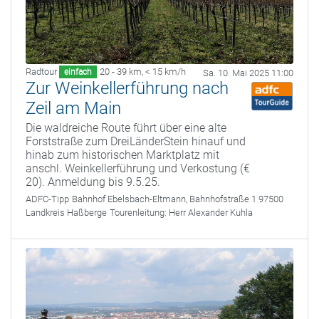
Radtour
20 - 39 km
,
< 15 km/h
einfach
Sa. 10. Mai 2025 11:00
Zur Weinkellerführung nach
Zeil am Main
Die waldreiche Route führt über eine alte
Forststraße zum DreiLänderStein hinauf und
hinab zum historischen Marktplatz mit
anschl. Weinkellerführung und Verkostung (€
20). Anmeldung bis 9.5.25.
ADFC-Tipp
Bahnhof Ebelsbach-Eltmann, Bahnhofstraße 1 97500
Landkreis Haßberge
Tourenleitung:
Herr Alexander Kuhla