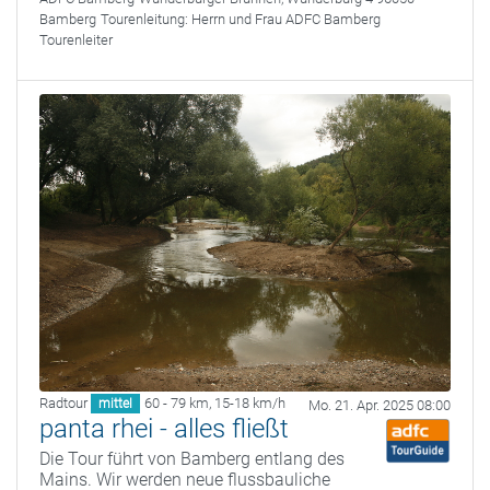
Bamberg
Tourenleitung:
Herrn und Frau ADFC Bamberg
Tourenleiter
Radtour
60 - 79 km
,
15-18 km/h
mittel
Mo. 21. Apr. 2025 08:00
panta rhei - alles fließt
Die Tour führt von Bamberg entlang des
Mains. Wir werden neue flussbauliche