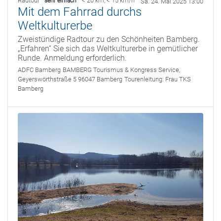
Radtour
< 20 km
,
< 15 km/h
sehr einfach
Sa. 24. Mai 2025 13:00
Mit dem Fahrrad durchs
Weltkulturerbe
Zweistündige Radtour zu den Schönheiten Bamberg.
„Erfahren“ Sie sich das Weltkulturerbe in gemütlicher
Runde. Anmeldung erforderlich.
ADFC Bamberg
BAMBERG Tourismus & Kongress Service,
Geyerswörthstraße 5 96047 Bamberg
Tourenleitung:
Frau TKS
Bamberg