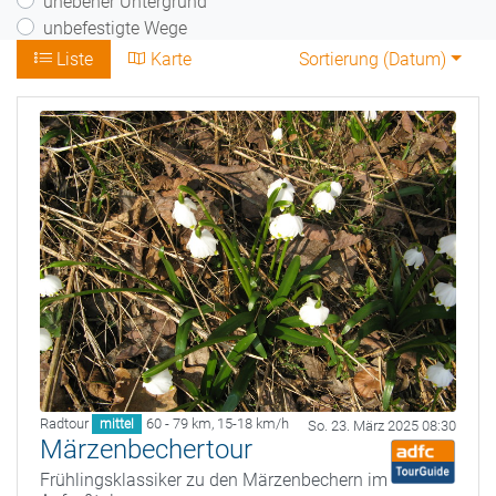
unebener Untergrund
unbefestigte Wege
Liste
Karte
Sortierung (
Datum
)
Radtour
60 - 79 km
,
15-18 km/h
mittel
So. 23. März 2025 08:30
Märzenbechertour
Frühlingsklassiker zu den Märzenbechern im