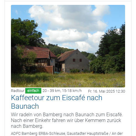
Radtour
20 - 39 km
,
15-18 km/h
einfach
Fr. 16. Mai 2025 12:30
Kaffeetour zum Eiscafé nach
Baunach
Wir radeln von Bamberg nach Baunach zum Eiscafé.
Nach einer Einkehr fahren wir über Kemmern zurück
nach Bamberg.
ADFC Bamberg
ERBA-Schleuse, Gaustadter Hauptstraße / An der