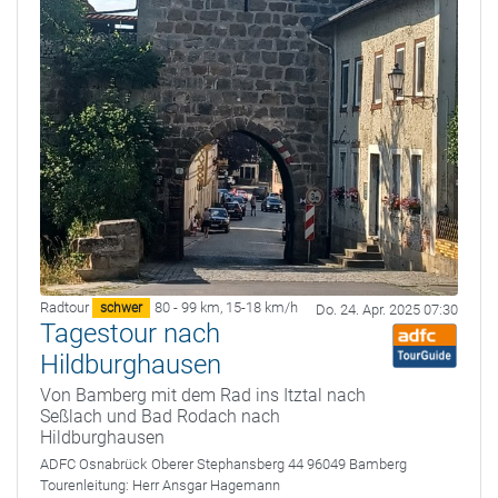
Radtour
80 - 99 km
,
15-18 km/h
schwer
Do. 24. Apr. 2025 07:30
Tagestour nach
Hildburghausen
Von Bamberg mit dem Rad ins Itztal nach
Seßlach und Bad Rodach nach
Hildburghausen
ADFC Osnabrück
Oberer Stephansberg 44 96049 Bamberg
Tourenleitung:
Herr Ansgar Hagemann