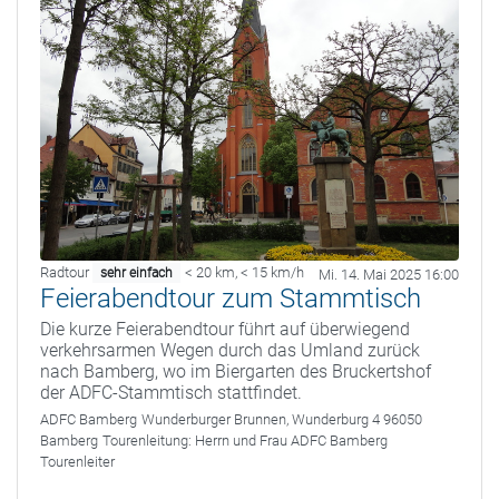
Radtour
< 20 km
,
< 15 km/h
sehr einfach
Mi. 14. Mai 2025 16:00
Feierabendtour zum Stammtisch
Die kurze Feierabendtour führt auf überwiegend
verkehrsarmen Wegen durch das Umland zurück
nach Bamberg, wo im Biergarten des Bruckertshof
der ADFC-Stammtisch stattfindet.
ADFC Bamberg
Wunderburger Brunnen, Wunderburg 4 96050
Bamberg
Tourenleitung:
Herrn und Frau ADFC Bamberg
Tourenleiter