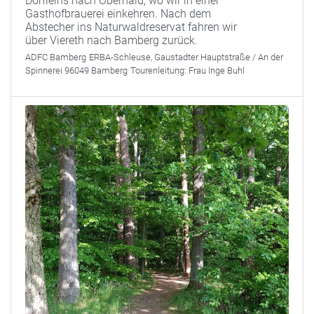
Dörfleins nach Oberhaid, wo wir in einer
Gasthofbrauerei einkehren. Nach dem
Abstecher ins Naturwaldreservat fahren wir
über Viereth nach Bamberg zurück.
ADFC Bamberg
ERBA-Schleuse, Gaustadter Hauptstraße / An der
Spinnerei 96049 Bamberg
Tourenleitung:
Frau Inge Buhl