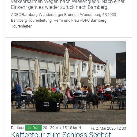
verkehrsarmen Wegen nach Wiesengiech. Nach einer
Einkehr geht es wieder zurück nach Bamberg.
ADFC Bamberg
Wunderburger Brunnen, Wunderburg 4 96050
Bamberg
Tourenleitung:
Herrn und Frau ADFC Bamberg
Tourenleiter
Radtour
20 - 39 km
,
15-18 km/h
einfach
Fr. 2. Mai 2025 12:30
Kaffeetour zum Schloss Seehof