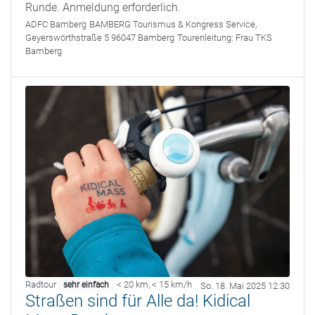
Runde. Anmeldung erforderlich.
ADFC Bamberg
BAMBERG Tourismus & Kongress Service,
Geyerswörthstraße 5 96047 Bamberg
Tourenleitung:
Frau TKS
Bamberg
Radtour
< 20 km
,
< 15 km/h
sehr einfach
So. 18. Mai 2025 12:30
Straßen sind für Alle da! Kidical