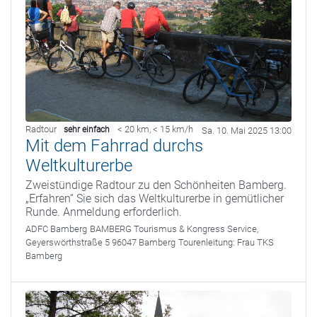
Radtour
< 20 km
,
< 15 km/h
sehr einfach
Sa. 10. Mai 2025 13:00
Mit dem Fahrrad durchs
Weltkulturerbe
Zweistündige Radtour zu den Schönheiten Bamberg.
„Erfahren“ Sie sich das Weltkulturerbe in gemütlicher
Runde. Anmeldung erforderlich.
ADFC Bamberg
BAMBERG Tourismus & Kongress Service,
Geyerswörthstraße 5 96047 Bamberg
Tourenleitung:
Frau TKS
Bamberg