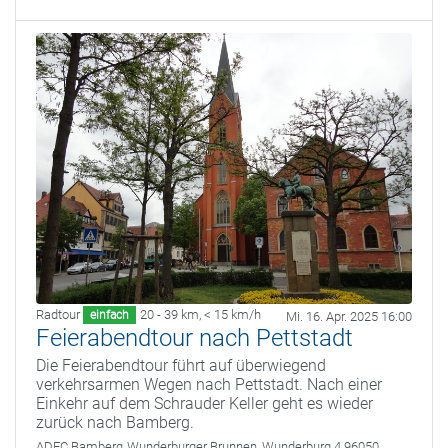
Radtour
20 - 39 km
,
< 15 km/h
einfach
Mi. 16. Apr. 2025 16:00
Feierabendtour nach Pettstadt
Die Feierabendtour führt auf überwiegend
verkehrsarmen Wegen nach Pettstadt. Nach einer
Einkehr auf dem Schrauder Keller geht es wieder
zurück nach Bamberg.
ADFC Bamberg
Wunderburger Brunnen, Wunderburg 4 96050