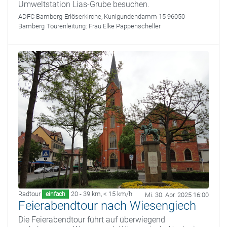
Umweltstation Lias-Grube besuchen.
ADFC Bamberg
Erlöserkirche, Kunigundendamm 15 96050
Bamberg
Tourenleitung:
Frau Elke Pappenscheller
Radtour
20 - 39 km
,
< 15 km/h
einfach
Mi. 30. Apr. 2025 16:00
Feierabendtour nach Wiesengiech
Die Feierabendtour führt auf überwiegend