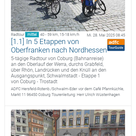
Radtour
40 - 59 km
,
15-18 km/h
mittel
Mi. 28. Mai 2025 08:45
[1.1] In 5 Etappen von
Oberfranken nach Nordhessen
5-tägige Radtour von Coburg (Bahnanreise)
an den Oberlauf der Werra, durchs Grabfeld,
über Rhön, Landrücken und den Knüll an den
Ausgangspunkt, Schwalmstadt - Etappe 1
von Coburg - Trostadt
ADFC Hersfeld-Rotenb./Schwalm-Eder
vor dem Café Pfannküchle,
Markt 11 96450 Coburg
Tourenleitung:
Herr Ulrich Wüstenhagen