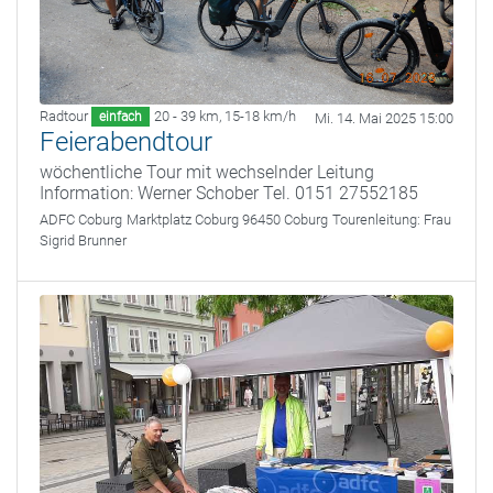
Radtour
20 - 39 km
,
15-18 km/h
einfach
Mi. 14. Mai 2025 15:00
Feierabendtour
wöchentliche Tour mit wechselnder Leitung
Information: Werner Schober Tel. 0151 27552185
ADFC Coburg
Marktplatz Coburg 96450 Coburg
Tourenleitung:
Frau
Sigrid Brunner