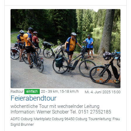
Radtour
20 - 39 km
,
15-18 km/h
einfach
Mi. 4. Juni 2025 15:00
Feierabendtour
wöchentliche Tour mit wechselnder Leitung
Information: Werner Schober Tel. 0151 27552185
ADFC Coburg
Marktplatz Coburg 96450 Coburg
Tourenleitung:
Frau
Sigrid Brunner