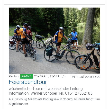
Radtour
20 - 39 km
,
15-18 km/h
einfach
Mi. 2. Juli 2025 15:00
Feierabendtour
wöchentliche Tour mit wechselnder Leitung
Information: Werner Schober Tel. 0151 27552185
ADFC Coburg
Marktplatz Coburg 96450 Coburg
Tourenleitung:
Frau
Sigrid Brunner