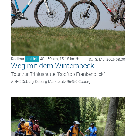
Radtour
40 - 59 km
,
15-18 km/h
mittel
Sa. 3. Mai 2025 08:00
Weg mit dem Winterspeck
Tour zur Triniushütte "Rooftop Frankenblick"
ADFC Coburg
Coburg Marktplatz 96450 Coburg