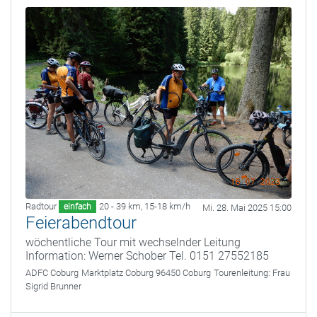
Radtour
20 - 39 km
,
15-18 km/h
einfach
Mi. 28. Mai 2025 15:00
Feierabendtour
wöchentliche Tour mit wechselnder Leitung
Information: Werner Schober Tel. 0151 27552185
ADFC Coburg
Marktplatz Coburg 96450 Coburg
Tourenleitung:
Frau
Sigrid Brunner