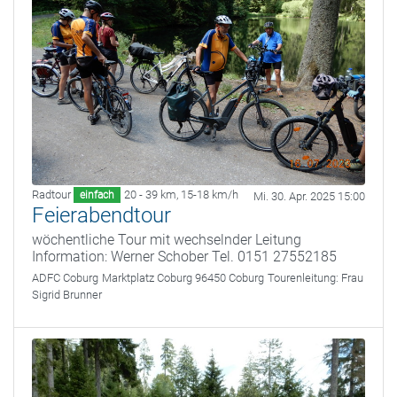
Radtour
20 - 39 km
,
15-18 km/h
einfach
Mi. 30. Apr. 2025 15:00
Feierabendtour
wöchentliche Tour mit wechselnder Leitung
Information: Werner Schober Tel. 0151 27552185
ADFC Coburg
Marktplatz Coburg 96450 Coburg
Tourenleitung:
Frau
Sigrid Brunner