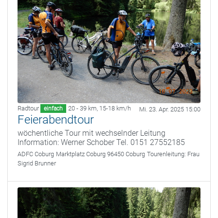
Radtour
20 - 39 km
,
15-18 km/h
einfach
Mi. 23. Apr. 2025 15:00
Feierabendtour
wöchentliche Tour mit wechselnder Leitung
Information: Werner Schober Tel. 0151 27552185
ADFC Coburg
Marktplatz Coburg 96450 Coburg
Tourenleitung:
Frau
Sigrid Brunner