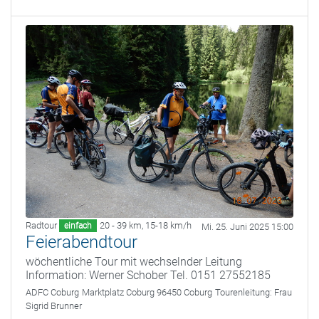
Radtour
20 - 39 km
,
15-18 km/h
einfach
Mi. 25. Juni 2025 15:00
Feierabendtour
wöchentliche Tour mit wechselnder Leitung
Information: Werner Schober Tel. 0151 27552185
ADFC Coburg
Marktplatz Coburg 96450 Coburg
Tourenleitung:
Frau
Sigrid Brunner