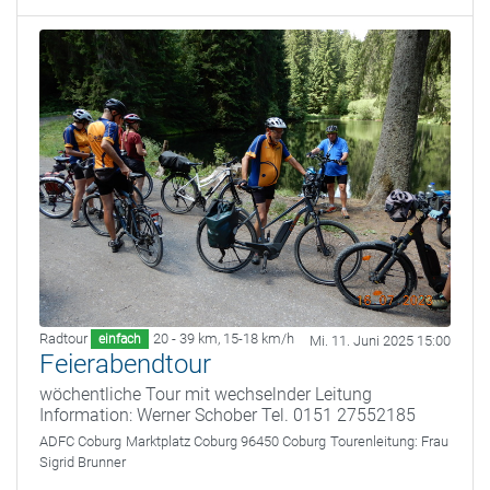
Radtour
20 - 39 km
,
15-18 km/h
einfach
Mi. 11. Juni 2025 15:00
Feierabendtour
wöchentliche Tour mit wechselnder Leitung
Information: Werner Schober Tel. 0151 27552185
ADFC Coburg
Marktplatz Coburg 96450 Coburg
Tourenleitung:
Frau
Sigrid Brunner