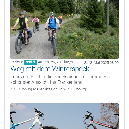
Radtour
40 - 59 km
,
< 15 km/h
mittel
Sa. 3. Mai 2025 08:00
Weg mit dem Winterspeck
Tour zum Start in die Radelsaison, zu Thüringens
schönster Aussicht ins Frankenland.
ADFC Coburg
Marktplatz Coburg 96450 Coburg