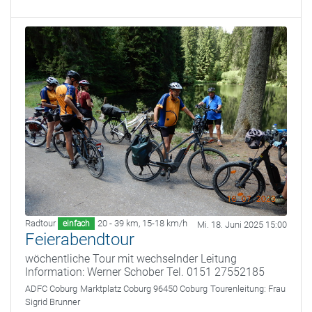
Radtour
20 - 39 km
,
15-18 km/h
einfach
Mi. 18. Juni 2025 15:00
Feierabendtour
wöchentliche Tour mit wechselnder Leitung
Information: Werner Schober Tel. 0151 27552185
ADFC Coburg
Marktplatz Coburg 96450 Coburg
Tourenleitung:
Frau
Sigrid Brunner