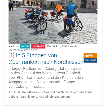
Radtour
40 - 59 km
,
15-18 km/h
mittel
storniert
Mi. 28. Mai 2025 12:30
[1] In 5 Etappen von
Oberfranken nach Nordhessen
5-tägige Radtour von Coburg (Bahnanreise)
an den Oberlauf der Werra, durchs Grabfeld,
über Rhön, Landrücken und den Knüll an den
Ausgangspunkt, Schwalmstadt - Etappe 1
von Coburg - Trostadt
ADFC Hersfeld-Rotenb./Schwalm-Eder
Bahnhofsvorplatz 96450
Coburg
Tourenleitung:
Herr Ulrich Wüstenhagen