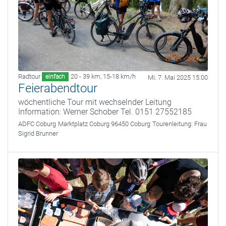
Radtour
20 - 39 km
,
15-18 km/h
einfach
Mi. 7. Mai 2025 15:00
Feierabendtour
wöchentliche Tour mit wechselnder Leitung
Information: Werner Schober Tel. 0151 27552185
ADFC Coburg
Marktplatz Coburg 96450 Coburg
Tourenleitung:
Frau
Sigrid Brunner