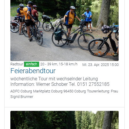
Radtour
20 - 39 km
,
15-18 km/h
einfach
Mi. 23. Apr. 2025 15:00
Feierabendtour
wöchentliche Tour mit wechselnder Leitung
Information: Werner Schober Tel. 0151 27552185
ADFC Coburg
Marktplatz Coburg 96450 Coburg
Tourenleitung:
Frau
Sigrid Brunner