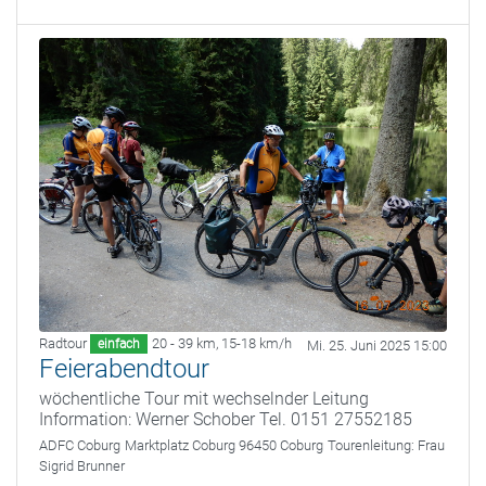
Radtour
20 - 39 km
,
15-18 km/h
einfach
Mi. 25. Juni 2025 15:00
Feierabendtour
wöchentliche Tour mit wechselnder Leitung
Information: Werner Schober Tel. 0151 27552185
ADFC Coburg
Marktplatz Coburg 96450 Coburg
Tourenleitung:
Frau
Sigrid Brunner