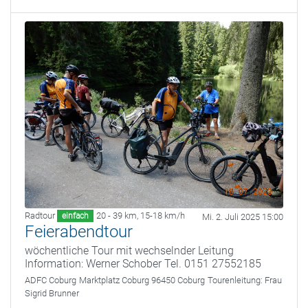
Radtour
20 - 39 km
,
15-18 km/h
einfach
Mi. 2. Juli 2025 15:00
Feierabendtour
wöchentliche Tour mit wechselnder Leitung
Information: Werner Schober Tel. 0151 27552185
ADFC Coburg
Marktplatz Coburg 96450 Coburg
Tourenleitung:
Frau
Sigrid Brunner