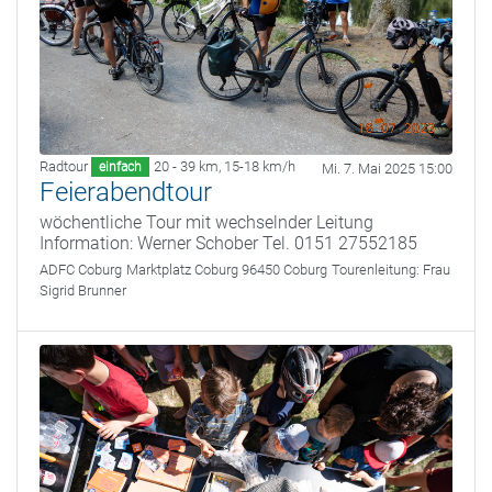
Radtour
20 - 39 km
,
15-18 km/h
einfach
Mi. 7. Mai 2025 15:00
Feierabendtour
wöchentliche Tour mit wechselnder Leitung
Information: Werner Schober Tel. 0151 27552185
ADFC Coburg
Marktplatz Coburg 96450 Coburg
Tourenleitung:
Frau
Sigrid Brunner