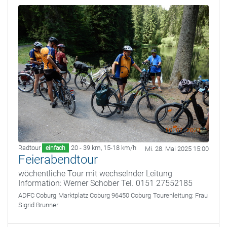
Radtour
20 - 39 km
,
15-18 km/h
einfach
Mi. 28. Mai 2025 15:00
Feierabendtour
wöchentliche Tour mit wechselnder Leitung
Information: Werner Schober Tel. 0151 27552185
ADFC Coburg
Marktplatz Coburg 96450 Coburg
Tourenleitung:
Frau
Sigrid Brunner