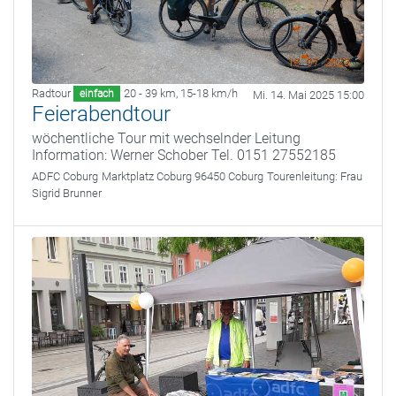
Radtour
20 - 39 km
,
15-18 km/h
einfach
Mi. 14. Mai 2025 15:00
Feierabendtour
wöchentliche Tour mit wechselnder Leitung
Information: Werner Schober Tel. 0151 27552185
ADFC Coburg
Marktplatz Coburg 96450 Coburg
Tourenleitung:
Frau
Sigrid Brunner