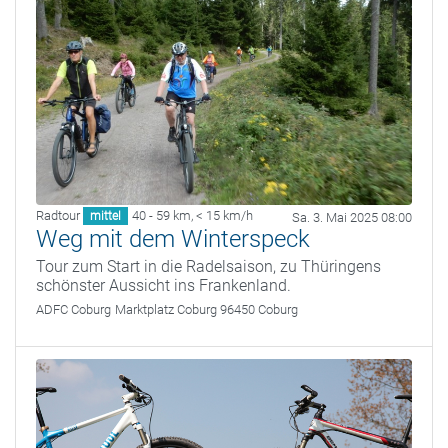
Radtour
40 - 59 km
,
< 15 km/h
mittel
Sa. 3. Mai 2025 08:00
Weg mit dem Winterspeck
Tour zum Start in die Radelsaison, zu Thüringens
schönster Aussicht ins Frankenland.
ADFC Coburg
Marktplatz Coburg 96450 Coburg