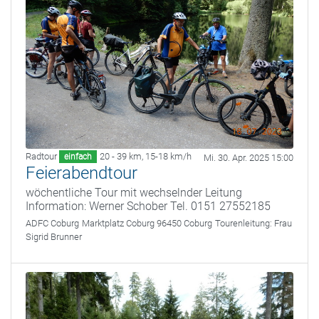
Radtour
20 - 39 km
,
15-18 km/h
einfach
Mi. 30. Apr. 2025 15:00
Feierabendtour
wöchentliche Tour mit wechselnder Leitung
Information: Werner Schober Tel. 0151 27552185
ADFC Coburg
Marktplatz Coburg 96450 Coburg
Tourenleitung:
Frau
Sigrid Brunner