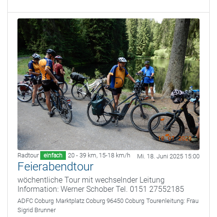
Radtour
20 - 39 km
,
15-18 km/h
einfach
Mi. 18. Juni 2025 15:00
Feierabendtour
wöchentliche Tour mit wechselnder Leitung
Information: Werner Schober Tel. 0151 27552185
ADFC Coburg
Marktplatz Coburg 96450 Coburg
Tourenleitung:
Frau
Sigrid Brunner