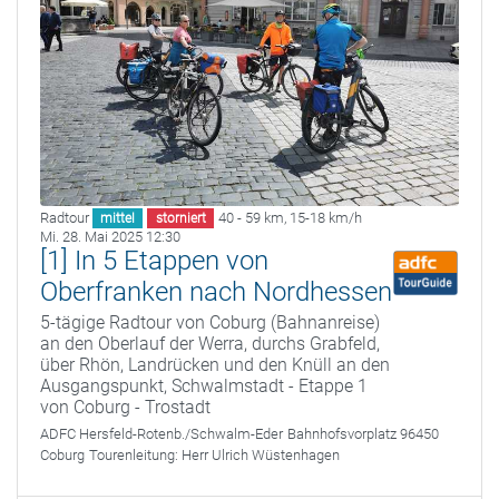
Radtour
40 - 59 km
,
15-18 km/h
mittel
storniert
Mi. 28. Mai 2025 12:30
[1] In 5 Etappen von
Oberfranken nach Nordhessen
5-tägige Radtour von Coburg (Bahnanreise)
an den Oberlauf der Werra, durchs Grabfeld,
über Rhön, Landrücken und den Knüll an den
Ausgangspunkt, Schwalmstadt - Etappe 1
von Coburg - Trostadt
ADFC Hersfeld-Rotenb./Schwalm-Eder
Bahnhofsvorplatz 96450
Coburg
Tourenleitung:
Herr Ulrich Wüstenhagen