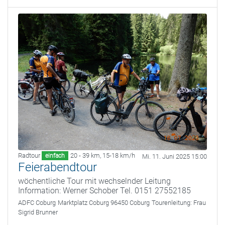
Radtour
20 - 39 km
,
15-18 km/h
einfach
Mi. 11. Juni 2025 15:00
Feierabendtour
wöchentliche Tour mit wechselnder Leitung
Information: Werner Schober Tel. 0151 27552185
ADFC Coburg
Marktplatz Coburg 96450 Coburg
Tourenleitung:
Frau
Sigrid Brunner