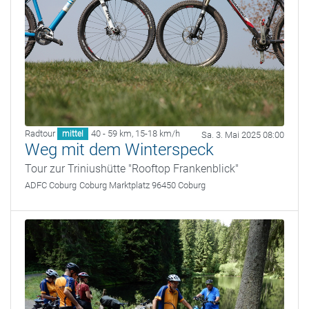
Radtour
40 - 59 km
,
15-18 km/h
mittel
Sa. 3. Mai 2025 08:00
Weg mit dem Winterspeck
Tour zur Triniushütte "Rooftop Frankenblick"
ADFC Coburg
Coburg Marktplatz 96450 Coburg