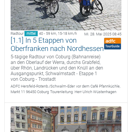
Radtour
40 - 59 km
,
15-18 km/h
mittel
Mi. 28. Mai 2025 08:45
[1.1] In 5 Etappen von
Oberfranken nach Nordhessen
5-tägige Radtour von Coburg (Bahnanreise)
an den Oberlauf der Werra, durchs Grabfeld,
über Rhön, Landrücken und den Knüll an den
Ausgangspunkt, Schwalmstadt - Etappe 1
von Coburg - Trostadt
ADFC Hersfeld-Rotenb./Schwalm-Eder
vor dem Café Pfannküchle,
Markt 11 96450 Coburg
Tourenleitung:
Herr Ulrich Wüstenhagen