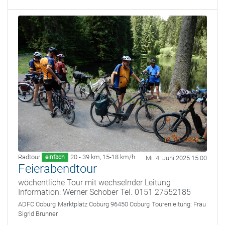
Radtour
20 - 39 km
,
15-18 km/h
einfach
Mi. 4. Juni 2025 15:00
Feierabendtour
wöchentliche Tour mit wechselnder Leitung
Information: Werner Schober Tel. 0151 27552185
ADFC Coburg
Marktplatz Coburg 96450 Coburg
Tourenleitung:
Frau
Sigrid Brunner