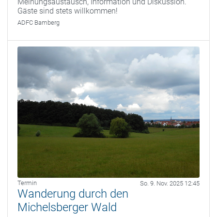
Meinungsaustausch, Information und Diskussion.
Gäste sind stets willkommen!
ADFC Bamberg
Termin
So. 9. Nov. 2025 12:45
Wanderung durch den
Michelsberger Wald