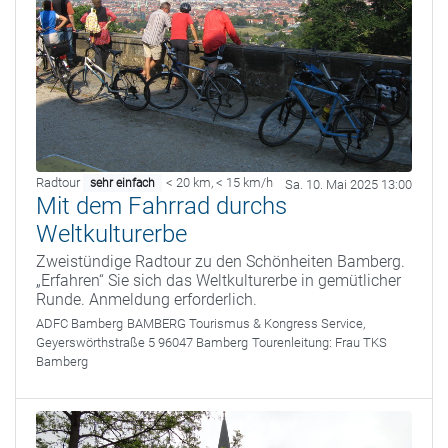
Radtour
< 20 km
,
< 15 km/h
sehr einfach
Sa. 10. Mai 2025 13:00
Mit dem Fahrrad durchs
Weltkulturerbe
Zweistündige Radtour zu den Schönheiten Bamberg.
„Erfahren“ Sie sich das Weltkulturerbe in gemütlicher
Runde. Anmeldung erforderlich.
ADFC Bamberg
BAMBERG Tourismus & Kongress Service,
Geyerswörthstraße 5 96047 Bamberg
Tourenleitung:
Frau TKS
Bamberg