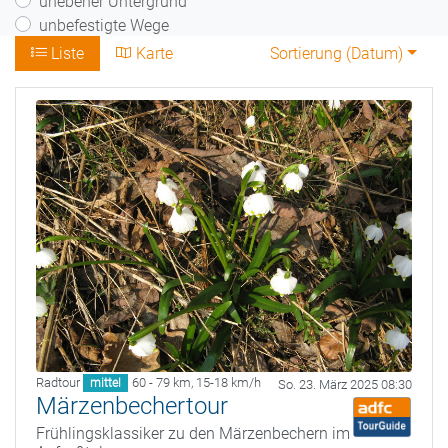
unebener Untergrund
unbefestigte Wege
Liste
Karte
Sortierung (
Datum
)
Radtour
60 - 79 km
,
15-18 km/h
mittel
So. 23. März 2025 08:30
Märzenbechertour
Frühlingsklassiker zu den Märzenbechern im