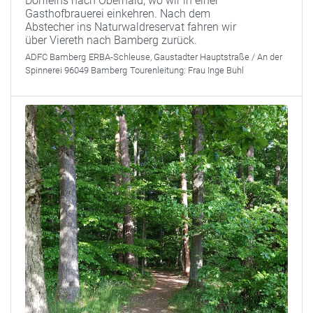
Dörfleins nach Oberhaid, wo wir in einer
Gasthofbrauerei einkehren. Nach dem
Abstecher ins Naturwaldreservat fahren wir
über Viereth nach Bamberg zurück.
ADFC Bamberg
ERBA-Schleuse, Gaustadter Hauptstraße / An der
Spinnerei 96049 Bamberg
Tourenleitung:
Frau Inge Buhl