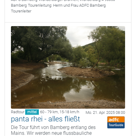
Bamberg
Tourenleitung:
Herrn und Frau ADFC Bamberg
Tourenleiter
Radtour
60 - 79 km
,
15-18 km/h
mittel
Mo. 21. Apr. 2025 08:00
panta rhei - alles fließt
Die Tour führt von Bamberg entlang des
Mains. Wir werden neue flussbauliche