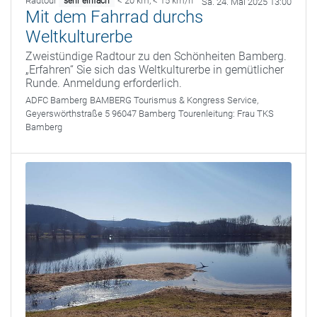
Radtour
< 20 km
,
< 15 km/h
sehr einfach
Sa. 24. Mai 2025 13:00
Mit dem Fahrrad durchs
Weltkulturerbe
Zweistündige Radtour zu den Schönheiten Bamberg.
„Erfahren“ Sie sich das Weltkulturerbe in gemütlicher
Runde. Anmeldung erforderlich.
ADFC Bamberg
BAMBERG Tourismus & Kongress Service,
Geyerswörthstraße 5 96047 Bamberg
Tourenleitung:
Frau TKS
Bamberg