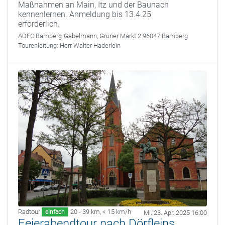
Maßnahmen an Main, Itz und der Baunach
kennenlernen. Anmeldung bis 13.4.25
erforderlich.
ADFC Bamberg
Gabelmann, Grüner Markt 2 96047 Bamberg
Tourenleitung:
Herr Walter Haderlein
Radtour
20 - 39 km
,
< 15 km/h
einfach
Mi. 23. Apr. 2025 16:00
Feierabendtour nach Dörfleins