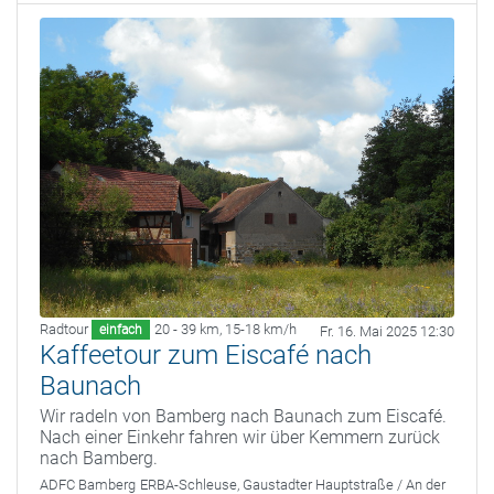
Radtour
20 - 39 km
,
15-18 km/h
einfach
Fr. 16. Mai 2025 12:30
Kaffeetour zum Eiscafé nach
Baunach
Wir radeln von Bamberg nach Baunach zum Eiscafé.
Nach einer Einkehr fahren wir über Kemmern zurück
nach Bamberg.
ADFC Bamberg
ERBA-Schleuse, Gaustadter Hauptstraße / An der