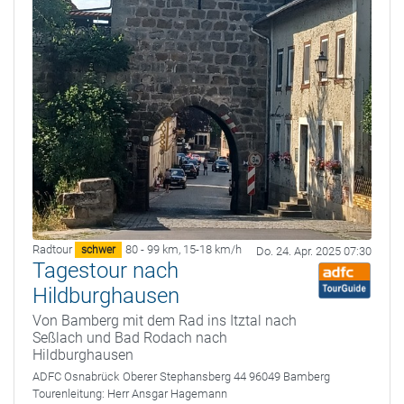
Radtour
80 - 99 km
,
15-18 km/h
schwer
Do. 24. Apr. 2025 07:30
Tagestour nach
Hildburghausen
Von Bamberg mit dem Rad ins Itztal nach
Seßlach und Bad Rodach nach
Hildburghausen
ADFC Osnabrück
Oberer Stephansberg 44 96049 Bamberg
Tourenleitung:
Herr Ansgar Hagemann