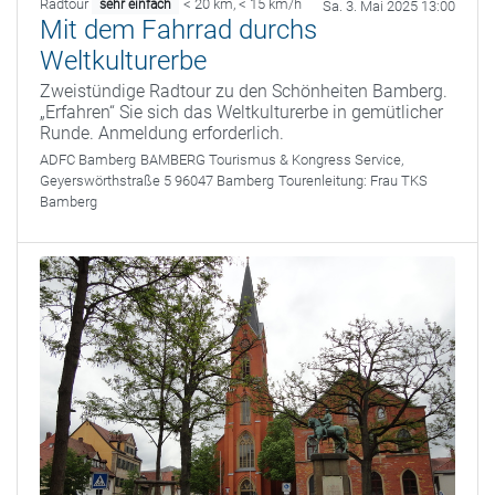
Radtour
< 20 km
,
< 15 km/h
sehr einfach
Sa. 3. Mai 2025 13:00
Mit dem Fahrrad durchs
Weltkulturerbe
Zweistündige Radtour zu den Schönheiten Bamberg.
„Erfahren“ Sie sich das Weltkulturerbe in gemütlicher
Runde. Anmeldung erforderlich.
ADFC Bamberg
BAMBERG Tourismus & Kongress Service,
Geyerswörthstraße 5 96047 Bamberg
Tourenleitung:
Frau TKS
Bamberg