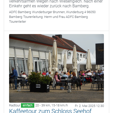
verkehrsarmen Wegen nach Wiesengiech. Nach einer
Einkehr geht es wieder zurück nach Bamberg.
ADFC Bamberg
Wunderburger Brunnen, Wunderburg 4 96050
Bamberg
Tourenleitung:
Herrn und Frau ADFC Bamberg
Tourenleiter
Radtour
20 - 39 km
,
15-18 km/h
einfach
Fr. 2. Mai 2025 12:30
Kaffeetour zum Schloss Seehof