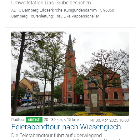
Umweltstation Lias-Grube besuchen.
ADFC Bamberg
Erlöserkirche, Kunigundendamm 15 96050
Bamberg
Tourenleitung:
Frau Elke Pappenscheller
Radtour
20 - 39 km
,
< 15 km/h
einfach
Mi. 30. Apr. 2025 16:00
Feierabendtour nach Wiesengiech
Die Feierabendtour führt auf überwiegend