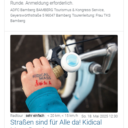
Runde. Anmeldung erforderlich.
ADFC Bamberg
BAMBERG Tourismus & Kongress Service,
Geyerswörthstraße 5 96047 Bamberg
Tourenleitung:
Frau TKS
Bamberg
Radtour
< 20 km
,
< 15 km/h
sehr einfach
So. 18. Mai 2025 12:30
Straßen sind für Alle da! Kidical