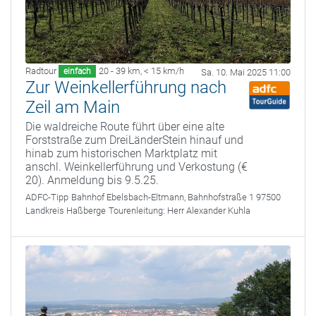
Radtour
20 - 39 km
,
< 15 km/h
einfach
Sa. 10. Mai 2025 11:00
Zur Weinkellerführung nach
Zeil am Main
Die waldreiche Route führt über eine alte
Forststraße zum DreiLänderStein hinauf und
hinab zum historischen Marktplatz mit
anschl. Weinkellerführung und Verkostung (€
20). Anmeldung bis 9.5.25.
ADFC-Tipp
Bahnhof Ebelsbach-Eltmann, Bahnhofstraße 1 97500
Landkreis Haßberge
Tourenleitung:
Herr Alexander Kuhla