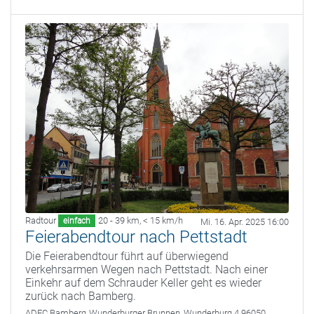
Radtour
20 - 39 km
,
< 15 km/h
einfach
Mi. 16. Apr. 2025 16:00
Feierabendtour nach Pettstadt
Die Feierabendtour führt auf überwiegend
verkehrsarmen Wegen nach Pettstadt. Nach einer
Einkehr auf dem Schrauder Keller geht es wieder
zurück nach Bamberg.
ADFC Bamberg
Wunderburger Brunnen, Wunderburg 4 96050