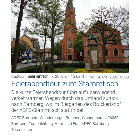
Radtour
< 20 km
,
< 15 km/h
sehr einfach
Mi. 14. Mai 2025 16:00
Feierabendtour zum Stammtisch
Die kurze Feierabendtour führt auf überwiegend
verkehrsarmen Wegen durch das Umland zurück
nach Bamberg, wo im Biergarten des Bruckertshof
der ADFC-Stammtisch stattfindet.
ADFC Bamberg
Wunderburger Brunnen, Wunderburg 4 96050
Bamberg
Tourenleitung:
Herrn und Frau ADFC Bamberg
Tourenleiter