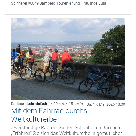
Spinnerei 96049 Bamberg
Tourenleitung:
Frau Inge Buhl
Radtour
< 20 km
,
< 15 km/h
sehr einfach
Sa. 17. Mai 2025 13:00
Mit dem Fahrrad durchs
Weltkulturerbe
Zweistündige Radtour zu den Schönheiten Bamberg.
„Erfahren“ Sie sich das Weltkulturerbe in gemütlicher