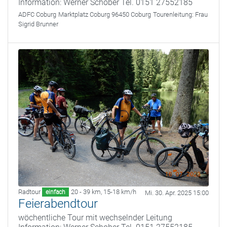
Information: Werner Schober Tel. 0151 27552185
ADFC Coburg
Marktplatz Coburg 96450 Coburg
Tourenleitung:
Frau
Sigrid Brunner
Radtour
20 - 39 km
,
15-18 km/h
einfach
Mi. 30. Apr. 2025 15:00
Feierabendtour
wöchentliche Tour mit wechselnder Leitung