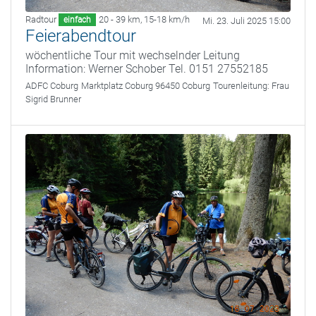
Radtour
20 - 39 km
,
15-18 km/h
einfach
Mi. 23. Juli 2025 15:00
Feierabendtour
wöchentliche Tour mit wechselnder Leitung
Information: Werner Schober Tel. 0151 27552185
ADFC Coburg
Marktplatz Coburg 96450 Coburg
Tourenleitung:
Frau
Sigrid Brunner