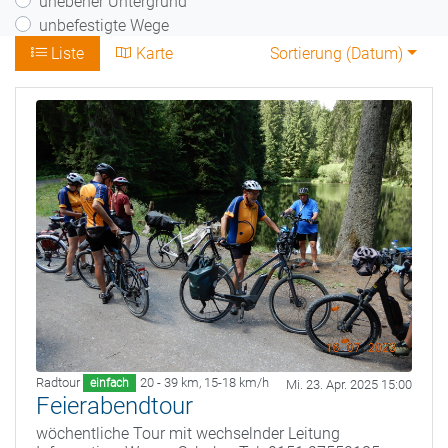
unebener Untergrund
unbefestigte Wege
Liste
Karte
Sortierung (
Datum
)
Radtour
20 - 39 km
,
15-18 km/h
einfach
Mi. 23. Apr. 2025 15:00
Feierabendtour
wöchentliche Tour mit wechselnder Leitung