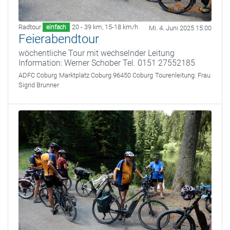
Radtour
20 - 39 km
,
15-18 km/h
einfach
Mi. 4. Juni 2025 15:00
Feierabendtour
wöchentliche Tour mit wechselnder Leitung
Information: Werner Schober Tel. 0151 27552185
ADFC Coburg
Marktplatz Coburg 96450 Coburg
Tourenleitung:
Frau
Sigrid Brunner