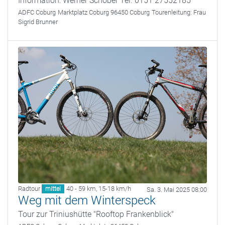
Information: Werner Schober Tel. 0151 27552185
ADFC Coburg
Marktplatz Coburg 96450 Coburg
Tourenleitung:
Frau
Sigrid Brunner
Radtour
40 - 59 km
,
15-18 km/h
mittel
Sa. 3. Mai 2025 08:00
Weg mit dem Winterspeck
Tour zur Triniushütte "Rooftop Frankenblick"