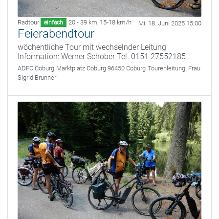
Radtour
20 - 39 km
,
15-18 km/h
einfach
Mi. 18. Juni 2025 15:00
Feierabendtour
wöchentliche Tour mit wechselnder Leitung
Information: Werner Schober Tel. 0151 27552185
ADFC Coburg
Marktplatz Coburg 96450 Coburg
Tourenleitung:
Frau
Sigrid Brunner