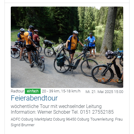
Radtour
20 - 39 km
,
15-18 km/h
einfach
Mi. 21. Mai 2025 15:00
Feierabendtour
wöchentliche Tour mit wechselnder Leitung
Information: Werner Schober Tel. 0151 27552185
ADFC Coburg
Marktplatz Coburg 96450 Coburg
Tourenleitung:
Frau
Sigrid Brunner