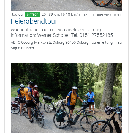
Radtour
20 - 39 km
,
15-18 km/h
einfach
Mi. 11. Juni 2025 15:00
Feierabendtour
wöchentliche Tour mit wechselnder Leitung
Information: Werner Schober Tel. 0151 27552185
ADFC Coburg
Marktplatz Coburg 96450 Coburg
Tourenleitung:
Frau
Sigrid Brunner