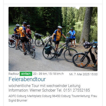
Radtour
20 - 39 km
,
15-18 km/h
einfach
Mi. 7. Mai 2025 15:00
Feierabendtour
wöchentliche Tour mit wechselnder Leitung
Information: Werner Schober Tel. 0151 27552185
ADFC Coburg
Marktplatz Coburg 96450 Coburg
Tourenleitung:
Frau
Sigrid Brunner