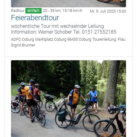
Radtour
20 - 39 km
,
15-18 km/h
einfach
Mi. 9. Juli 2025 15:00
Feierabendtour
wöchentliche Tour mit wechselnder Leitung
Information: Werner Schober Tel. 0151 27552185
ADFC Coburg
Marktplatz Coburg 96450 Coburg
Tourenleitung:
Frau
Sigrid Brunner