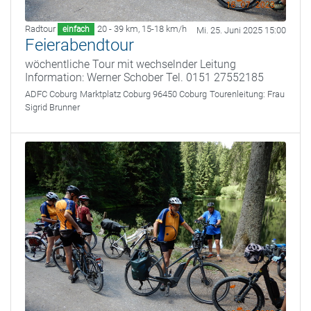
Radtour
20 - 39 km
,
15-18 km/h
einfach
Mi. 25. Juni 2025 15:00
Feierabendtour
wöchentliche Tour mit wechselnder Leitung
Information: Werner Schober Tel. 0151 27552185
ADFC Coburg
Marktplatz Coburg 96450 Coburg
Tourenleitung:
Frau
Sigrid Brunner