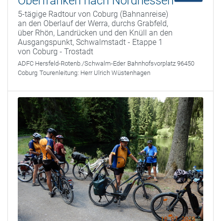
Oberfranken nach Nordhessen
5-tägige Radtour von Coburg (Bahnanreise)
an den Oberlauf der Werra, durchs Grabfeld,
über Rhön, Landrücken und den Knüll an den
Ausgangspunkt, Schwalmstadt - Etappe 1
von Coburg - Trostadt
ADFC Hersfeld-Rotenb./Schwalm-Eder
Bahnhofsvorplatz 96450
Coburg
Tourenleitung:
Herr Ulrich Wüstenhagen