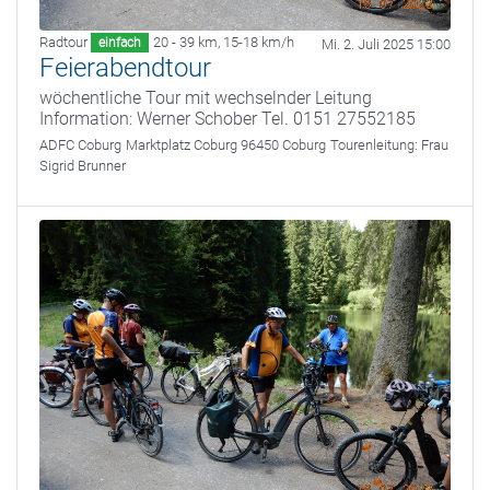
Radtour
20 - 39 km
,
15-18 km/h
einfach
Mi. 2. Juli 2025 15:00
Feierabendtour
wöchentliche Tour mit wechselnder Leitung
Information: Werner Schober Tel. 0151 27552185
ADFC Coburg
Marktplatz Coburg 96450 Coburg
Tourenleitung:
Frau
Sigrid Brunner