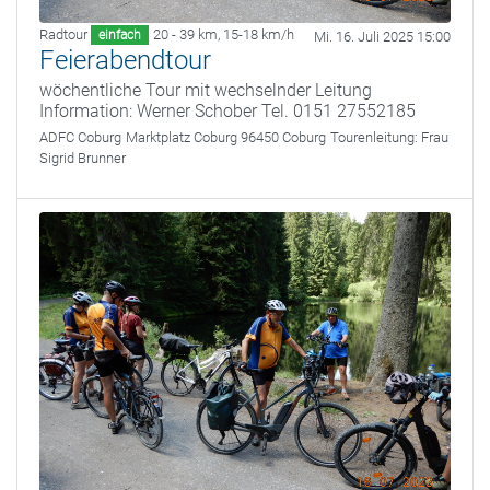
Radtour
20 - 39 km
,
15-18 km/h
einfach
Mi. 16. Juli 2025 15:00
Feierabendtour
wöchentliche Tour mit wechselnder Leitung
Information: Werner Schober Tel. 0151 27552185
ADFC Coburg
Marktplatz Coburg 96450 Coburg
Tourenleitung:
Frau
Sigrid Brunner