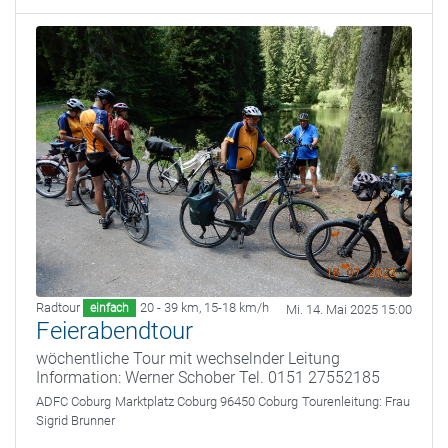
Radtour
20 - 39 km
,
15-18 km/h
einfach
Mi. 14. Mai 2025 15:00
Feierabendtour
wöchentliche Tour mit wechselnder Leitung
Information: Werner Schober Tel. 0151 27552185
ADFC Coburg
Marktplatz Coburg 96450 Coburg
Tourenleitung:
Frau
Sigrid Brunner