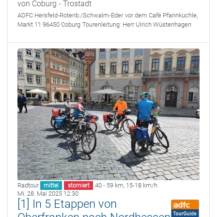
von Coburg - Trostadt
ADFC Hersfeld-Rotenb./Schwalm-Eder
vor dem Café Pfannküchle,
Markt 11 96450 Coburg
Tourenleitung:
Herr Ulrich Wüstenhagen
Radtour
40 - 59 km
,
15-18 km/h
mittel
storniert
Mi. 28. Mai 2025 12:30
[1] In 5 Etappen von