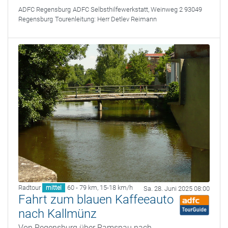
ADFC Regensburg
ADFC Selbsthilfewerkstatt, Weinweg 2 93049
Regensburg
Tourenleitung:
Herr Detlev Reimann
Radtour
60 - 79 km
,
15-18 km/h
mittel
Sa. 28. Juni 2025 08:00
Fahrt zum blauen Kaffeeauto
nach Kallmünz
Von Regensburg über Ramspau nach