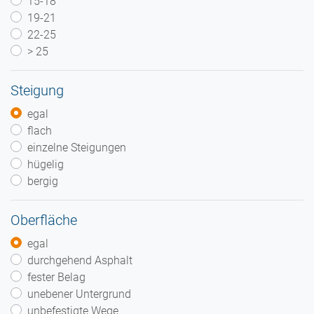
15-18
19-21
22-25
> 25
Steigung
egal
flach
einzelne Steigungen
hügelig
bergig
Oberfläche
egal
durchgehend Asphalt
fester Belag
unebener Untergrund
unbefestigte Wege