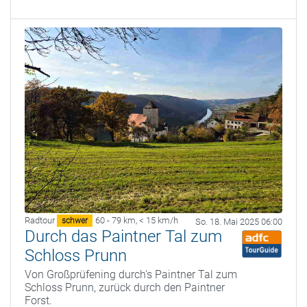
Radtour
60 - 79 km
,
< 15 km/h
schwer
So. 18. Mai 2025 06:00
Durch das Paintner Tal zum
Schloss Prunn
Von Großprüfening durch's Paintner Tal zum
Schloss Prunn, zurück durch den Paintner
Forst.