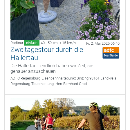
Radtour
40 - 59 km
,
< 15 km/h
einfach
Fr. 2. Mai 2025 06:40
Zweitagestour durch die
Hallertau
Die Hallertau - endlich haben wir Zeit, sie
genauer anzuschauen
ADFC Regensburg
Eisenbahnhaltepunkt Sinzing 93161 Landkreis
Regensburg
Tourenleitung:
Herr Bernhard Gradl