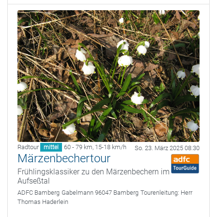
Radtour
60 - 79 km
,
15-18 km/h
mittel
So. 23. März 2025 08:30
Märzenbechertour
Frühlingsklassiker zu den Märzenbechern im
Aufseßtal
ADFC Bamberg
Gabelmann 96047 Bamberg
Tourenleitung:
Herr
Thomas Haderlein