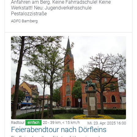
Anfahren am Berg. Keine Fahrradschule! Keine
Werkstatt! Neu: Jugendverkehsschule
Pestalozzistraße
ADFC Bamberg
Radtour
20 - 39 km
,
< 15 km/h
einfach
Mi. 23. Apr. 2025 16:00
Feierabendtour nach Dörfleins