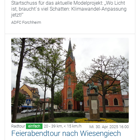
Startschuss für das aktuelle Modelprojekt: „Wo Licht
ist, braucht´s viel Schatten: Klimawandel-Anpassung
jetzt!“
ADFC Forchheim
Radtour
20 - 39 km
,
< 15 km/h
einfach
Mi. 30. Apr. 2025 16:00
Feierabendtour nach Wiesengiech