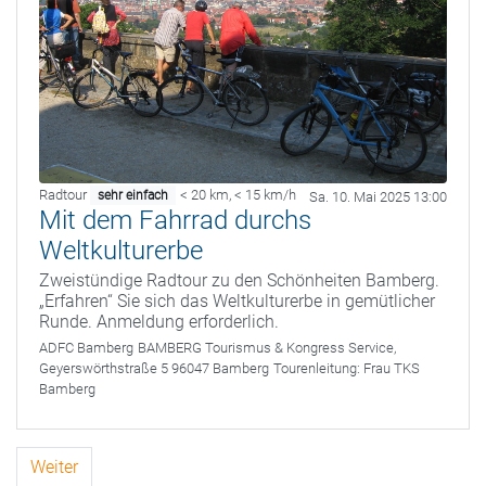
Radtour
< 20 km
,
< 15 km/h
sehr einfach
Sa. 10. Mai 2025 13:00
Mit dem Fahrrad durchs
Weltkulturerbe
Zweistündige Radtour zu den Schönheiten Bamberg.
„Erfahren“ Sie sich das Weltkulturerbe in gemütlicher
Runde. Anmeldung erforderlich.
ADFC Bamberg
BAMBERG Tourismus & Kongress Service,
Geyerswörthstraße 5 96047 Bamberg
Tourenleitung:
Frau TKS
Bamberg
Weiter