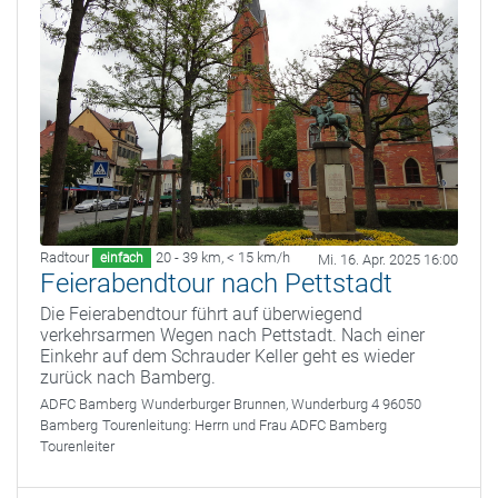
Radtour
20 - 39 km
,
< 15 km/h
einfach
Mi. 16. Apr. 2025 16:00
Feierabendtour nach Pettstadt
Die Feierabendtour führt auf überwiegend
verkehrsarmen Wegen nach Pettstadt. Nach einer
Einkehr auf dem Schrauder Keller geht es wieder
zurück nach Bamberg.
ADFC Bamberg
Wunderburger Brunnen, Wunderburg 4 96050
Bamberg
Tourenleitung:
Herrn und Frau ADFC Bamberg
Tourenleiter