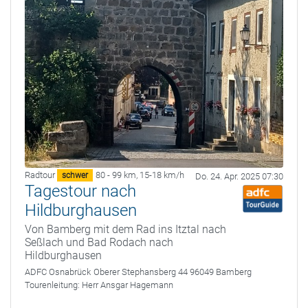
Radtour
80 - 99 km
,
15-18 km/h
schwer
Do. 24. Apr. 2025 07:30
Tagestour nach
Hildburghausen
Von Bamberg mit dem Rad ins Itztal nach
Seßlach und Bad Rodach nach
Hildburghausen
ADFC Osnabrück
Oberer Stephansberg 44 96049 Bamberg
Tourenleitung:
Herr Ansgar Hagemann