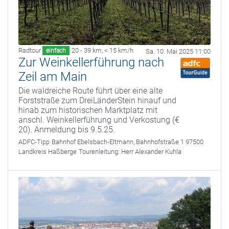
Radtour
20 - 39 km
,
< 15 km/h
einfach
Sa. 10. Mai 2025 11:00
Zur Weinkellerführung nach
Zeil am Main
Die waldreiche Route führt über eine alte
Forststraße zum DreiLänderStein hinauf und
hinab zum historischen Marktplatz mit
anschl. Weinkellerführung und Verkostung (€
20). Anmeldung bis 9.5.25.
ADFC-Tipp
Bahnhof Ebelsbach-Eltmann, Bahnhofstraße 1 97500
Landkreis Haßberge
Tourenleitung:
Herr Alexander Kuhla