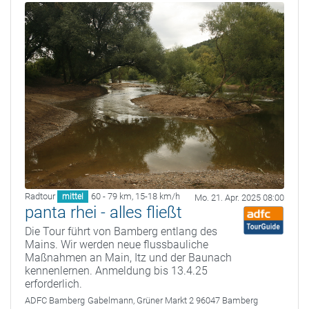
Radtour
60 - 79 km
,
15-18 km/h
mittel
Mo. 21. Apr. 2025 08:00
panta rhei - alles fließt
Die Tour führt von Bamberg entlang des
Mains. Wir werden neue flussbauliche
Maßnahmen an Main, Itz und der Baunach
kennenlernen. Anmeldung bis 13.4.25
erforderlich.
ADFC Bamberg
Gabelmann, Grüner Markt 2 96047 Bamberg