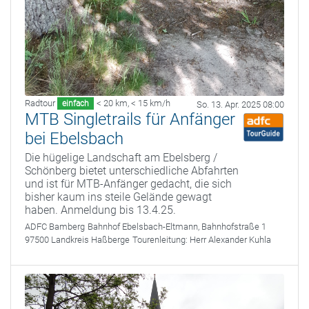
Radtour
< 20 km
,
< 15 km/h
einfach
So. 13. Apr. 2025 08:00
MTB Singletrails für Anfänger
bei Ebelsbach
Die hügelige Landschaft am Ebelsberg /
Schönberg bietet unterschiedliche Abfahrten
und ist für MTB-Anfänger gedacht, die sich
bisher kaum ins steile Gelände gewagt
haben. Anmeldung bis 13.4.25.
ADFC Bamberg
Bahnhof Ebelsbach-Eltmann, Bahnhofstraße 1
97500 Landkreis Haßberge
Tourenleitung:
Herr Alexander Kuhla