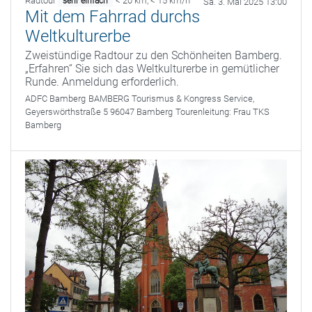
Radtour
< 20 km
,
< 15 km/h
sehr einfach
Sa. 3. Mai 2025 13:00
Mit dem Fahrrad durchs
Weltkulturerbe
Zweistündige Radtour zu den Schönheiten Bamberg.
„Erfahren“ Sie sich das Weltkulturerbe in gemütlicher
Runde. Anmeldung erforderlich.
ADFC Bamberg
BAMBERG Tourismus & Kongress Service,
Geyerswörthstraße 5 96047 Bamberg
Tourenleitung:
Frau TKS
Bamberg