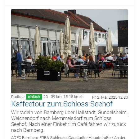
Radtour
20 - 39 km
,
15-18 km/h
einfach
Fr. 2. Mai 2025 12:30
Kaffeetour zum Schloss Seehof
Wir radeln von Bamberg über Hallstadt, Gundelsheim,
Weichendorf nach Memmelsdorf zum Schloss
Seehof. Nach einer Einkehr im Café fahren wir zurück
nach Bamberg.
ADFC Bamberg
ERBA-Schleuse, Gaustadter Hauptstraße / An der