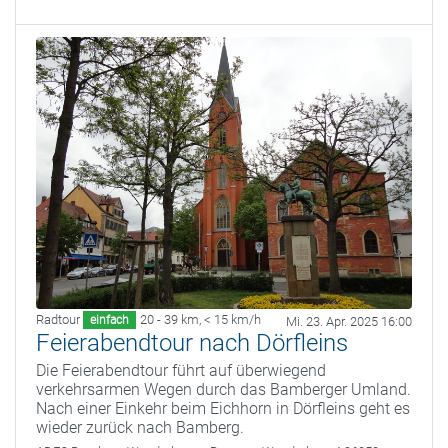
Radtour
20 - 39 km
,
< 15 km/h
einfach
Mi. 23. Apr. 2025 16:00
Feierabendtour nach Dörfleins
Die Feierabendtour führt auf überwiegend
verkehrsarmen Wegen durch das Bamberger Umland.
Nach einer Einkehr beim Eichhorn in Dörfleins geht es
wieder zurück nach Bamberg.