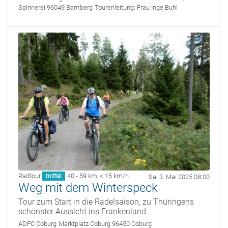
Spinnerei 96049 Bamberg
Tourenleitung:
Frau Inge Buhl
Radtour
40 - 59 km
,
< 15 km/h
mittel
Sa. 3. Mai 2025 08:00
Weg mit dem Winterspeck
Tour zum Start in die Radelsaison, zu Thüringens
schönster Aussicht ins Frankenland.
ADFC Coburg
Marktplatz Coburg 96450 Coburg