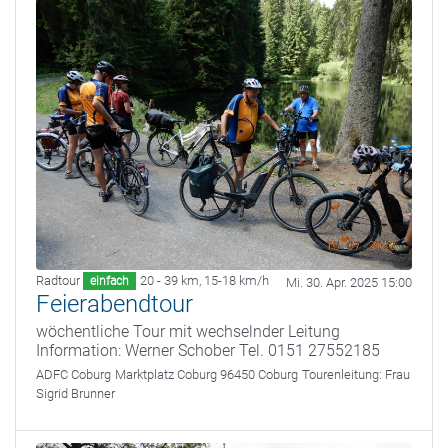
Radtour
20 - 39 km
,
15-18 km/h
einfach
Mi. 30. Apr. 2025 15:00
Feierabendtour
wöchentliche Tour mit wechselnder Leitung
Information: Werner Schober Tel. 0151 27552185
ADFC Coburg
Marktplatz Coburg 96450 Coburg
Tourenleitung:
Frau
Sigrid Brunner