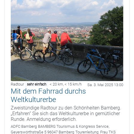
Radtour
< 20 km
,
< 15 km/h
sehr einfach
Sa. 3. Mai 2025 13:00
Mit dem Fahrrad durchs
Weltkulturerbe
Zweistündige Radtour zu den Schönheiten Bamberg.
„Erfahren“ Sie sich das Weltkulturerbe in gemütlicher
Runde. Anmeldung erforderlich.
ADFC Bamberg
BAMBERG Tourismus & Kongress Service,
Geyerswörthstraße 5 96047 Bamberg
Tourenleitung:
Frau TKS