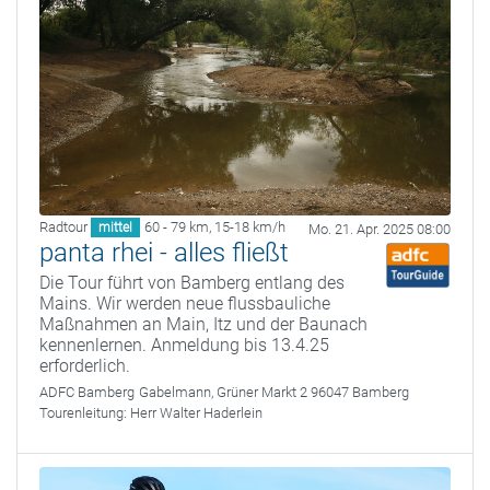
Radtour
60 - 79 km
,
15-18 km/h
mittel
Mo. 21. Apr. 2025 08:00
panta rhei - alles fließt
Die Tour führt von Bamberg entlang des
Mains. Wir werden neue flussbauliche
Maßnahmen an Main, Itz und der Baunach
kennenlernen. Anmeldung bis 13.4.25
erforderlich.
ADFC Bamberg
Gabelmann, Grüner Markt 2 96047 Bamberg
Tourenleitung:
Herr Walter Haderlein