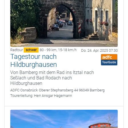
Radtour
80 - 99 km
,
15-18 km/h
schwer
Do. 24. Apr. 2025 07:30
Tagestour nach
Hildburghausen
Von Bamberg mit dem Rad ins Itztal nach
Seßlach und Bad Rodach nach
Hildburghausen
ADFC Osnabrück
Oberer Stephansberg 44 96049 Bamberg
Tourenleitung:
Herr Ansgar Hagemann