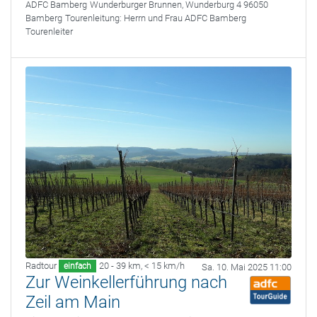
ADFC Bamberg
Wunderburger Brunnen, Wunderburg 4 96050
Bamberg
Tourenleitung:
Herrn und Frau ADFC Bamberg
Tourenleiter
Radtour
20 - 39 km
,
< 15 km/h
einfach
Sa. 10. Mai 2025 11:00
Zur Weinkellerführung nach
Zeil am Main