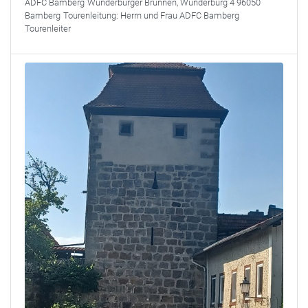
ADFC Bamberg
Wunderburger Brunnen, Wunderburg 4 96050
Bamberg
Tourenleitung:
Herrn und Frau ADFC Bamberg
Tourenleiter