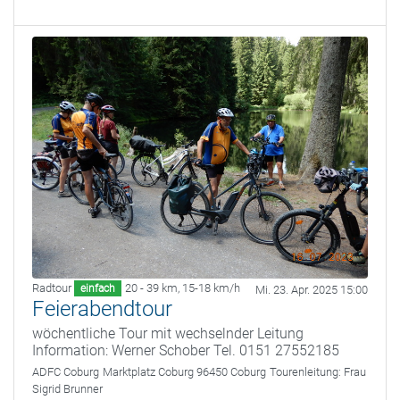
Radtour
20 - 39 km
,
15-18 km/h
einfach
Mi. 23. Apr. 2025 15:00
Feierabendtour
wöchentliche Tour mit wechselnder Leitung
Information: Werner Schober Tel. 0151 27552185
ADFC Coburg
Marktplatz Coburg 96450 Coburg
Tourenleitung:
Frau
Sigrid Brunner