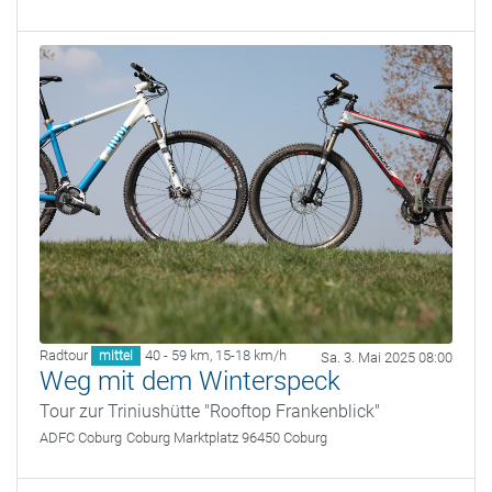
Radtour
40 - 59 km
,
15-18 km/h
mittel
Sa. 3. Mai 2025 08:00
Weg mit dem Winterspeck
Tour zur Triniushütte "Rooftop Frankenblick"
ADFC Coburg
Coburg Marktplatz 96450 Coburg