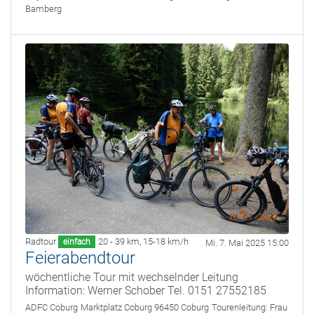
Bamberg
Radtour
20 - 39 km
,
15-18 km/h
einfach
Mi. 7. Mai 2025 15:00
Feierabendtour
wöchentliche Tour mit wechselnder Leitung
Information: Werner Schober Tel. 0151 27552185
ADFC Coburg
Marktplatz Coburg 96450 Coburg
Tourenleitung:
Frau