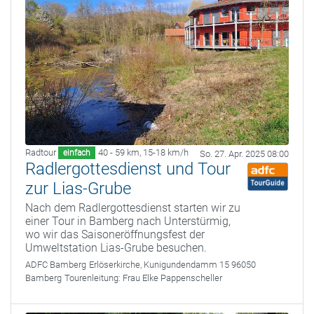
Radtour
40 - 59 km
,
15-18 km/h
einfach
So. 27. Apr. 2025 08:00
Radlergottesdienst und Tour
zur Lias-Grube
Nach dem Radlergottesdienst starten wir zu
einer Tour in Bamberg nach Unterstürmig,
wo wir das Saisoneröffnungsfest der
Umweltstation Lias-Grube besuchen.
ADFC Bamberg
Erlöserkirche, Kunigundendamm 15 96050
Bamberg
Tourenleitung:
Frau Elke Pappenscheller