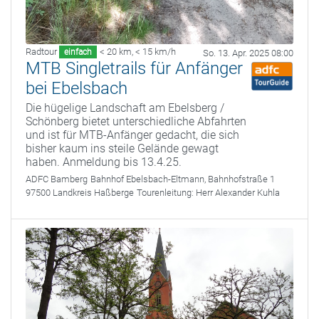
Radtour
< 20 km
,
< 15 km/h
einfach
So. 13. Apr. 2025 08:00
MTB Singletrails für Anfänger
bei Ebelsbach
Die hügelige Landschaft am Ebelsberg /
Schönberg bietet unterschiedliche Abfahrten
und ist für MTB-Anfänger gedacht, die sich
bisher kaum ins steile Gelände gewagt
haben. Anmeldung bis 13.4.25.
ADFC Bamberg
Bahnhof Ebelsbach-Eltmann, Bahnhofstraße 1
97500 Landkreis Haßberge
Tourenleitung:
Herr Alexander Kuhla