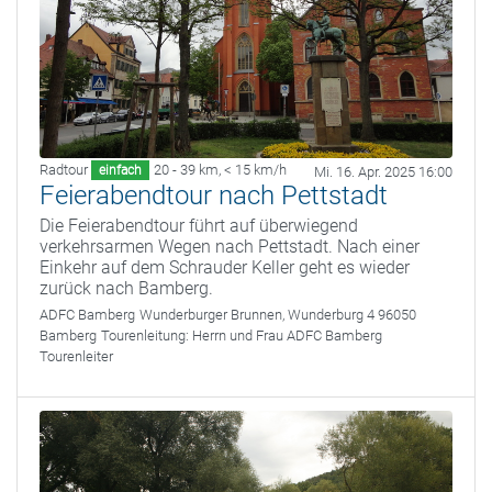
Radtour
20 - 39 km
,
< 15 km/h
einfach
Mi. 16. Apr. 2025 16:00
Feierabendtour nach Pettstadt
Die Feierabendtour führt auf überwiegend
verkehrsarmen Wegen nach Pettstadt. Nach einer
Einkehr auf dem Schrauder Keller geht es wieder
zurück nach Bamberg.
ADFC Bamberg
Wunderburger Brunnen, Wunderburg 4 96050
Bamberg
Tourenleitung:
Herrn und Frau ADFC Bamberg
Tourenleiter