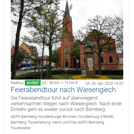
Radtour
20 - 39 km
,
< 15 km/h
einfach
Mi. 30. Apr. 2025 16:00
Feierabendtour nach Wiesengiech
Die Feierabendtour führt auf überwiegend
verkehrsarmen Wegen nach Wiesengiech. Nach einer
Einkehr geht es wieder zurück nach Bamberg.
ADFC Bamberg
Wunderburger Brunnen, Wunderburg 4 96050
Bamberg
Tourenleitung:
Herrn und Frau ADFC Bamberg
Tourenleiter