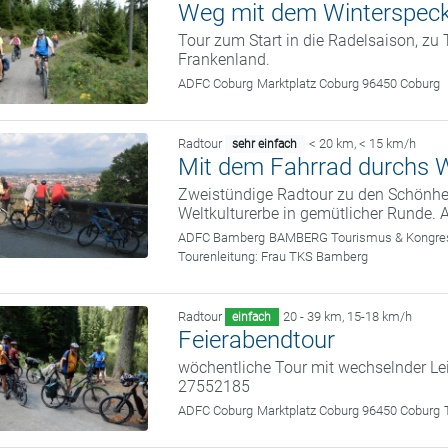
Weg mit dem Winterspec
Tour zum Start in die Radelsaison, zu
Frankenland.
ADFC Coburg
Marktplatz Coburg 96450 Coburg
Radtour
< 20 km
,
< 15 km/h
sehr einfach
Mit dem Fahrrad durchs W
Zweistündige Radtour zu den Schönhei
Weltkulturerbe in gemütlicher Runde. 
ADFC Bamberg
BAMBERG Tourismus & Kongress
Tourenleitung:
Frau TKS Bamberg
Radtour
20 - 39 km
,
15-18 km/h
einfach
Feierabendtour
wöchentliche Tour mit wechselnder Le
27552185
ADFC Coburg
Marktplatz Coburg 96450 Coburg