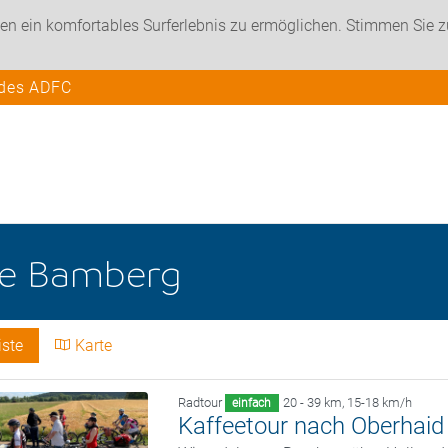
en ein komfortables Surferlebnis zu ermöglichen. Stimmen Sie 
 des ADFC
he
Bamberg
iste
Karte
Radtour
20 - 39 km
,
15-18 km/h
einfach
Kaffeetour nach Oberhaid