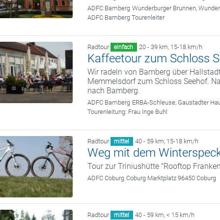
ADFC Bamberg
Wunderburger Brunnen, Wunde
ADFC Bamberg Tourenleiter
Radtour
20 - 39 km
,
15-18 km/h
einfach
Kaffeetour zum Schloss 
Wir radeln von Bamberg über Hallstad
Memmelsdorf zum Schloss Seehof. Nach
nach Bamberg.
ADFC Bamberg
ERBA-Schleuse, Gaustadter Hau
Tourenleitung:
Frau Inge Buhl
Radtour
40 - 59 km
,
15-18 km/h
mittel
Weg mit dem Winterspec
Tour zur Triniushütte "Rooftop Franken
ADFC Coburg
Coburg Marktplatz 96450 Coburg
Radtour
40 - 59 km
,
< 15 km/h
mittel