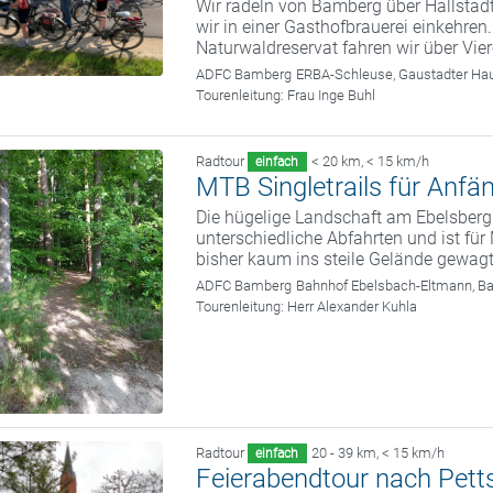
Wir radeln von Bamberg über Hallstad
wir in einer Gasthofbrauerei einkehre
Naturwaldreservat fahren wir über Vi
ADFC Bamberg
ERBA-Schleuse, Gaustadter Hau
Tourenleitung:
Frau Inge Buhl
Radtour
< 20 km
,
< 15 km/h
einfach
MTB Singletrails für Anfä
Die hügelige Landschaft am Ebelsberg
unterschiedliche Abfahrten und ist fü
bisher kaum ins steile Gelände gewag
ADFC Bamberg
Bahnhof Ebelsbach-Eltmann, B
Tourenleitung:
Herr Alexander Kuhla
Radtour
20 - 39 km
,
< 15 km/h
einfach
Feierabendtour nach Pett