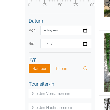
0
25
50
75
100
Datum
Von
Bis
Typ
Radtour
Termin
Tourleiter/in