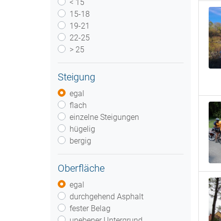
< 15
15-18
19-21
22-25
> 25
Steigung
egal
flach
einzelne Steigungen
hügelig
bergig
Oberfläche
egal
durchgehend Asphalt
fester Belag
unebener Untergrund