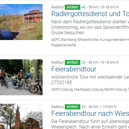
Radtour
40 - 59 km
,
15-18 km/h
einfach
Radlergottesdienst und To
Nach dem Radlergottesdienst starten 
Unterstürmig, wo wir das Saisoneröffn
Grube besuchen.
ADFC Bamberg
Erlöserkirche, Kunigundendam
Pappenscheller
Radtour
20 - 39 km
,
15-18 km/h
einfach
Feierabendtour
wöchentliche Tour mit wechselnder Le
27552185
ADFC Coburg
Marktplatz Coburg 96450 Coburg
Radtour
20 - 39 km
,
< 15 km/h
einfach
Feierabendtour nach Wie
Die Feierabendtour führt auf überwi
Wiesengiech. Nach einer Einkehr geht