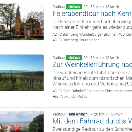
Radtour
20 - 39 km
,
< 15 km/h
einfach
Feierabendtour nach Ke
Die Feierabendtour führt auf überwi
Nach einer Einkehr geht es wieder zu
ADFC Bamberg
Wunderburger Brunnen, Wunde
ADFC Bamberg Tourenleiter
Radtour
20 - 39 km
,
< 15 km/h
einfach
Zur Weinkellerführung na
Die waldreiche Route führt über eine a
hinauf und hinab zum historischen Mar
Weinkellerführung und Verkostung (€ 
ADFC-Tipp
Bahnhof Ebelsbach-Eltmann, Bahnho
Herr Alexander Kuhla
Radtour
< 20 km
,
< 15 km/h
sehr einfach
Mit dem Fahrrad durchs W
Zweistündige Radtour zu den Schönhei