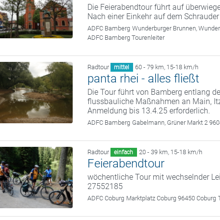
Die Feierabendtour führt auf überwie
Nach einer Einkehr auf dem Schrauder
ADFC Bamberg
Wunderburger Brunnen, Wunde
ADFC Bamberg Tourenleiter
Radtour
60 - 79 km
,
15-18 km/h
mittel
panta rhei - alles fließt
Die Tour führt von Bamberg entlang d
flussbauliche Maßnahmen an Main, It
Anmeldung bis 13.4.25 erforderlich.
ADFC Bamberg
Gabelmann, Grüner Markt 2 96
Radtour
20 - 39 km
,
15-18 km/h
einfach
Feierabendtour
wöchentliche Tour mit wechselnder Le
27552185
ADFC Coburg
Marktplatz Coburg 96450 Coburg