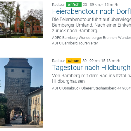
Radtour
20 - 39 km
,
< 15 km/h
einfach
Feierabendtour nach Dörfl
Die Feierabendtour führt auf überwie
Bamberger Umland. Nach einer Einkehr
zurück nach Bamberg.
ADFC Bamberg
Wunderburger Brunnen, Wunde
ADFC Bamberg Tourenleiter
Radtour
80 - 99 km
,
15-18 km/h
schwer
Tagestour nach Hildburg
Von Bamberg mit dem Rad ins Itztal 
Hildburghausen
ADFC Osnabrück
Oberer Stephansberg 44 960