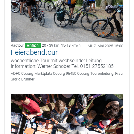
Radtour
20 - 39 km
,
15-18 km/h
einfach
Mi. 7. Mai 2025 15:00
Feierabendtour
wöchentliche Tour mit wechselnder Leitung
Information: Werner Schober Tel. 0151 27552185
ADFC Coburg
Marktplatz Coburg 96450 Coburg
Tourenleitung:
Frau
Sigrid Brunner