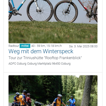
Radtour
40 - 59 km
,
15-18 km/h
mittel
Sa. 3. Mai 2025 08:00
Weg mit dem Winterspeck
Tour zur Triniushütte "Rooftop Frankenblick"
ADFC Coburg
Coburg Marktplatz 96450 Coburg