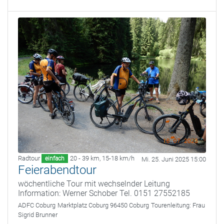
Radtour
20 - 39 km
,
15-18 km/h
einfach
Mi. 25. Juni 2025 15:00
Feierabendtour
wöchentliche Tour mit wechselnder Leitung
Information: Werner Schober Tel. 0151 27552185
ADFC Coburg
Marktplatz Coburg 96450 Coburg
Tourenleitung:
Frau
Sigrid Brunner