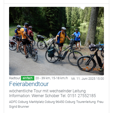
Radtour
20 - 39 km
,
15-18 km/h
einfach
Mi. 11. Juni 2025 15:00
Feierabendtour
wöchentliche Tour mit wechselnder Leitung
Information: Werner Schober Tel. 0151 27552185
ADFC Coburg
Marktplatz Coburg 96450 Coburg
Tourenleitung:
Frau
Sigrid Brunner