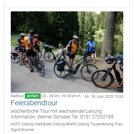
Radtour
20 - 39 km
,
15-18 km/h
einfach
Mi. 18. Juni 2025 15:00
Feierabendtour
wöchentliche Tour mit wechselnder Leitung
Information: Werner Schober Tel. 0151 27552185
ADFC Coburg
Marktplatz Coburg 96450 Coburg
Tourenleitung:
Frau
Sigrid Brunner