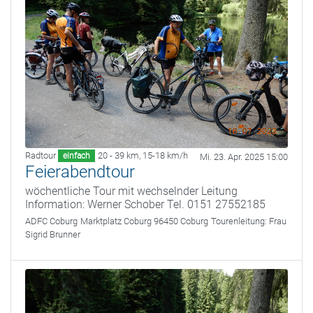
Radtour
20 - 39 km
,
15-18 km/h
einfach
Mi. 23. Apr. 2025 15:00
Feierabendtour
wöchentliche Tour mit wechselnder Leitung
Information: Werner Schober Tel. 0151 27552185
ADFC Coburg
Marktplatz Coburg 96450 Coburg
Tourenleitung:
Frau
Sigrid Brunner