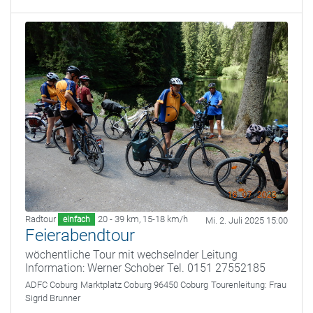
Radtour
20 - 39 km
,
15-18 km/h
einfach
Mi. 2. Juli 2025 15:00
Feierabendtour
wöchentliche Tour mit wechselnder Leitung
Information: Werner Schober Tel. 0151 27552185
ADFC Coburg
Marktplatz Coburg 96450 Coburg
Tourenleitung:
Frau
Sigrid Brunner