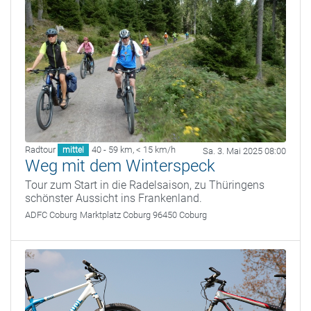
Radtour
40 - 59 km
,
< 15 km/h
mittel
Sa. 3. Mai 2025 08:00
Weg mit dem Winterspeck
Tour zum Start in die Radelsaison, zu Thüringens
schönster Aussicht ins Frankenland.
ADFC Coburg
Marktplatz Coburg 96450 Coburg