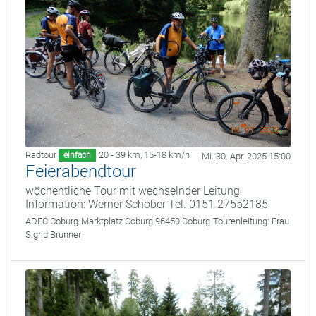
Radtour
20 - 39 km
,
15-18 km/h
einfach
Mi. 30. Apr. 2025 15:00
Feierabendtour
wöchentliche Tour mit wechselnder Leitung
Information: Werner Schober Tel. 0151 27552185
ADFC Coburg
Marktplatz Coburg 96450 Coburg
Tourenleitung:
Frau
Sigrid Brunner