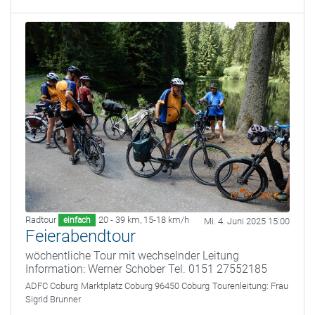
Radtour
20 - 39 km
,
15-18 km/h
einfach
Mi. 4. Juni 2025 15:00
Feierabendtour
wöchentliche Tour mit wechselnder Leitung
Information: Werner Schober Tel. 0151 27552185
ADFC Coburg
Marktplatz Coburg 96450 Coburg
Tourenleitung:
Frau
Sigrid Brunner