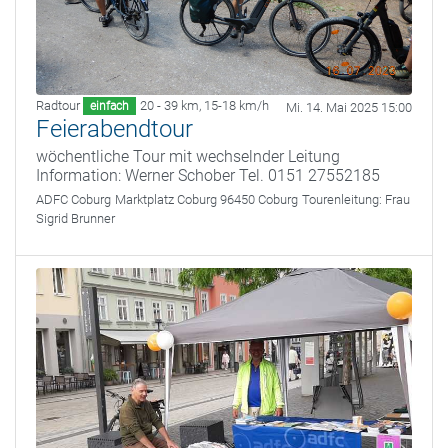
Radtour
20 - 39 km
,
15-18 km/h
einfach
Mi. 14. Mai 2025 15:00
Feierabendtour
wöchentliche Tour mit wechselnder Leitung
Information: Werner Schober Tel. 0151 27552185
ADFC Coburg
Marktplatz Coburg 96450 Coburg
Tourenleitung:
Frau
Sigrid Brunner