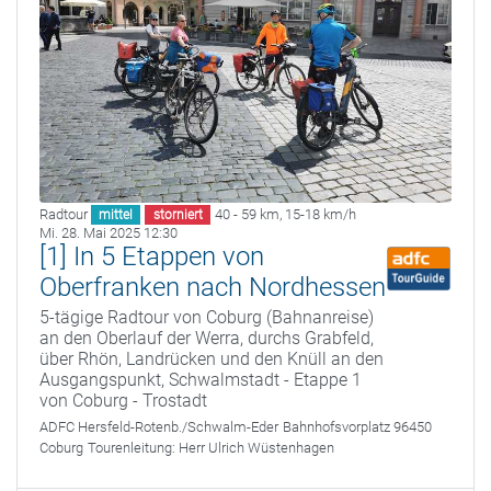
Radtour
40 - 59 km
,
15-18 km/h
mittel
storniert
Mi. 28. Mai 2025 12:30
[1] In 5 Etappen von
Oberfranken nach Nordhessen
5-tägige Radtour von Coburg (Bahnanreise)
an den Oberlauf der Werra, durchs Grabfeld,
über Rhön, Landrücken und den Knüll an den
Ausgangspunkt, Schwalmstadt - Etappe 1
von Coburg - Trostadt
ADFC Hersfeld-Rotenb./Schwalm-Eder
Bahnhofsvorplatz 96450
Coburg
Tourenleitung:
Herr Ulrich Wüstenhagen