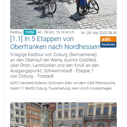
Radtour
40 - 59 km
,
15-18 km/h
mittel
Mi. 28. Mai 2025 08:45
[1.1] In 5 Etappen von
Oberfranken nach Nordhessen
5-tägige Radtour von Coburg (Bahnanreise)
an den Oberlauf der Werra, durchs Grabfeld,
über Rhön, Landrücken und den Knüll an den
Ausgangspunkt, Schwalmstadt - Etappe 1
von Coburg - Trostadt
ADFC Hersfeld-Rotenb./Schwalm-Eder
vor dem Café Pfannküchle,
Markt 11 96450 Coburg
Tourenleitung:
Herr Ulrich Wüstenhagen