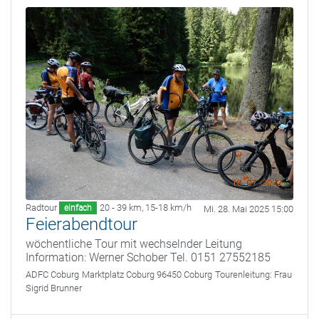
Radtour
20 - 39 km
,
15-18 km/h
einfach
Mi. 28. Mai 2025 15:00
Feierabendtour
wöchentliche Tour mit wechselnder Leitung
Information: Werner Schober Tel. 0151 27552185
ADFC Coburg
Marktplatz Coburg 96450 Coburg
Tourenleitung:
Frau
Sigrid Brunner