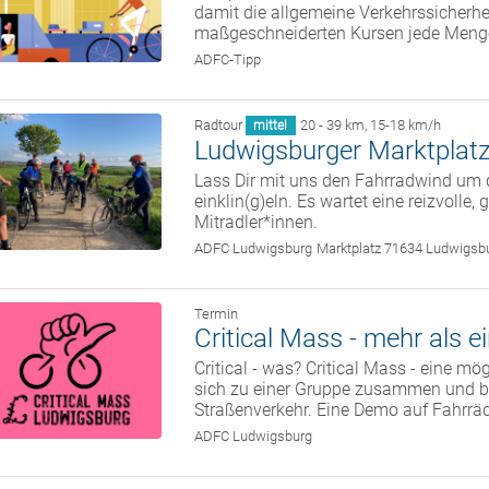
damit die allgemeine Verkehrssicherhei
maßgeschneiderten Kursen jede Meng
ADFC-Tipp
Radtour
20 - 39 km
,
15-18 km/h
mittel
Ludwigsburger Marktplatz
Lass Dir mit uns den Fahrradwind um
einklin(g)eln. Es wartet eine reizvolle,
Mitradler*innen.
ADFC Ludwigsburg
Marktplatz 71634 Ludwigsb
Termin
Critical Mass - mehr als e
Critical - was? Critical Mass - eine m
sich zu einer Gruppe zusammen und be
Straßenverkehr. Eine Demo auf Fahrrä
ADFC Ludwigsburg