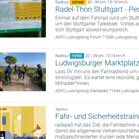
Radtour
80 - 99 km
,
15-18 km/h
schwer
Radel-Thon Stuttgart - Pe
Einmal auf dem Fahrrad rund um Stuttg
um den Stuttgarter Talkessel. Vorbei
sich Stuttgart abwechslungsreich.
ADFC Ludwigsburg
Forum 71638 Ludwigsburg
Radtour
20 - 39 km
,
15-18 km/h
mittel
Ludwigsburger Marktplatz
Lass Dir mit uns den Fahrradwind um
einklin(g)eln. Es wartet eine reizvolle,
Mitradler*innen.
ADFC Ludwigsburg
Marktplatz 71634 Ludwigsb
Termin
Fahr- und Sicherheitstrai
radspaß hat das Ziel, die Fahrtechnik
damit die allgemeine Verkehrssicherhei
maßgeschneiderten Kursen jede Meng