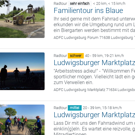
Radtour
< 20 km
,
< 15 km/h
sehr einfach
Familientour ins Blaue
Ihr seid gerne mit dem Fahrrad unter
erkunden wir die Umgebung rund um Lu
ein Biergarten werden bestimmt mit da
ADFC Ludwigsburg
Forum 71638 Ludwigsburg
Radtour
40 - 59 km
,
19-21 km/h
schwer
Ludwigsburger Marktplatz
"Arbeitsstress adieu!" - "Willkommen Fe
sportlicher mögen. Vielleicht lädt ein
zum Verweilen ein.
ADFC Ludwigsburg
Marktplatz 71634 Ludwigsb
Radtour
20 - 39 km
,
15-18 km/h
mittel
Ludwigsburger Marktplatz
Lass Dir mit uns den Fahrradwind um
einklin(g)eln. Es wartet eine reizvolle,
Mitradler*innen.