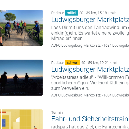
Radtour
20 - 39 km
,
15-18 km/h
mittel
Ludwigsburger Marktplatz
Lass Dir mit uns den Fahrradwind um
einklin(g)eln. Es wartet eine reizvolle,
Mitradler*innen.
ADFC Ludwigsburg
Marktplatz 71634 Ludwigsb
Radtour
40 - 59 km
,
19-21 km/h
schwer
Ludwigsburger Marktplatz
"Arbeitsstress adieu!" - "Willkommen Fe
sportlicher mögen. Vielleicht lädt ein
zum Verweilen ein.
ADFC Ludwigsburg
Marktplatz 71634 Ludwigsb
Termin
Fahr- und Sicherheitstrai
radspaß hat das Ziel, die Fahrtechnik