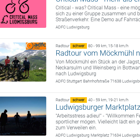
Critical - was? Critical Mass - eine m
sich zu einer Gruppe zusammen und be
Straßenverkehr. Eine Demo auf Fahrrä
ADFC Ludwigsburg
Radtour
80 - 99 km
,
15-18 km/h
schwer
Radtour vom Möckmühl n
Von Möckmühl ein Stück an der Jagst,
Neckarsulm und Weinsberg in Bottwar
nach Ludwigsburg
ADFC Stuttgart
Bahnhofstraße 71638 Ludwigsb
Radtour
40 - 59 km
,
19-21 km/h
schwer
Ludwigsburger Marktplatz
"Arbeitsstress adieu!" - "Willkommen Fe
sportlicher mögen. Vielleicht lädt ein
zum Verweilen ein.
ADFC Ludwigsburg
Marktplatz 71634 Ludwigsb