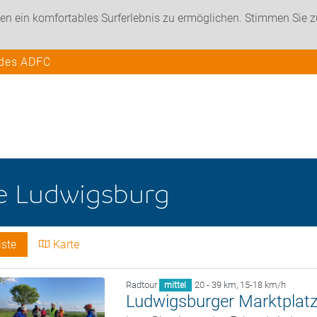
en ein komfortables Surferlebnis zu ermöglichen. Stimmen Sie 
 des ADFC
he
Ludwigsburg
iste
Karte
Radtour
20 - 39 km
,
15-18 km/h
mittel
Ludwigsburger Marktplatz