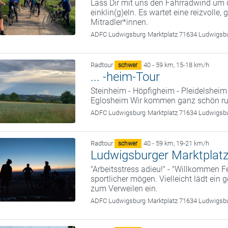
Lass Dir mit uns den Fahrradwind um
einklin(g)eln. Es wartet eine reizvolle,
Mitradler*innen.
ADFC Ludwigsburg
Marktplatz 71634 Ludwigsb
Radtour
40 - 59 km
,
15-18 km/h
schwer
... -heim-Tour
Steinheim - Höpfigheim - Pleidelsheim
Eglosheim Wir kommen ganz schön rum 
ADFC Ludwigsburg
Marktplatz 71634 Ludwigsb
Radtour
40 - 59 km
,
19-21 km/h
schwer
Ludwigsburger Marktplatz
"Arbeitsstress adieu!" - "Willkommen Fe
sportlicher mögen. Vielleicht lädt ein
zum Verweilen ein.
ADFC Ludwigsburg
Marktplatz 71634 Ludwigsb