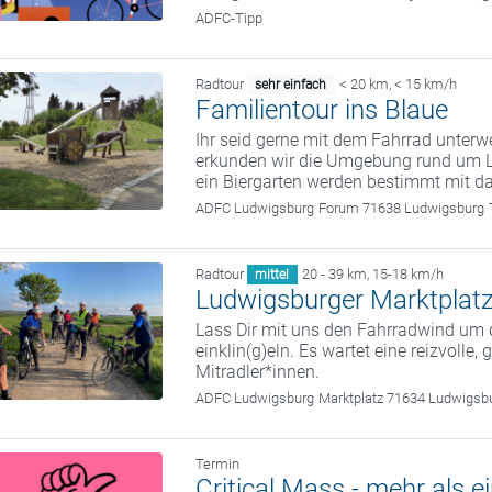
ADFC-Tipp
Radtour
< 20 km
,
< 15 km/h
sehr einfach
Familientour ins Blaue
Ihr seid gerne mit dem Fahrrad unter
erkunden wir die Umgebung rund um Lu
ein Biergarten werden bestimmt mit da
ADFC Ludwigsburg
Forum 71638 Ludwigsburg
Radtour
20 - 39 km
,
15-18 km/h
mittel
Ludwigsburger Marktplatz
Lass Dir mit uns den Fahrradwind um
einklin(g)eln. Es wartet eine reizvolle,
Mitradler*innen.
ADFC Ludwigsburg
Marktplatz 71634 Ludwigsb
Termin
Critical Mass - mehr als e