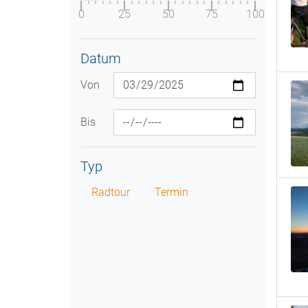
0
25
50
75
100
Datum
Von
Bis
Typ
Radtour
Termin