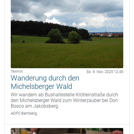
Termin
So. 9. Nov. 2025 12:45
Wanderung durch den
Michelsberger Wald
Wir wandern ab Bushaltestelle Krötleinstraße durch
den Michelsberger Wald zum Winterzauber bei Don
Bosco am Jakobsberg.
ADFC Bamberg