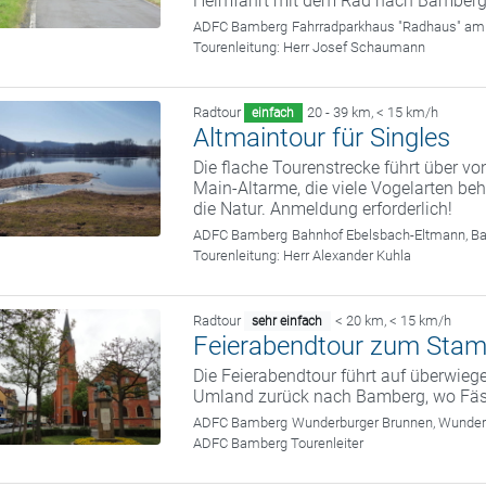
Heimfahrt mit dem Rad nach Bamberg
ADFC Bamberg
Fahrradparkhaus "Radhaus" am
Tourenleitung:
Herr Josef Schaumann
Radtour
20 - 39 km
,
< 15 km/h
einfach
Altmaintour für Singles
Die flache Tourenstrecke führt über v
Main-Altarme, die viele Vogelarten be
die Natur. Anmeldung erforderlich!
ADFC Bamberg
Bahnhof Ebelsbach-Eltmann, B
Tourenleitung:
Herr Alexander Kuhla
Radtour
< 20 km
,
< 15 km/h
sehr einfach
Feierabendtour zum Sta
Die Feierabendtour führt auf überwie
Umland zurück nach Bamberg, wo Fässl
ADFC Bamberg
Wunderburger Brunnen, Wunde
ADFC Bamberg Tourenleiter