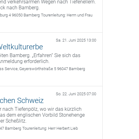
gend verkehrsarmen Wegen nach Tiefenellern.
rück nach Bamberg.
rburg 4 96050 Bamberg
Tourenleitung:
Herrn und Frau
Sa. 21. Juni 2025 13:00
eltkulturerbe
ten Bamberg. „Erfahren“ Sie sich das
Anmeldung erforderlich.
 Service, Geyerswörthstraße 5 96047 Bamberg
So. 22. Juni 2025 07:00
schen Schweiz
 nach Tiefenpölz, wo wir das kürzlich
 das dem englischen Vorbild Stonehenge
er Scheßlitz.
047 Bamberg
Tourenleitung:
Herr Herbert Lieb