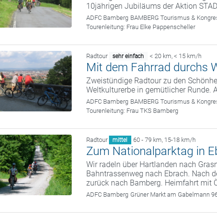
10jährigen Jubiläums der Aktion ST
ADFC Bamberg
BAMBERG Tourismus & Kongress
Tourenleitung:
Frau Elke Pappenscheller
Radtour
< 20 km
,
< 15 km/h
sehr einfach
Mit dem Fahrrad durchs W
Zweistündige Radtour zu den Schönhei
Weltkulturerbe in gemütlicher Runde. 
ADFC Bamberg
BAMBERG Tourismus & Kongress
Tourenleitung:
Frau TKS Bamberg
Radtour
60 - 79 km
,
15-18 km/h
mittel
Zum Nationalparktag in E
Wir radeln über Hartlanden nach Gra
Bahntrassenweg nach Ebrach. Nach d
zurück nach Bamberg. Heimfahrt mit
ADFC Bamberg
Grüner Markt am Gabelmann 9