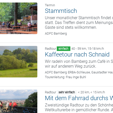
Termin
Stammtisch
Unser monatlicher Stammtisch findet d
statt. Das Treffen dient zum Meinung
Gäste sind stets willkommen.
ADFC Bamberg
Radtour
40 - 59 km
,
15-18 km/h
einfach
Kaffeetour nach Schnaid
Wir radeln von Bamberg zum Café in S
wir auf anderem Weg zurück.
ADFC Bamberg
ERBA-Schleuse, Gaustadter Hau
Tourenleitung:
Frau Inge Buhl
Radtour
< 20 km
,
< 15 km/h
sehr einfach
Mit dem Fahrrad durchs W
Zweistündige Radtour zu den Schönhei
Weltkulturerbe in gemütlicher Runde. 