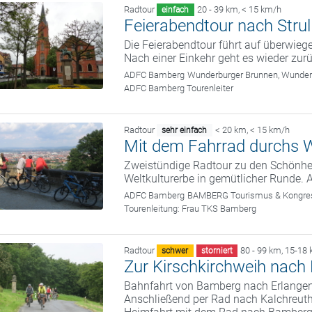
Radtour
20 - 39 km
,
< 15 km/h
einfach
Feierabendtour nach Strul
Die Feierabendtour führt auf überwie
Nach einer Einkehr geht es wieder zu
ADFC Bamberg
Wunderburger Brunnen, Wunde
ADFC Bamberg Tourenleiter
Radtour
< 20 km
,
< 15 km/h
sehr einfach
Mit dem Fahrrad durchs W
Zweistündige Radtour zu den Schönhei
Weltkulturerbe in gemütlicher Runde. 
ADFC Bamberg
BAMBERG Tourismus & Kongress
Tourenleitung:
Frau TKS Bamberg
Radtour
80 - 99 km
,
15-18 
schwer
storniert
Zur Kirschkirchweih nach
Bahnfahrt von Bamberg nach Erlangen
Anschließend per Rad nach Kalchreuth