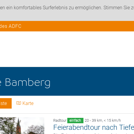
en ein komfortables Surferlebnis zu ermöglichen. Stimmen Sie 
 des ADFC
e
Bamberg
iste
Karte
Radtour
20 - 39 km
,
< 15 km/h
einfach
Feierabendtour nach Tiefe