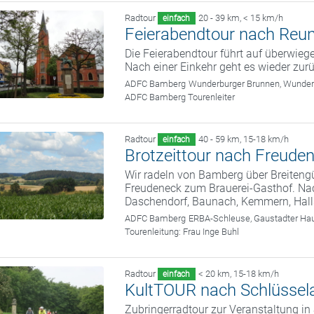
Radtour
20 - 39 km
,
< 15 km/h
einfach
Feierabendtour nach Reu
Die Feierabendtour führt auf überwie
Nach einer Einkehr geht es wieder zu
ADFC Bamberg
Wunderburger Brunnen, Wunde
ADFC Bamberg Tourenleiter
Radtour
40 - 59 km
,
15-18 km/h
einfach
Brotzeittour nach Freude
Wir radeln von Bamberg über Breiteng
Freudeneck zum Brauerei-Gasthof. Nach
Daschendorf, Baunach, Kemmern, Hall
ADFC Bamberg
ERBA-Schleuse, Gaustadter Hau
Tourenleitung:
Frau Inge Buhl
Radtour
< 20 km
,
15-18 km/h
einfach
KultTOUR nach Schlüssel
Zubringerradtour zur Veranstaltung i