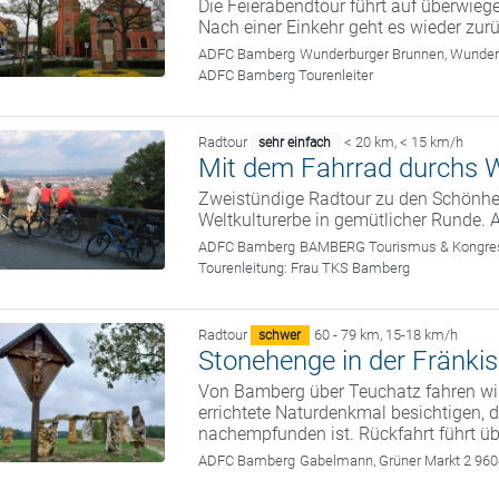
Die Feierabendtour führt auf überwie
Nach einer Einkehr geht es wieder zu
ADFC Bamberg
Wunderburger Brunnen, Wunde
ADFC Bamberg Tourenleiter
Radtour
< 20 km
,
< 15 km/h
sehr einfach
Mit dem Fahrrad durchs W
Zweistündige Radtour zu den Schönhei
Weltkulturerbe in gemütlicher Runde. 
ADFC Bamberg
BAMBERG Tourismus & Kongress
Tourenleitung:
Frau TKS Bamberg
Radtour
60 - 79 km
,
15-18 km/h
schwer
Stonehenge in der Fränki
Von Bamberg über Teuchatz fahren wir
errichtete Naturdenkmal besichtigen,
nachempfunden ist. Rückfahrt führt üb
ADFC Bamberg
Gabelmann, Grüner Markt 2 96