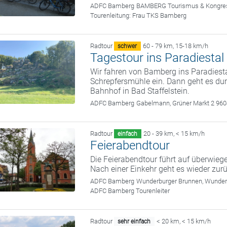
ADFC Bamberg
BAMBERG Tourismus & Kongress
Tourenleitung:
Frau TKS Bamberg
Radtour
60 - 79 km
,
15-18 km/h
schwer
Tagestour ins Paradiestal
Wir fahren von Bamberg ins Paradiesta
Schrepfersmühle ein. Dann geht es du
Bahnhof in Bad Staffelstein.
ADFC Bamberg
Gabelmann, Grüner Markt 2 96
Radtour
20 - 39 km
,
< 15 km/h
einfach
Feierabendtour
Die Feierabendtour führt auf überwie
Nach einer Einkehr geht es wieder zu
ADFC Bamberg
Wunderburger Brunnen, Wunde
ADFC Bamberg Tourenleiter
Radtour
< 20 km
,
< 15 km/h
sehr einfach