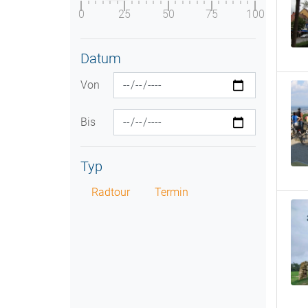
0
25
50
75
100
Datum
Von
Bis
Typ
Radtour
Termin