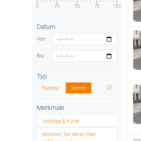
0
25
50
75
100
Datum
Von
Bis
Typ
Radtour
Termin
Merkmale
Vorträge & Kurse
Aktionen, bei denen Rad