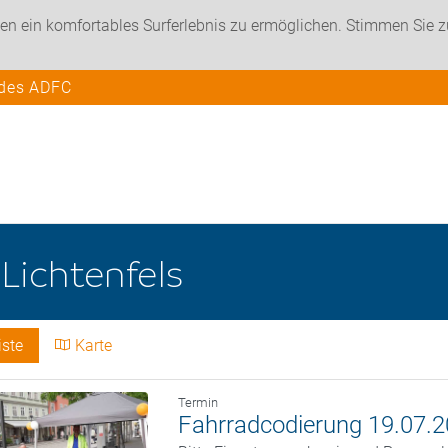
en ein komfortables Surferlebnis zu ermöglichen. Stimmen Sie 
 des ADFC
e
Lichtenfels
iste
Karte
Termin
Fahrradcodierung 19.07.