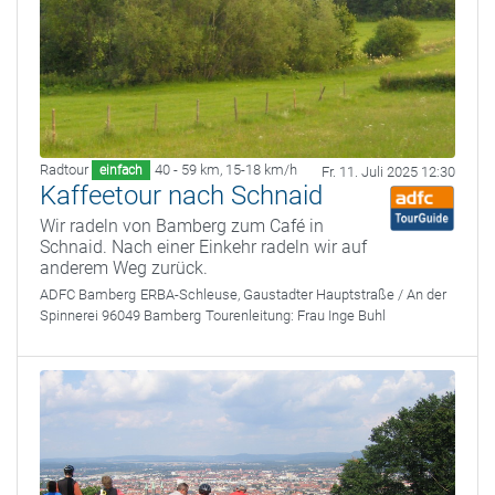
Radtour
40 - 59 km
,
15-18 km/h
einfach
Fr. 11. Juli 2025 12:30
Kaffeetour nach Schnaid
Wir radeln von Bamberg zum Café in
Schnaid. Nach einer Einkehr radeln wir auf
anderem Weg zurück.
ADFC Bamberg
ERBA-Schleuse, Gaustadter Hauptstraße / An der
Spinnerei 96049 Bamberg
Tourenleitung:
Frau Inge Buhl