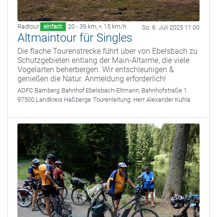
Radtour
20 - 39 km
,
< 15 km/h
einfach
So. 6. Juli 2025 11:00
Altmaintour für Singles
Die flache Tourenstrecke führt über von Ebelsbach zu
Schutzgebieten entlang der Main-Altarme, die viele
Vogelarten beherbergen. Wir entschleunigen &
genießen die Natur. Anmeldung erforderlich!
ADFC Bamberg
Bahnhof Ebelsbach-Eltmann, Bahnhofstraße 1
97500 Landkreis Haßberge
Tourenleitung:
Herr Alexander Kuhla