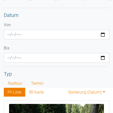
Datum
Von
Bis
Typ
Radtour
Termin
Liste
Karte
Sortierung (
Datum
)