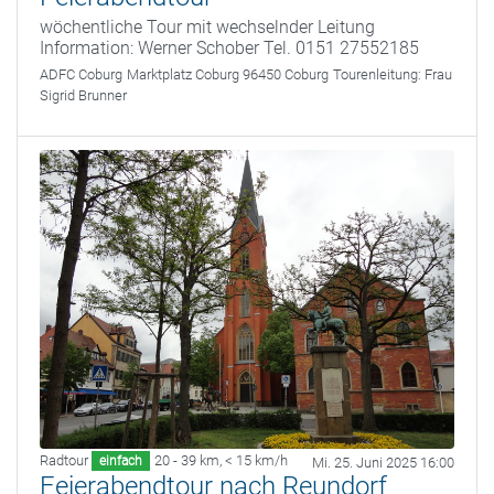
wöchentliche Tour mit wechselnder Leitung
Information: Werner Schober Tel. 0151 27552185
ADFC Coburg
Marktplatz Coburg 96450 Coburg
Tourenleitung:
Frau
Sigrid Brunner
Radtour
20 - 39 km
,
< 15 km/h
einfach
Mi. 25. Juni 2025 16:00
Feierabendtour nach Reundorf