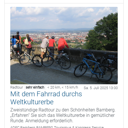
Radtour
< 20 km
,
< 15 km/h
sehr einfach
Sa. 5. Juli 2025 13:00
Mit dem Fahrrad durchs
Weltkulturerbe
Zweistündige Radtour zu den Schönheiten Bamberg.
„Erfahren“ Sie sich das Weltkulturerbe in gemütlicher
Runde. Anmeldung erforderlich.
ADFC Bamberg
BAMBERG Tourismus & Kongress Service,