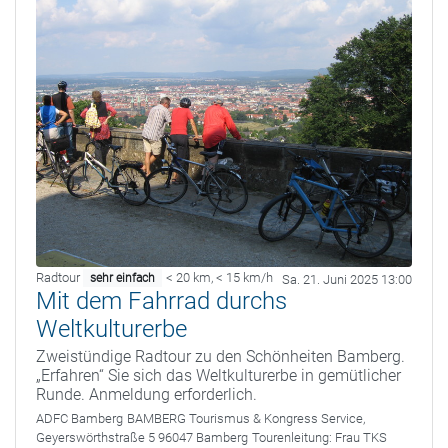
Radtour
< 20 km
,
< 15 km/h
sehr einfach
Sa. 21. Juni 2025 13:00
Mit dem Fahrrad durchs
Weltkulturerbe
Zweistündige Radtour zu den Schönheiten Bamberg.
„Erfahren“ Sie sich das Weltkulturerbe in gemütlicher
Runde. Anmeldung erforderlich.
ADFC Bamberg
BAMBERG Tourismus & Kongress Service,
Geyerswörthstraße 5 96047 Bamberg
Tourenleitung:
Frau TKS