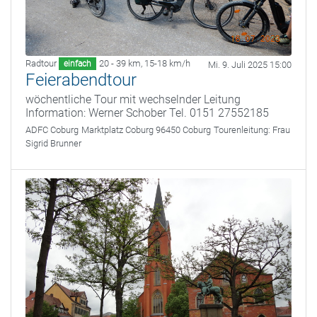
Radtour
20 - 39 km
,
15-18 km/h
einfach
Mi. 9. Juli 2025 15:00
Feierabendtour
wöchentliche Tour mit wechselnder Leitung
Information: Werner Schober Tel. 0151 27552185
ADFC Coburg
Marktplatz Coburg 96450 Coburg
Tourenleitung:
Frau
Sigrid Brunner