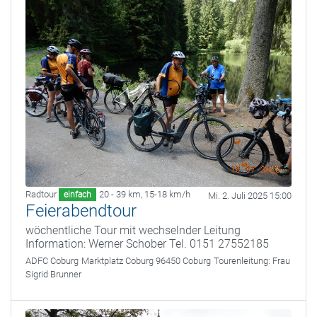
Radtour
20 - 39 km
,
15-18 km/h
einfach
Mi. 2. Juli 2025 15:00
Feierabendtour
wöchentliche Tour mit wechselnder Leitung
Information: Werner Schober Tel. 0151 27552185
ADFC Coburg
Marktplatz Coburg 96450 Coburg
Tourenleitung:
Frau
Sigrid Brunner