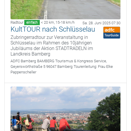
Radtour
< 20 km
,
15-18 km/h
einfach
Sa. 28. Juni 2025 07:30
KultTOUR nach Schlüsselau
Zubringerradtour zur Veranstaltung in
Schlüsselau im Rahmen des 10jährigen
Jubiläums der Aktion STADTRADELN im
Landkreis Bamberg
ADFC Bamberg
BAMBERG Tourismus & Kongress Service,
Geyerswörthstraße 5 96047 Bamberg
Tourenleitung:
Frau Elke
Pappenscheller