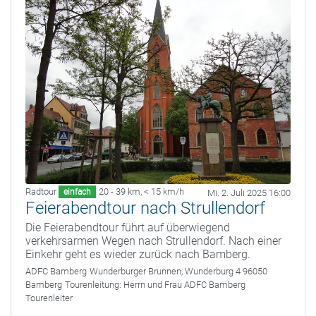
Radtour
20 - 39 km
,
< 15 km/h
einfach
Mi. 2. Juli 2025 16:00
Feierabendtour nach Strullendorf
Die Feierabendtour führt auf überwiegend
verkehrsarmen Wegen nach Strullendorf. Nach einer
Einkehr geht es wieder zurück nach Bamberg.
ADFC Bamberg
Wunderburger Brunnen, Wunderburg 4 96050
Bamberg
Tourenleitung:
Herrn und Frau ADFC Bamberg
Tourenleiter