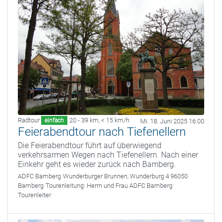
Radtour
20 - 39 km
,
< 15 km/h
einfach
Mi. 18. Juni 2025 16:00
Feierabendtour nach Tiefenellern
Die Feierabendtour führt auf überwiegend
verkehrsarmen Wegen nach Tiefenellern. Nach einer
Einkehr geht es wieder zurück nach Bamberg.
ADFC Bamberg
Wunderburger Brunnen, Wunderburg 4 96050
Bamberg
Tourenleitung:
Herrn und Frau ADFC Bamberg
Tourenleiter