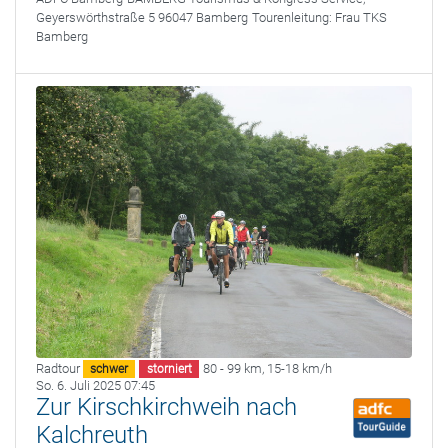
Geyerswörthstraße 5 96047 Bamberg
Tourenleitung:
Frau TKS
Bamberg
Radtour
80 - 99 km
,
15-18 km/h
schwer
storniert
So. 6. Juli 2025 07:45
Zur Kirschkirchweih nach
Kalchreuth