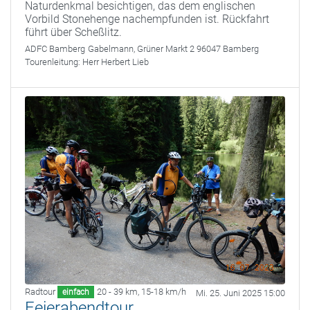
Naturdenkmal besichtigen, das dem englischen
Vorbild Stonehenge nachempfunden ist. Rückfahrt
führt über Scheßlitz.
ADFC Bamberg
Gabelmann, Grüner Markt 2 96047 Bamberg
Tourenleitung:
Herr Herbert Lieb
Radtour
20 - 39 km
,
15-18 km/h
einfach
Mi. 25. Juni 2025 15:00
Feierabendtour