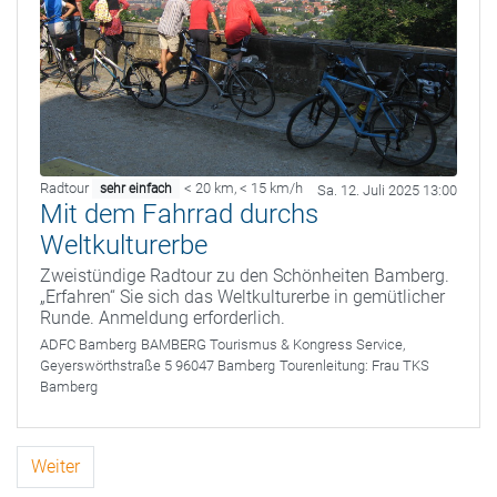
Radtour
< 20 km
,
< 15 km/h
sehr einfach
Sa. 12. Juli 2025 13:00
Mit dem Fahrrad durchs
Weltkulturerbe
Zweistündige Radtour zu den Schönheiten Bamberg.
„Erfahren“ Sie sich das Weltkulturerbe in gemütlicher
Runde. Anmeldung erforderlich.
ADFC Bamberg
BAMBERG Tourismus & Kongress Service,
Geyerswörthstraße 5 96047 Bamberg
Tourenleitung:
Frau TKS
Bamberg
Weiter