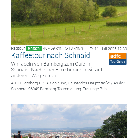
Radtour
40 - 59 km
,
15-18 km/h
einfach
Fr. 11. Juli 2025 12:30
Kaffeetour nach Schnaid
Wir radeln von Bamberg zum Café in
Schnaid. Nach einer Einkehr radeln wir auf
anderem Weg zurück.
ADFC Bamberg
ERBA-Schleuse, Gaustadter Hauptstraße / An der
Spinnerei 96049 Bamberg
Tourenleitung:
Frau Inge Buhl