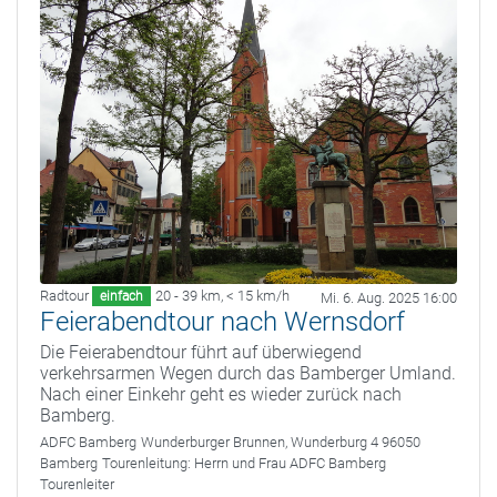
Radtour
20 - 39 km
,
< 15 km/h
einfach
Mi. 6. Aug. 2025 16:00
Feierabendtour nach Wernsdorf
Die Feierabendtour führt auf überwiegend
verkehrsarmen Wegen durch das Bamberger Umland.
Nach einer Einkehr geht es wieder zurück nach
Bamberg.
ADFC Bamberg
Wunderburger Brunnen, Wunderburg 4 96050
Bamberg
Tourenleitung:
Herrn und Frau ADFC Bamberg
Tourenleiter