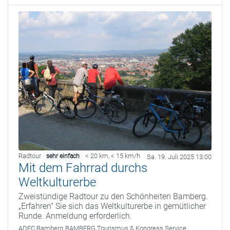
Radtour
< 20 km
,
< 15 km/h
sehr einfach
Sa. 19. Juli 2025 13:00
Mit dem Fahrrad durchs
Weltkulturerbe
Zweistündige Radtour zu den Schönheiten Bamberg.
„Erfahren“ Sie sich das Weltkulturerbe in gemütlicher
Runde. Anmeldung erforderlich.
ADFC Bamberg
BAMBERG Tourismus & Kongress Service,