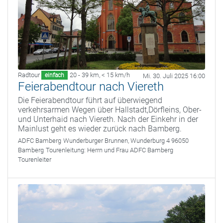
Radtour
20 - 39 km
,
< 15 km/h
einfach
Mi. 30. Juli 2025 16:00
Feierabendtour nach Viereth
Die Feierabendtour führt auf überwiegend
verkehrsarmen Wegen über Hallstadt,Dörfleins, Ober-
und Unterhaid nach Viereth. Nach der Einkehr in der
Mainlust geht es wieder zurück nach Bamberg.
ADFC Bamberg
Wunderburger Brunnen, Wunderburg 4 96050
Bamberg
Tourenleitung:
Herrn und Frau ADFC Bamberg
Tourenleiter