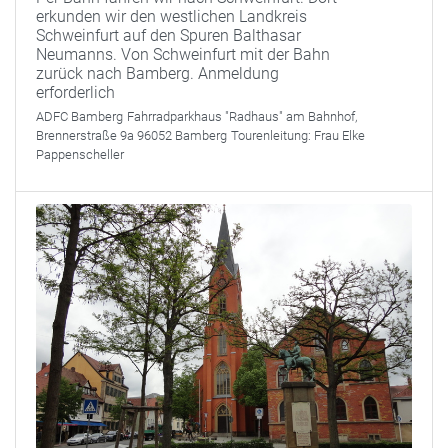
erkunden wir den westlichen Landkreis
Schweinfurt auf den Spuren Balthasar
Neumanns. Von Schweinfurt mit der Bahn
zurück nach Bamberg. Anmeldung
erforderlich
ADFC Bamberg
Fahrradparkhaus "Radhaus" am Bahnhof,
Brennerstraße 9a 96052 Bamberg
Tourenleitung:
Frau Elke
Pappenscheller