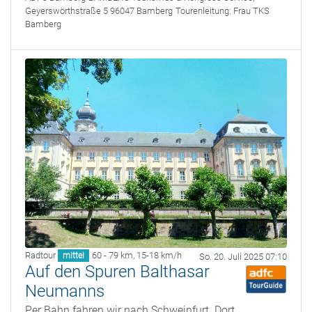
Geyerswörthstraße 5 96047 Bamberg
Tourenleitung:
Frau TKS
Bamberg
Radtour
60 - 79 km
,
15-18 km/h
mittel
So. 20. Juli 2025 07:10
Auf den Spuren Balthasar
Neumanns
Per Bahn fahren wir nach Schweinfurt. Dort