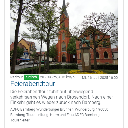
Radtour
20 - 39 km
,
< 15 km/h
einfach
Mi. 16. Juli 2025 16:00
Feierabendtour
Die Feierabendtour führt auf überwiegend
verkehrsarmen Wegen nach Drosendorf. Nach einer
Einkehr geht es wieder zurück nach Bamberg.
ADFC Bamberg
Wunderburger Brunnen, Wunderburg 4 96050
Bamberg
Tourenleitung:
Herrn und Frau ADFC Bamberg
Tourenleiter