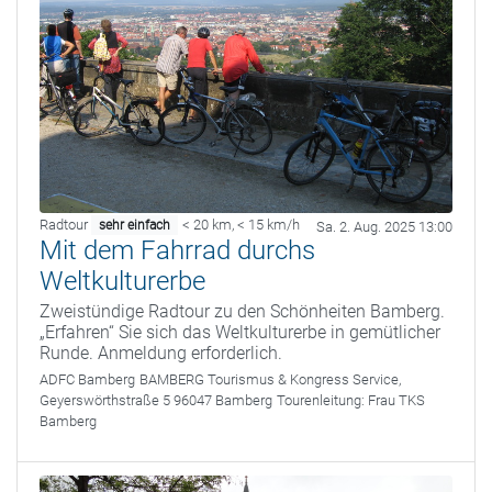
Radtour
< 20 km
,
< 15 km/h
sehr einfach
Sa. 2. Aug. 2025 13:00
Mit dem Fahrrad durchs
Weltkulturerbe
Zweistündige Radtour zu den Schönheiten Bamberg.
„Erfahren“ Sie sich das Weltkulturerbe in gemütlicher
Runde. Anmeldung erforderlich.
ADFC Bamberg
BAMBERG Tourismus & Kongress Service,
Geyerswörthstraße 5 96047 Bamberg
Tourenleitung:
Frau TKS
Bamberg