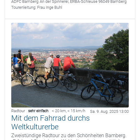
ADFC Bamberg
An der Spinnerei, ERBA-Schleuse 96049 Bamberg
Tourenleitung:
Frau Inge Buhl
Radtour
< 20 km
,
< 15 km/h
sehr einfach
Sa. 9. Aug. 2025 13:00
Mit dem Fahrrad durchs
Weltkulturerbe
Zweistündige Radtour zu den Schönheiten Bamberg.