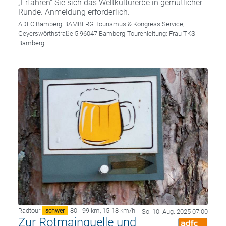
„Erfahren“ Sie sich das Weltkulturerbe in gemütlicher
Runde. Anmeldung erforderlich.
ADFC Bamberg
BAMBERG Tourismus & Kongress Service,
Geyerswörthstraße 5 96047 Bamberg
Tourenleitung:
Frau TKS
Bamberg
Radtour
80 - 99 km
,
15-18 km/h
schwer
So. 10. Aug. 2025 07:00
Zur Rotmainquelle und