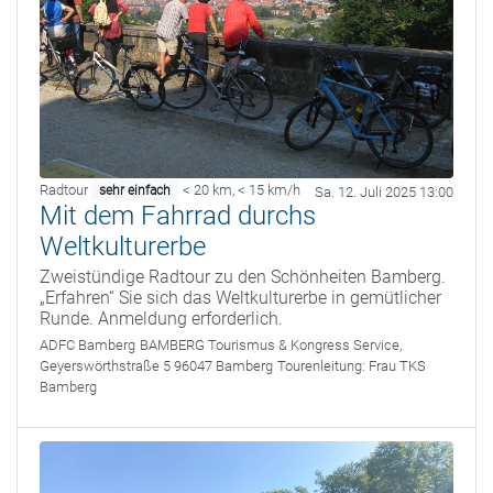
Radtour
< 20 km
,
< 15 km/h
sehr einfach
Sa. 12. Juli 2025 13:00
Mit dem Fahrrad durchs
Weltkulturerbe
Zweistündige Radtour zu den Schönheiten Bamberg.
„Erfahren“ Sie sich das Weltkulturerbe in gemütlicher
Runde. Anmeldung erforderlich.
ADFC Bamberg
BAMBERG Tourismus & Kongress Service,
Geyerswörthstraße 5 96047 Bamberg
Tourenleitung:
Frau TKS
Bamberg