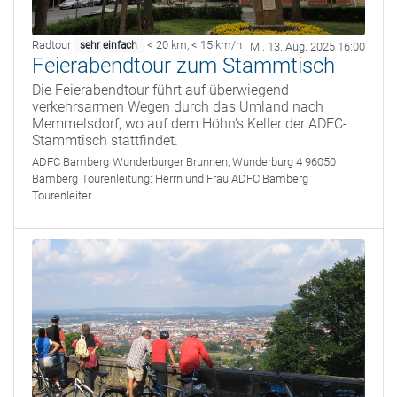
Radtour
< 20 km
,
< 15 km/h
sehr einfach
Mi. 13. Aug. 2025 16:00
Feierabendtour zum Stammtisch
Die Feierabendtour führt auf überwiegend
verkehrsarmen Wegen durch das Umland nach
Memmelsdorf, wo auf dem Höhn's Keller der ADFC-
Stammtisch stattfindet.
ADFC Bamberg
Wunderburger Brunnen, Wunderburg 4 96050
Bamberg
Tourenleitung:
Herrn und Frau ADFC Bamberg
Tourenleiter