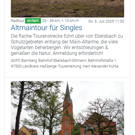
Radtour
20 - 39 km
,
< 15 km/h
einfach
So. 6. Juli 2025 11:00
Altmaintour für Singles
Die flache Tourenstrecke führt über von Ebelsbach zu
Schutzgebieten entlang der Main-Altarme, die viele
Vogelarten beherbergen. Wir entschleunigen &
genießen die Natur. Anmeldung erforderlich!
ADFC Bamberg
Bahnhof Ebelsbach-Eltmann, Bahnhofstraße 1
97500 Landkreis Haßberge
Tourenleitung:
Herr Alexander Kuhla