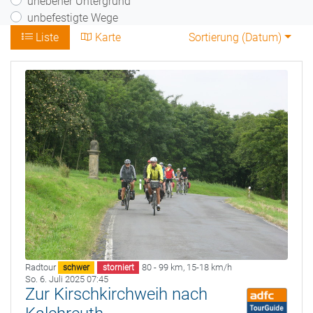
unebener Untergrund
unbefestigte Wege
Liste
Karte
Sortierung (
Datum
)
Radtour
80 - 99 km
,
15-18 km/h
schwer
storniert
So. 6. Juli 2025 07:45
Zur Kirschkirchweih nach