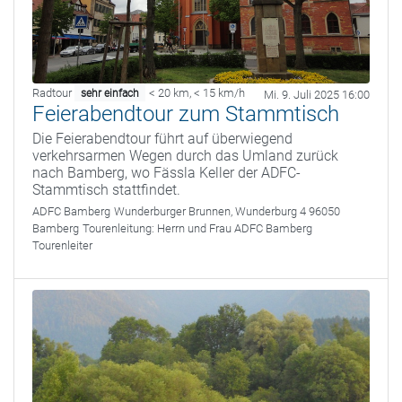
Radtour
< 20 km
,
< 15 km/h
sehr einfach
Mi. 9. Juli 2025 16:00
Feierabendtour zum Stammtisch
Die Feierabendtour führt auf überwiegend
verkehrsarmen Wegen durch das Umland zurück
nach Bamberg, wo Fässla Keller der ADFC-
Stammtisch stattfindet.
ADFC Bamberg
Wunderburger Brunnen, Wunderburg 4 96050
Bamberg
Tourenleitung:
Herrn und Frau ADFC Bamberg
Tourenleiter