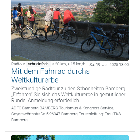
Radtour
< 20 km
,
< 15 km/h
sehr einfach
Sa. 19. Juli 2025 13:00
Mit dem Fahrrad durchs
Weltkulturerbe
Zweistündige Radtour zu den Schönheiten Bamberg.
„Erfahren“ Sie sich das Weltkulturerbe in gemütlicher
Runde. Anmeldung erforderlich.
ADFC Bamberg
BAMBERG Tourismus & Kongress Service,
Geyerswörthstraße 5 96047 Bamberg
Tourenleitung:
Frau TKS
Bamberg