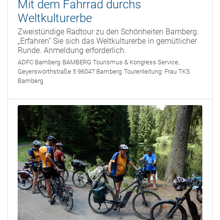
Mit dem Fahrrad durchs
Weltkulturerbe
Zweistündige Radtour zu den Schönheiten Bamberg.
„Erfahren“ Sie sich das Weltkulturerbe in gemütlicher
Runde. Anmeldung erforderlich.
ADFC Bamberg
BAMBERG Tourismus & Kongress Service,
Geyerswörthstraße 5 96047 Bamberg
Tourenleitung:
Frau TKS
Bamberg