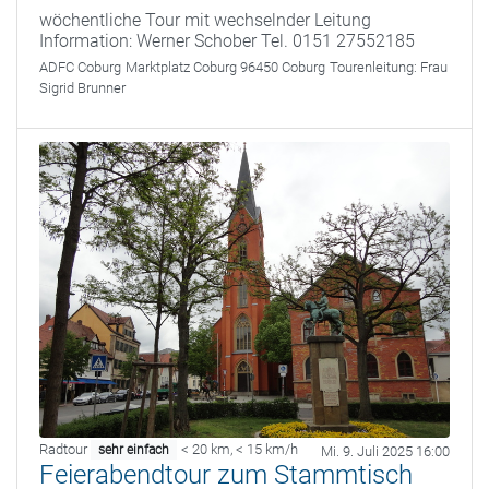
wöchentliche Tour mit wechselnder Leitung
Information: Werner Schober Tel. 0151 27552185
ADFC Coburg
Marktplatz Coburg 96450 Coburg
Tourenleitung:
Frau
Sigrid Brunner
Radtour
< 20 km
,
< 15 km/h
sehr einfach
Mi. 9. Juli 2025 16:00
Feierabendtour zum Stammtisch