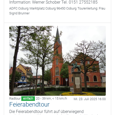
Information: Werner Schober Tel. 0151 27552185
ADFC Coburg
Marktplatz Coburg 96450 Coburg
Tourenleitung:
Frau
Sigrid Brunner
Radtour
20 - 39 km
,
< 15 km/h
einfach
Mi. 23. Juli 2025 16:00
Feierabendtour
Die Feierabendtour führt auf überwiegend