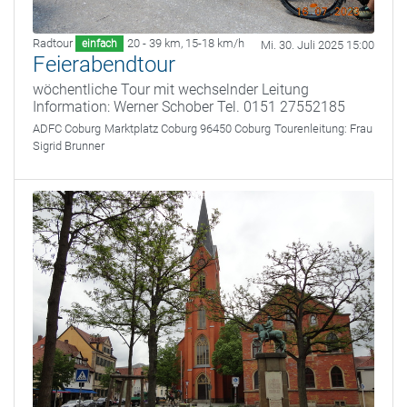
Radtour
20 - 39 km
,
15-18 km/h
einfach
Mi. 30. Juli 2025 15:00
Feierabendtour
wöchentliche Tour mit wechselnder Leitung
Information: Werner Schober Tel. 0151 27552185
ADFC Coburg
Marktplatz Coburg 96450 Coburg
Tourenleitung:
Frau
Sigrid Brunner