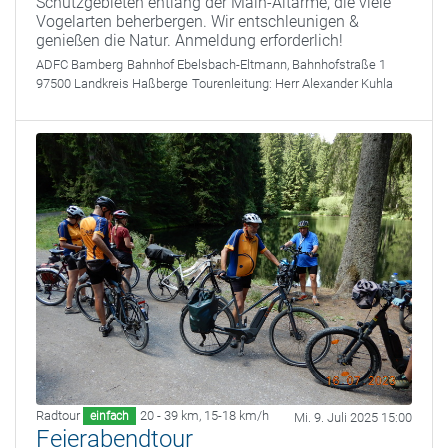
Schutzgebieten entlang der Main-Altarme, die viele
Vogelarten beherbergen. Wir entschleunigen &
genießen die Natur. Anmeldung erforderlich!
ADFC Bamberg
Bahnhof Ebelsbach-Eltmann, Bahnhofstraße 1
97500 Landkreis Haßberge
Tourenleitung:
Herr Alexander Kuhla
Radtour
20 - 39 km
,
15-18 km/h
einfach
Mi. 9. Juli 2025 15:00
Feierabendtour