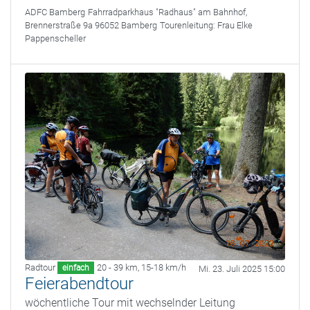
ADFC Bamberg
Fahrradparkhaus "Radhaus" am Bahnhof,
Brennerstraße 9a 96052 Bamberg
Tourenleitung:
Frau Elke
Pappenscheller
Radtour
20 - 39 km
,
15-18 km/h
einfach
Mi. 23. Juli 2025 15:00
Feierabendtour
wöchentliche Tour mit wechselnder Leitung