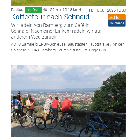
Radtour
40 - 59 km
,
15-18 km/h
einfach
Fr. 11. Juli 2025 12:30
Kaffeetour nach Schnaid
Wir radeln von Bamberg zum Café in
Schnaid. Nach einer Einkehr radeln wir auf
anderem Weg zurück.
ADFC Bamberg
ERBA-Schleuse, Gaustadter Hauptstraße / An der
Spinnerei 96049 Bamberg
Tourenleitung:
Frau Inge Buhl