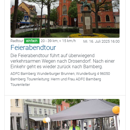
Radtour
20 - 39 km
,
< 15 km/h
einfach
Mi. 16. Juli 2025 16:00
Feierabendtour
Die Feierabendtour führt auf überwiegend
verkehrsarmen Wegen nach Drosendorf. Nach einer
Einkehr geht es wieder zurück nach Bamberg.
ADFC Bamberg
Wunderburger Brunnen, Wunderburg 4 96050
Bamberg
Tourenleitung:
Herrn und Frau ADFC Bamberg
Tourenleiter