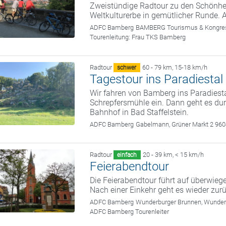
Zweistündige Radtour zu den Schönhei
Weltkulturerbe in gemütlicher Runde. 
ADFC Bamberg
BAMBERG Tourismus & Kongress
Tourenleitung:
Frau TKS Bamberg
Radtour
60 - 79 km
,
15-18 km/h
schwer
Tagestour ins Paradiestal
Wir fahren von Bamberg ins Paradiesta
Schrepfersmühle ein. Dann geht es du
Bahnhof in Bad Staffelstein.
ADFC Bamberg
Gabelmann, Grüner Markt 2 96
Radtour
20 - 39 km
,
< 15 km/h
einfach
Feierabendtour
Die Feierabendtour führt auf überwie
Nach einer Einkehr geht es wieder zu
ADFC Bamberg
Wunderburger Brunnen, Wunde
ADFC Bamberg Tourenleiter