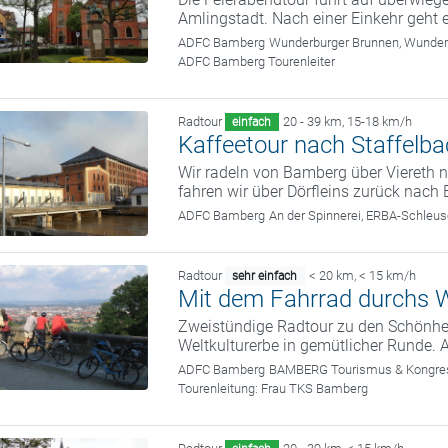
Amlingstadt. Nach einer Einkehr geht
ADFC Bamberg
Wunderburger Brunnen, Wunde
ADFC Bamberg Tourenleiter
Radtour
20 - 39 km
,
15-18 km/h
einfach
Kaffeetour nach Staffelb
Wir radeln von Bamberg über Viereth n
fahren wir über Dörfleins zurück nach
ADFC Bamberg
An der Spinnerei, ERBA-Schle
Radtour
< 20 km
,
< 15 km/h
sehr einfach
Mit dem Fahrrad durchs W
Zweistündige Radtour zu den Schönhei
Weltkulturerbe in gemütlicher Runde. 
ADFC Bamberg
BAMBERG Tourismus & Kongress
Tourenleitung:
Frau TKS Bamberg