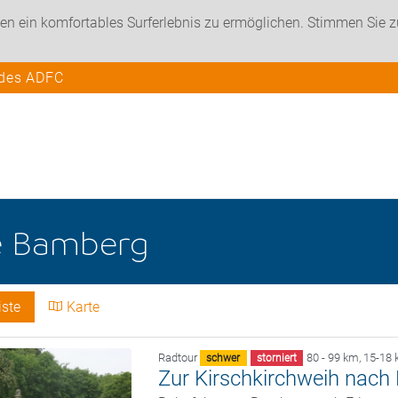
en ein komfortables Surferlebnis zu ermöglichen. Stimmen Sie 
 des ADFC
e
Bamberg
iste
Karte
Radtour
80 - 99 km
,
15-18 
schwer
storniert
Zur Kirschkirchweih nach