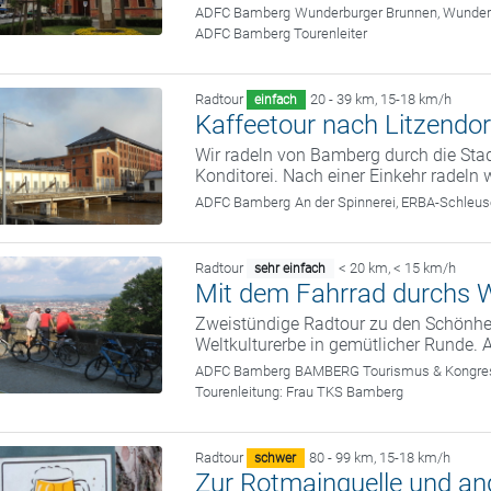
ADFC Bamberg
Wunderburger Brunnen, Wunde
ADFC Bamberg Tourenleiter
Radtour
20 - 39 km
,
15-18 km/h
einfach
Kaffeetour nach Litzendor
Wir radeln von Bamberg durch die Stad
Konditorei. Nach einer Einkehr radeln
ADFC Bamberg
An der Spinnerei, ERBA-Schle
Radtour
< 20 km
,
< 15 km/h
sehr einfach
Mit dem Fahrrad durchs W
Zweistündige Radtour zu den Schönhei
Weltkulturerbe in gemütlicher Runde. 
ADFC Bamberg
BAMBERG Tourismus & Kongress
Tourenleitung:
Frau TKS Bamberg
Radtour
80 - 99 km
,
15-18 km/h
schwer
Zur Rotmainquelle und an