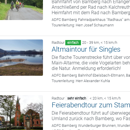
Bahnfahrt von Bamberg nach Erlangen
Anschließend per Rad nach Kalchreuth
Heimfahrt mit dem Rad nach Bamberg
ADFC Bamberg
Fahrradparkhaus "Radhaus" am
Tourenleitung:
Herr Josef Schaumann
Radtour
20 - 39 km
,
< 15 km/h
einfach
Altmaintour für Singles
Die flache Tourenstrecke führt über v
Main-Altarme, die viele Vogelarten be
die Natur. Anmeldung erforderlich!
ADFC Bamberg
Bahnhof Ebelsbach-Eltmann, B
Tourenleitung:
Herr Alexander Kuhla
Radtour
< 20 km
,
< 15 km/h
sehr einfach
Feierabendtour zum Sta
Die Feierabendtour führt auf überwie
Umland zurück nach Bamberg, wo Fässl
ADFC Bamberg
Wunderburger Brunnen, Wunde