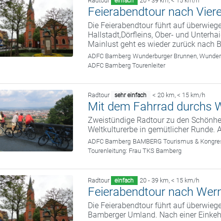
Radtour
20 - 39 km
,
< 15 km/h
einfach
Feierabendtour nach Vier
Die Feierabendtour führt auf überwie
Hallstadt,Dörfleins, Ober- und Unterha
Mainlust geht es wieder zurück nach 
ADFC Bamberg
Wunderburger Brunnen, Wunde
ADFC Bamberg Tourenleiter
Radtour
< 20 km
,
< 15 km/h
sehr einfach
Mit dem Fahrrad durchs W
Zweistündige Radtour zu den Schönhei
Weltkulturerbe in gemütlicher Runde. 
ADFC Bamberg
BAMBERG Tourismus & Kongress
Tourenleitung:
Frau TKS Bamberg
Radtour
20 - 39 km
,
< 15 km/h
einfach
Feierabendtour nach Wer
Die Feierabendtour führt auf überwie
Bamberger Umland. Nach einer Einkeh