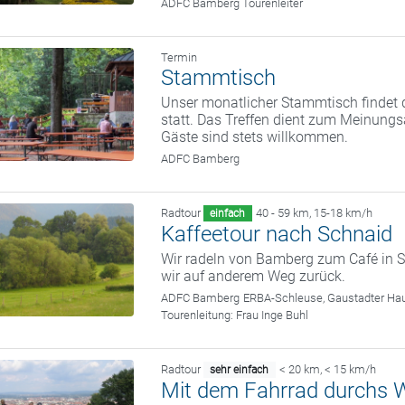
ADFC Bamberg Tourenleiter
Termin
Stammtisch
Unser monatlicher Stammtisch findet d
statt. Das Treffen dient zum Meinung
Gäste sind stets willkommen.
ADFC Bamberg
Radtour
40 - 59 km
,
15-18 km/h
einfach
Kaffeetour nach Schnaid
Wir radeln von Bamberg zum Café in S
wir auf anderem Weg zurück.
ADFC Bamberg
ERBA-Schleuse, Gaustadter Hau
Tourenleitung:
Frau Inge Buhl
Radtour
< 20 km
,
< 15 km/h
sehr einfach
Mit dem Fahrrad durchs W