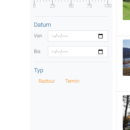
0
25
50
75
100
Datum
Von
Bis
Typ
Radtour
Termin