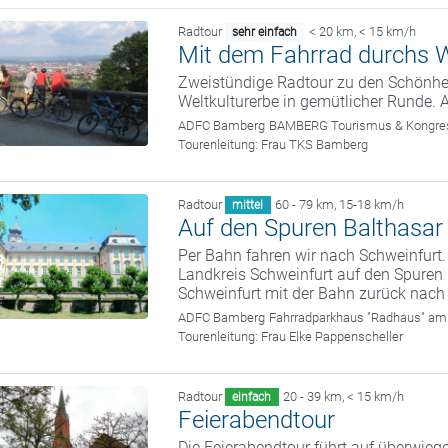
Radtour
< 20 km
,
< 15 km/h
sehr einfach
Mit dem Fahrrad durchs W
Zweistündige Radtour zu den Schönhei
Weltkulturerbe in gemütlicher Runde. 
ADFC Bamberg
BAMBERG Tourismus & Kongress
Tourenleitung:
Frau TKS Bamberg
Radtour
60 - 79 km
,
15-18 km/h
mittel
Auf den Spuren Balthasa
Per Bahn fahren wir nach Schweinfurt.
Landkreis Schweinfurt auf den Spure
Schweinfurt mit der Bahn zurück nach
ADFC Bamberg
Fahrradparkhaus "Radhaus" am
Tourenleitung:
Frau Elke Pappenscheller
Radtour
20 - 39 km
,
< 15 km/h
einfach
Feierabendtour
Die Feierabendtour führt auf überwi