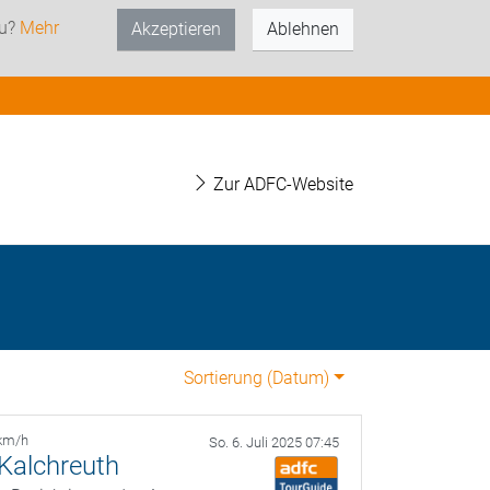
zu?
Mehr
Akzeptieren
Ablehnen
Zur ADFC-Website
Sortierung (
Datum
)
km/h
So. 6. Juli 2025 07:45
 Kalchreuth