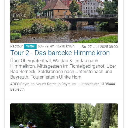
Radtour
60 - 79 km
,
15-18 km/h
mittel
So. 27. Juli 2025 08:00
Tour 2 - Das barocke Himmelkron
Über Obergräfenthal, Waldau & Lindau nach
Himmelkron. Mittagessen im Fichtelgebirgshof. Über
Bad Berneck, Goldkronach nach Untersteinach und
Bayreuth. Tourenleiterin Ulrike Horn
ADFC Bayreuth
Neues Rathaus Bayreuth - Luitpoldplatz 13 95444
Bayreuth