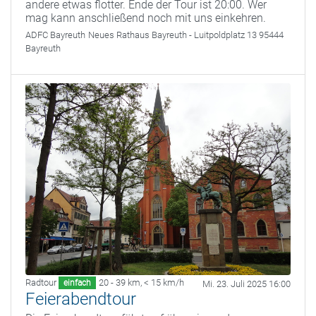
andere etwas flotter. Ende der Tour ist 20:00. Wer
mag kann anschließend noch mit uns einkehren.
ADFC Bayreuth
Neues Rathaus Bayreuth - Luitpoldplatz 13 95444
Bayreuth
Radtour
20 - 39 km
,
< 15 km/h
einfach
Mi. 23. Juli 2025 16:00
Feierabendtour