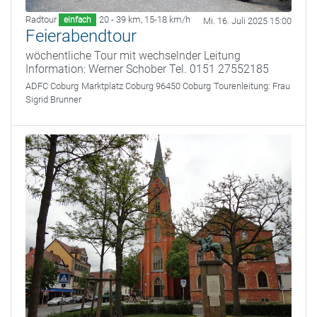
Radtour
20 - 39 km
,
15-18 km/h
einfach
Mi. 16. Juli 2025 15:00
Feierabendtour
wöchentliche Tour mit wechselnder Leitung
Information: Werner Schober Tel. 0151 27552185
ADFC Coburg
Marktplatz Coburg 96450 Coburg
Tourenleitung:
Frau
Sigrid Brunner