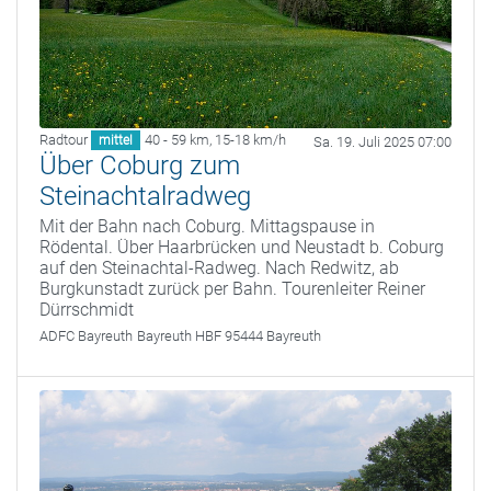
Radtour
40 - 59 km
,
15-18 km/h
mittel
Sa. 19. Juli 2025 07:00
Über Coburg zum
Steinachtalradweg
Mit der Bahn nach Coburg. Mittagspause in
Rödental. Über Haarbrücken und Neustadt b. Coburg
auf den Steinachtal-Radweg. Nach Redwitz, ab
Burgkunstadt zurück per Bahn. Tourenleiter Reiner
Dürrschmidt
ADFC Bayreuth
Bayreuth HBF 95444 Bayreuth