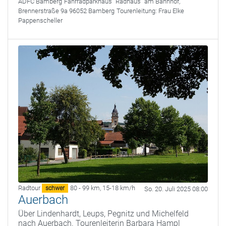
ADFC Bamberg
Fahrradparkhaus "Radhaus" am Bahnhof,
Brennerstraße 9a 96052 Bamberg
Tourenleitung:
Frau Elke
Pappenscheller
Radtour
80 - 99 km
,
15-18 km/h
schwer
So. 20. Juli 2025 08:00
Auerbach
Über Lindenhardt, Leups, Pegnitz und Michelfeld
nach Auerbach. Tourenleiterin Barbara Hampl