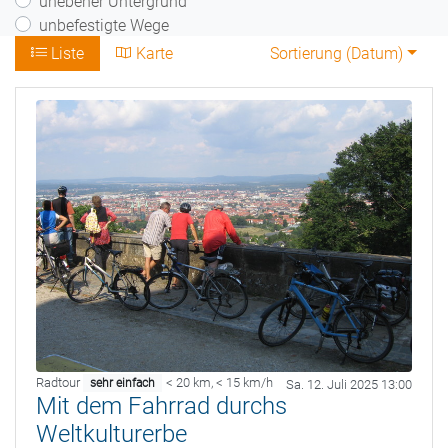
unebener Untergrund
unbefestigte Wege
Liste
Karte
Sortierung (
Datum
)
Radtour
< 20 km
,
< 15 km/h
sehr einfach
Sa. 12. Juli 2025 13:00
Mit dem Fahrrad durchs
Weltkulturerbe