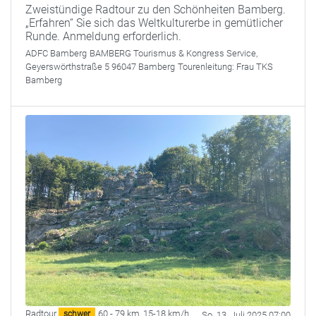
Zweistündige Radtour zu den Schönheiten Bamberg.
„Erfahren“ Sie sich das Weltkulturerbe in gemütlicher
Runde. Anmeldung erforderlich.
ADFC Bamberg
BAMBERG Tourismus & Kongress Service,
Geyerswörthstraße 5 96047 Bamberg
Tourenleitung:
Frau TKS
Bamberg
Radtour
60 - 79 km
,
15-18 km/h
schwer
So. 13. Juli 2025 07:00