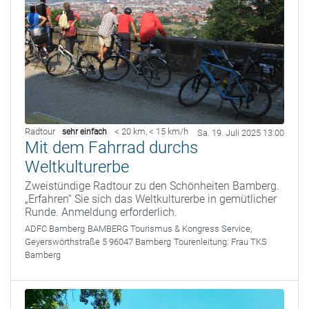
Radtour
< 20 km
,
< 15 km/h
sehr einfach
Sa. 19. Juli 2025 13:00
Mit dem Fahrrad durchs
Weltkulturerbe
Zweistündige Radtour zu den Schönheiten Bamberg.
„Erfahren“ Sie sich das Weltkulturerbe in gemütlicher
Runde. Anmeldung erforderlich.
ADFC Bamberg
BAMBERG Tourismus & Kongress Service,
Geyerswörthstraße 5 96047 Bamberg
Tourenleitung:
Frau TKS
Bamberg