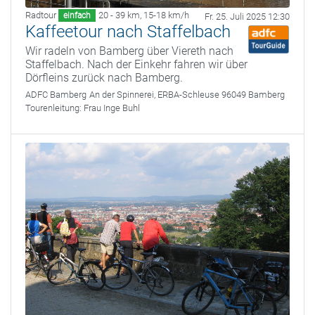
Radtour
20 - 39 km
,
15-18 km/h
einfach
Fr. 25. Juli 2025 12:30
Kaffeetour nach Staffelbach
Wir radeln von Bamberg über Viereth nach
Staffelbach. Nach der Einkehr fahren wir über
Dörfleins zurück nach Bamberg.
ADFC Bamberg
An der Spinnerei, ERBA-Schleuse 96049 Bamberg
Tourenleitung:
Frau Inge Buhl