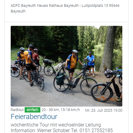
ADFC Bayreuth
Neues Rathaus Bayreuth - Luitpoldplatz 13 95444
Bayreuth
Radtour
20 - 39 km
,
15-18 km/h
einfach
Mi. 23. Juli 2025 15:00
Feierabendtour
wöchentliche Tour mit wechselnder Leitung
Information: Werner Schober Tel. 0151 27552185