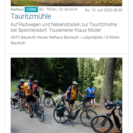
Radtour
60 - 79 km
,
15-18 km/h
mittel
So. 13. Juli 2025 08:30
Tauritzmühle
Auf Radwegen und Nebenstraßen zur Tauritzmühle
bei Speichersdorf. Tourenleiter Klaus Müller
ADFC Bayreuth
Neues Rathaus Bayreuth - Luitpoldplatz 13 95444
Bayreuth