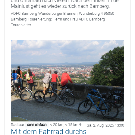
und Unterhaid nach Viereth. Nach der Einkehr in der
Mainlust geht es wieder zurück nach Bamberg.
ADFC Bamberg
Wunderburger Brunnen, Wunderburg 4 96050
Bamberg
Tourenleitung:
Herrn und Frau ADFC Bamberg
Tourenleiter
Radtour
< 20 km
,
< 15 km/h
sehr einfach
Sa. 2. Aug. 2025 13:00
Mit dem Fahrrad durchs