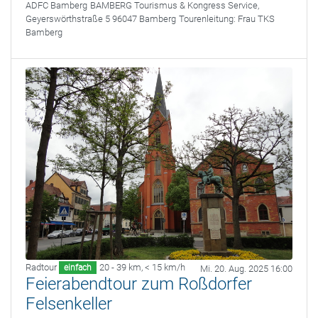
ADFC Bamberg
BAMBERG Tourismus & Kongress Service,
Geyerswörthstraße 5 96047 Bamberg
Tourenleitung:
Frau TKS
Bamberg
Radtour
20 - 39 km
,
< 15 km/h
einfach
Mi. 20. Aug. 2025 16:00
Feierabendtour zum Roßdorfer
Felsenkeller