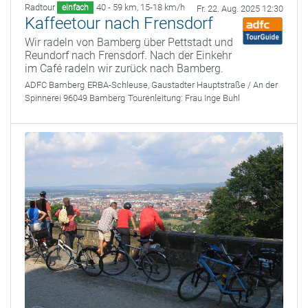
Radtour
40 - 59 km
,
15-18 km/h
einfach
Fr. 22. Aug. 2025 12:30
Kaffeetour nach Frensdorf
Wir radeln von Bamberg über Pettstadt und
Reundorf nach Frensdorf. Nach der Einkehr
im Café radeln wir zurück nach Bamberg.
ADFC Bamberg
ERBA-Schleuse, Gaustadter Hauptstraße / An der
Spinnerei 96049 Bamberg
Tourenleitung:
Frau Inge Buhl