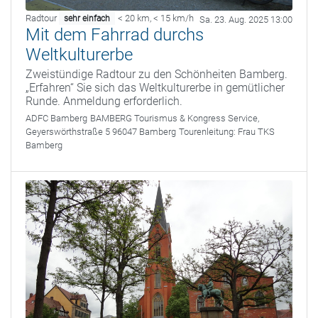
Radtour
< 20 km
,
< 15 km/h
sehr einfach
Sa. 23. Aug. 2025 13:00
Mit dem Fahrrad durchs
Weltkulturerbe
Zweistündige Radtour zu den Schönheiten Bamberg.
„Erfahren“ Sie sich das Weltkulturerbe in gemütlicher
Runde. Anmeldung erforderlich.
ADFC Bamberg
BAMBERG Tourismus & Kongress Service,
Geyerswörthstraße 5 96047 Bamberg
Tourenleitung:
Frau TKS
Bamberg