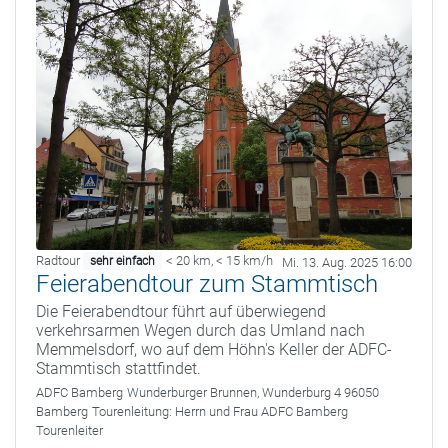
Radtour
< 20 km
,
< 15 km/h
sehr einfach
Mi. 13. Aug. 2025 16:00
Feierabendtour zum Stammtisch
Die Feierabendtour führt auf überwiegend
verkehrsarmen Wegen durch das Umland nach
Memmelsdorf, wo auf dem Höhn's Keller der ADFC-
Stammtisch stattfindet.
ADFC Bamberg
Wunderburger Brunnen, Wunderburg 4 96050
Bamberg
Tourenleitung:
Herrn und Frau ADFC Bamberg
Tourenleiter