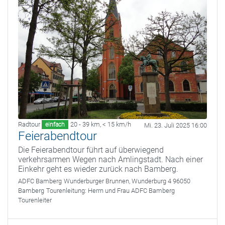
Radtour
20 - 39 km
,
< 15 km/h
einfach
Mi. 23. Juli 2025 16:00
Feierabendtour
Die Feierabendtour führt auf überwiegend
verkehrsarmen Wegen nach Amlingstadt. Nach einer
Einkehr geht es wieder zurück nach Bamberg.
ADFC Bamberg
Wunderburger Brunnen, Wunderburg 4 96050
Bamberg
Tourenleitung:
Herrn und Frau ADFC Bamberg
Tourenleiter