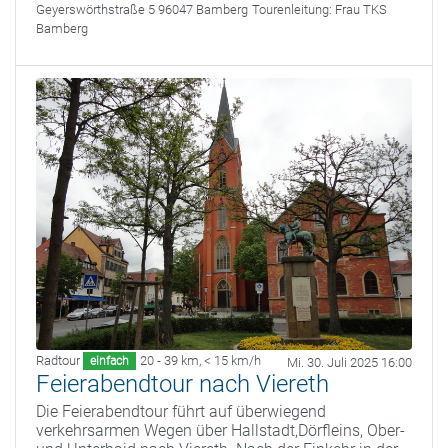
Geyerswörthstraße 5 96047 Bamberg
Tourenleitung:
Frau TKS
Bamberg
Radtour
20 - 39 km
,
< 15 km/h
einfach
Mi. 30. Juli 2025 16:00
Feierabendtour nach Viereth
Die Feierabendtour führt auf überwiegend
verkehrsarmen Wegen über Hallstadt,Dörfleins, Ober-