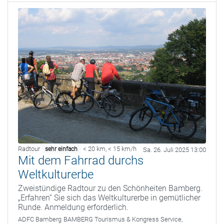
Radtour
< 20 km
,
< 15 km/h
sehr einfach
Sa. 26. Juli 2025 13:00
Mit dem Fahrrad durchs
Weltkulturerbe
Zweistündige Radtour zu den Schönheiten Bamberg.
„Erfahren“ Sie sich das Weltkulturerbe in gemütlicher
Runde. Anmeldung erforderlich.
ADFC Bamberg
BAMBERG Tourismus & Kongress Service,