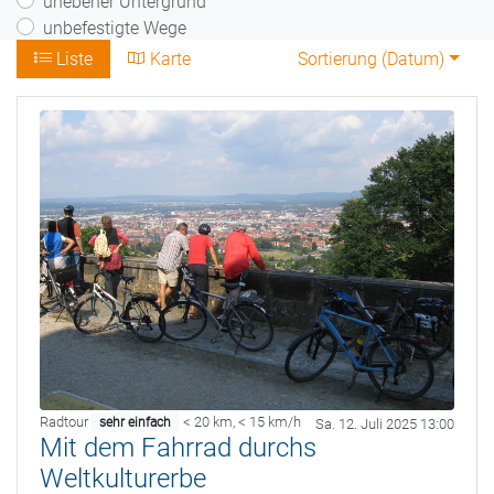
unebener Untergrund
unbefestigte Wege
Liste
Karte
Sortierung (
Datum
)
Radtour
< 20 km
,
< 15 km/h
sehr einfach
Sa. 12. Juli 2025 13:00
Mit dem Fahrrad durchs
Weltkulturerbe