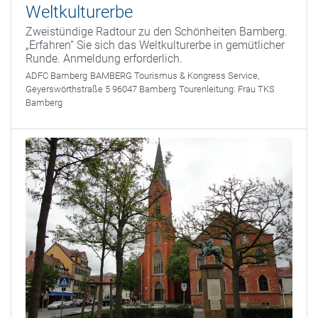
Weltkulturerbe
Zweistündige Radtour zu den Schönheiten Bamberg.
„Erfahren“ Sie sich das Weltkulturerbe in gemütlicher
Runde. Anmeldung erforderlich.
ADFC Bamberg
BAMBERG Tourismus & Kongress Service,
Geyerswörthstraße 5 96047 Bamberg
Tourenleitung:
Frau TKS
Bamberg