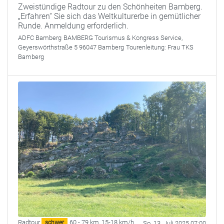
Zweistündige Radtour zu den Schönheiten Bamberg.
„Erfahren“ Sie sich das Weltkulturerbe in gemütlicher
Runde. Anmeldung erforderlich.
ADFC Bamberg
BAMBERG Tourismus & Kongress Service,
Geyerswörthstraße 5 96047 Bamberg
Tourenleitung:
Frau TKS
Bamberg
Radtour
60 - 79 km
,
15-18 km/h
schwer
So. 13. Juli 2025 07:00