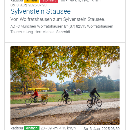
Radtour
100 - 149 km
,
19-21 km/h
schwer
storniert
So. 3. Aug. 2025 07:20
Sylvenstein Stausee
Von Wolfratshausen zum Sylvenstein Stausee.
ADFC München
Wolfratshausen Bf (S7) 82515 Wolfratshausen
Tourenleitung:
Herr Michael Schmidt
Radtour
20 - 39 km
,
< 15 km/h
einfach
So. 3. Aug. 2025 08:30