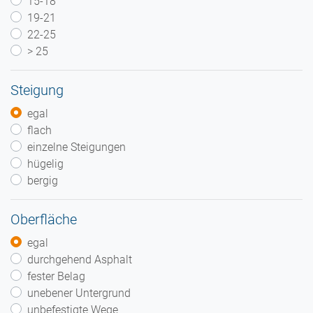
15-18
19-21
22-25
> 25
Steigung
egal
flach
einzelne Steigungen
hügelig
bergig
Oberfläche
egal
durchgehend Asphalt
fester Belag
unebener Untergrund
unbefestigte Wege