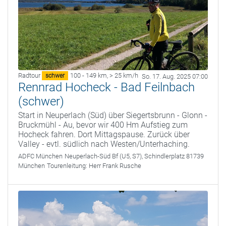
Radtour
100 - 149 km
,
> 25 km/h
schwer
So. 17. Aug. 2025 07:00
Rennrad Hocheck - Bad Feilnbach
(schwer)
Start in Neuperlach (Süd) über Siegertsbrunn - Glonn -
Bruckmühl - Au, bevor wir 400 Hm Aufstieg zum
Hocheck fahren. Dort Mittagspause. Zurück über
Valley - evtl. südlich nach Westen/Unterhaching.
ADFC München
Neuperlach-Süd Bf (U5, S7), Schindlerplatz 81739
München
Tourenleitung:
Herr Frank Rusche