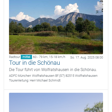
Radtour
60 - 79 km
,
15-18 km/h
mittel
So. 17. Aug. 2025 08:00
Tour in die Schönau
Die Tour führt von Wolfratshausen in die Schönau.
ADFC München
Wolfratshausen Bf (S7) 82515 Wolfratshausen
Tourenleitung:
Herr Michael Schmidt