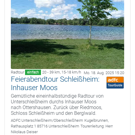
Radtour
20 - 39 km
,
15-18 km/h
einfach
Mo. 18. Aug. 2025 15:20
Feierabendtour Schleißheim:
Inhauser Moos
Gemütliche eineinhalbstündige Radtour von
Unterschleißheim durchs Inhauser Moos
nach Ottershausen. Zurück über Riedmoos,
Schloss Schleißheim und den Berglwald.
ADFC Unterschleißheim/Oberschleißheim
Kugelbrunnen,
Rathausplatz 1 85716 Unterschleißheim
Tourenleitung:
Herr
Nikolaus Deiser