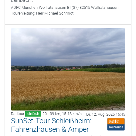
Lainbach“.
ADFC München
Wolfratshausen Bf (S7) 82515 Wolfratshausen
Tourenleitung:
Herr Michael Schmidt
Radtour
20 - 39 km
,
15-18 km/h
einfach
Di. 12. Aug. 2025 16:45
SunSet-Tour Schleißheim:
Fahrenzhausen & Amper