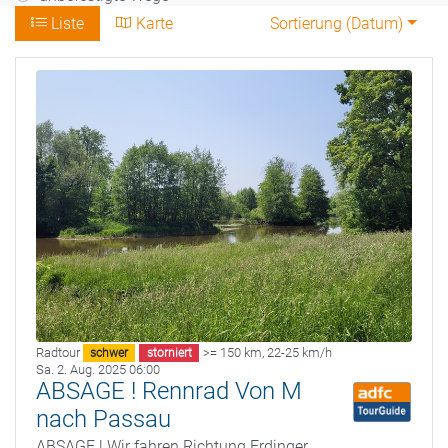
Liste
Karte
Sortierung (
Datum
)
Radtour
>= 150 km
,
22-25 km/h
schwer
storniert
Sa. 2. Aug. 2025 06:00
ABSAGE ! Rennrad Von M
nach Passau
ABSAGE ! Wir fahren Richtung Erdinger