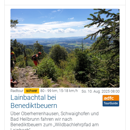
Radtour
80 - 99 km
,
15-18 km/h
schwer
So. 10. Aug. 2025 08:00
Lainbachtal bei
Benediktbeuern
Über Oberherrenhausen, Schwaighofen und
Bad Heilbrunn fahren wir nach
Benediktbeuern zum „Wildbachlehrpfad am