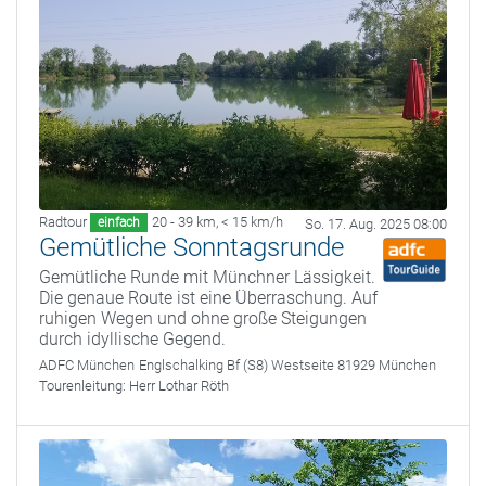
Radtour
20 - 39 km
,
< 15 km/h
einfach
So. 17. Aug. 2025 08:00
Gemütliche Sonntagsrunde
Gemütliche Runde mit Münchner Lässigkeit.
Die genaue Route ist eine Überraschung. Auf
ruhigen Wegen und ohne große Steigungen
durch idyllische Gegend.
ADFC München
Englschalking Bf (S8) Westseite 81929 München
Tourenleitung:
Herr Lothar Röth