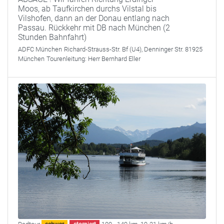
Moos, ab Taufkirchen durchs Vilstal bis
Vilshofen, dann an der Donau entlang nach
Passau. Rückkehr mit DB nach München (2
Stunden Bahnfahrt)
ADFC München
Richard-Strauss-Str. Bf (U4), Denninger Str. 81925
München
Tourenleitung:
Herr Bernhard Eller