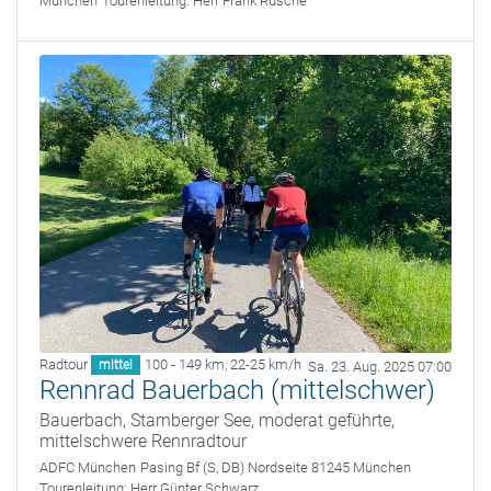
München
Tourenleitung:
Herr Frank Rusche
Radtour
100 - 149 km
,
22-25 km/h
mittel
Sa. 23. Aug. 2025 07:00
Rennrad Bauerbach (mittelschwer)
Bauerbach, Starnberger See, moderat geführte,
mittelschwere Rennradtour
ADFC München
Pasing Bf (S, DB) Nordseite 81245 München
Tourenleitung:
Herr Günter Schwarz