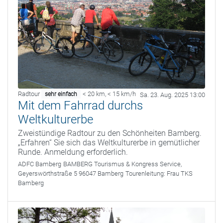
Radtour
< 20 km
,
< 15 km/h
sehr einfach
Sa. 23. Aug. 2025 13:00
Mit dem Fahrrad durchs
Weltkulturerbe
Zweistündige Radtour zu den Schönheiten Bamberg.
„Erfahren“ Sie sich das Weltkulturerbe in gemütlicher
Runde. Anmeldung erforderlich.
ADFC Bamberg
BAMBERG Tourismus & Kongress Service,
Geyerswörthstraße 5 96047 Bamberg
Tourenleitung:
Frau TKS
Bamberg