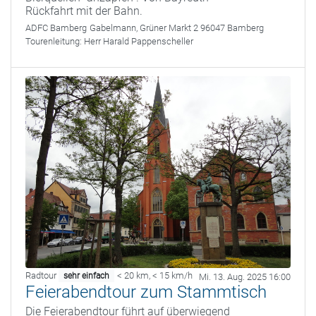
Rückfahrt mit der Bahn.
ADFC Bamberg
Gabelmann, Grüner Markt 2 96047 Bamberg
Tourenleitung:
Herr Harald Pappenscheller
Radtour
< 20 km
,
< 15 km/h
sehr einfach
Mi. 13. Aug. 2025 16:00
Feierabendtour zum Stammtisch
Die Feierabendtour führt auf überwiegend