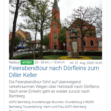
Radtour
20 - 39 km
,
< 15 km/h
einfach
Mi. 27. Aug. 2025 16:00
Feierabendtour nach Dörfleins zum
Diller Keller
Die Feierabendtour führt auf überwiegend
verkehrsarmen Wegen über Hallstadt nach Dörfleins.
Nach einer Einkehr geht es wieder zurück nach
Bamberg.
ADFC Bamberg
Wunderburger Brunnen, Wunderburg 4 96050
Bamberg
Tourenleitung:
Herrn und Frau ADFC Bamberg