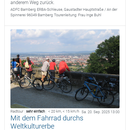
anderem Weg zurück.
ADFC Bamberg
ERBA-Schleuse, Gaustadter Hauptstraße / An der
Spinnerei 96049 Bamberg
Tourenleitung:
Frau Inge Buhl
Radtour
< 20 km
,
< 15 km/h
sehr einfach
Sa. 20. Sep. 2025 13:00
Mit dem Fahrrad durchs
Weltkulturerbe