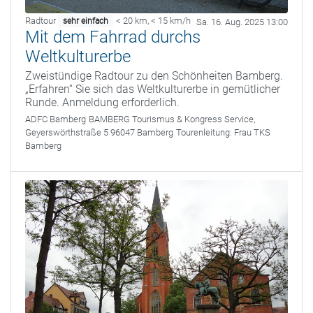
Radtour
< 20 km
,
< 15 km/h
sehr einfach
Sa. 16. Aug. 2025 13:00
Mit dem Fahrrad durchs
Weltkulturerbe
Zweistündige Radtour zu den Schönheiten Bamberg.
„Erfahren“ Sie sich das Weltkulturerbe in gemütlicher
Runde. Anmeldung erforderlich.
ADFC Bamberg
BAMBERG Tourismus & Kongress Service,
Geyerswörthstraße 5 96047 Bamberg
Tourenleitung:
Frau TKS
Bamberg