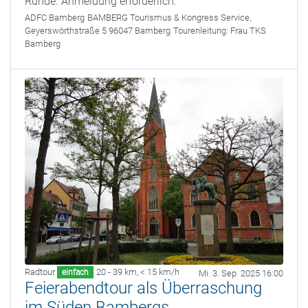
Runde. Anmeldung erforderlich.
ADFC Bamberg
BAMBERG Tourismus & Kongress Service,
Geyerswörthstraße 5 96047 Bamberg
Tourenleitung:
Frau TKS
Bamberg
Radtour
20 - 39 km
,
< 15 km/h
einfach
Mi. 3. Sep. 2025 16:00
Feierabendtour als Überraschung
im Süden Bambergs