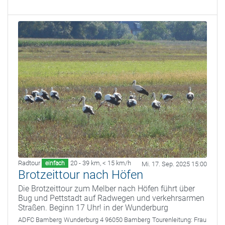
Radtour
20 - 39 km
,
< 15 km/h
einfach
Mi. 17. Sep. 2025 15:00
Brotzeittour nach Höfen
Die Brotzeittour zum Melber nach Höfen führt über
Bug und Pettstadt auf Radwegen und verkehrsarmen
Straßen. Beginn 17 Uhr! in der Wunderburg
ADFC Bamberg
Wunderburg 4 96050 Bamberg
Tourenleitung:
Frau