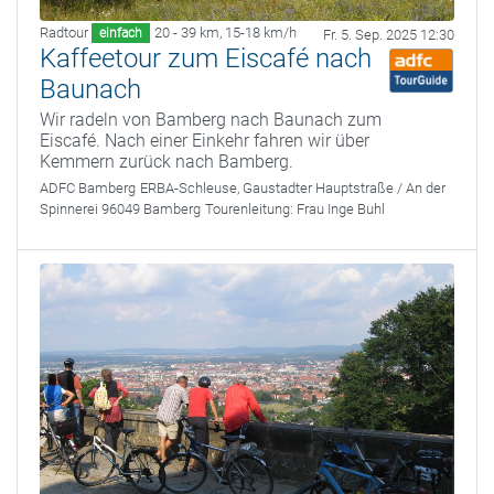
Radtour
20 - 39 km
,
15-18 km/h
einfach
Fr. 5. Sep. 2025 12:30
Kaffeetour zum Eiscafé nach
Baunach
Wir radeln von Bamberg nach Baunach zum
Eiscafé. Nach einer Einkehr fahren wir über
Kemmern zurück nach Bamberg.
ADFC Bamberg
ERBA-Schleuse, Gaustadter Hauptstraße / An der
Spinnerei 96049 Bamberg
Tourenleitung:
Frau Inge Buhl