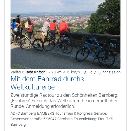
Radtour
< 20 km
,
< 15 km/h
sehr einfach
Sa. 9. Aug. 2025 13:00
Mit dem Fahrrad durchs
Weltkulturerbe
Zweistündige Radtour zu den Schönheiten Bamberg.
„Erfahren“ Sie sich das Weltkulturerbe in gemütlicher
Runde. Anmeldung erforderlich.
ADFC Bamberg
BAMBERG Tourismus & Kongress Service,
Geyerswörthstraße 5 96047 Bamberg
Tourenleitung:
Frau TKS
Bamberg