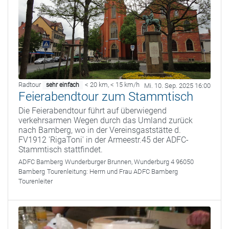
Radtour
< 20 km
,
< 15 km/h
sehr einfach
Mi. 10. Sep. 2025 16:00
Feierabendtour zum Stammtisch
Die Feierabendtour führt auf überwiegend
verkehrsarmen Wegen durch das Umland zurück
nach Bamberg, wo in der Vereinsgaststätte d.
FV1912 'RigaToni' in der Armeestr.45 der ADFC-
Stammtisch stattfindet.
ADFC Bamberg
Wunderburger Brunnen, Wunderburg 4 96050
Bamberg
Tourenleitung:
Herrn und Frau ADFC Bamberg
Tourenleiter