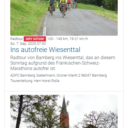
Radtour
100 - 149 km
,
19-21 km/h
sehr schwer
So. 7. Sep. 2025 07:00
Ins autofreie Wiesenttal
Radtour von Bamberg ins Wiesenttal, das an diesem
Sonntag aufgrund des Fränkischen-Schweiz-
Marathons autofrei ist.
ADFC Bamberg
Gabelmann, Grüner Markt 2 96047 Bamberg
Tourenleitung:
Herr Horst Rolla