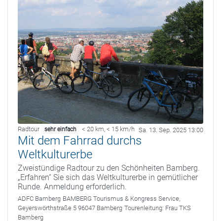
Radtour
< 20 km
,
< 15 km/h
sehr einfach
Sa. 13. Sep. 2025 13:00
Mit dem Fahrrad durchs
Weltkulturerbe
Zweistündige Radtour zu den Schönheiten Bamberg.
„Erfahren“ Sie sich das Weltkulturerbe in gemütlicher
Runde. Anmeldung erforderlich.
ADFC Bamberg
BAMBERG Tourismus & Kongress Service,
Geyerswörthstraße 5 96047 Bamberg
Tourenleitung:
Frau TKS
Bamberg