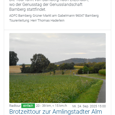
wo der Genusstag der Genusslandschaft
Bamberg stattfindet.
ADFC Bamberg
Grüner Markt am Gabelmann 96047 Bamberg
Tourenleitung:
Herr Thomas Haderlein
Radtour
20 - 39 km
,
< 15 km/h
einfach
Mi. 24. Sep. 2025 15:00
Brotzeittour zur Amlingstadter Alm