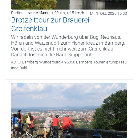
Radtour
< 20 km
,
< 15 km/h
sehr einfach
Mi. 1. Okt. 2025 15:00
Brotzeittour zur Brauerei
Greifenklau
Wir radeln von der Wunderburg über Bug, Neuhaus,
Höfen und Waizendorf zum HohenKreuz in Bamberg.
Von dort ist es nicht mehr weit zum Greifenklau.
Danach löst sich die Radl-Gruppe auf.
ADFC Bamberg
Wunderburg 4 96050 Bamberg
Tourenleitung:
Frau
Inge Buhl