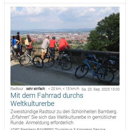
Radtour
< 20 km
,
< 15 km/h
sehr einfach
Sa. 20. Sep. 2025 13:00
Mit dem Fahrrad durchs
Weltkulturerbe
Zweistündige Radtour zu den Schönheiten Bamberg.
„Erfahren“ Sie sich das Weltkulturerbe in gemütlicher
Runde. Anmeldung erforderlich.
ADFC Bamberg
BAMBERG Tourismus & Kongress Service,