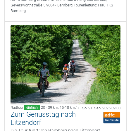
Geyerswörthstraße 5 96047 Bamberg
Tourenleitung:
Frau TKS
Bamberg
Radtour
20 - 39 km
,
15-18 km/h
einfach
So. 21. Sep. 2025 09:00
Zum Genusstag nach
Litzendorf
Die Tour führt von Bamberg nach Litzendorf,