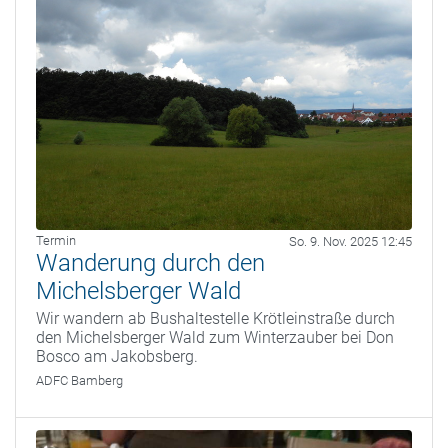
Termin
So. 9. Nov. 2025 12:45
Wanderung durch den
Michelsberger Wald
Wir wandern ab Bushaltestelle Krötleinstraße durch
den Michelsberger Wald zum Winterzauber bei Don
Bosco am Jakobsberg.
ADFC Bamberg