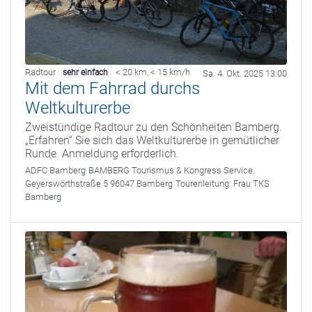
Radtour
< 20 km
,
< 15 km/h
sehr einfach
Sa. 4. Okt. 2025 13:00
Mit dem Fahrrad durchs
Weltkulturerbe
Zweistündige Radtour zu den Schönheiten Bamberg.
„Erfahren“ Sie sich das Weltkulturerbe in gemütlicher
Runde. Anmeldung erforderlich.
ADFC Bamberg
BAMBERG Tourismus & Kongress Service,
Geyerswörthstraße 5 96047 Bamberg
Tourenleitung:
Frau TKS
Bamberg