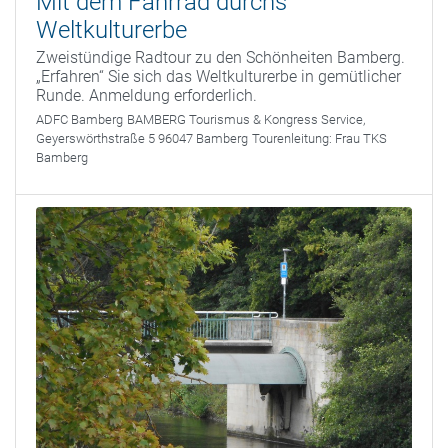
Mit dem Fahrrad durchs
Weltkulturerbe
Zweistündige Radtour zu den Schönheiten Bamberg.
„Erfahren“ Sie sich das Weltkulturerbe in gemütlicher
Runde. Anmeldung erforderlich.
ADFC Bamberg
BAMBERG Tourismus & Kongress Service,
Geyerswörthstraße 5 96047 Bamberg
Tourenleitung:
Frau TKS
Bamberg