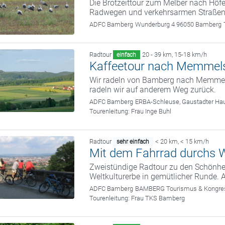
Die Brotzeittour zum Melber nach Höfe
Radwegen und verkehrsarmen Straßen.
ADFC Bamberg
Wunderburg 4 96050 Bamberg
Radtour
20 - 39 km
,
15-18 km/h
einfach
Kaffeetour nach Memmel
Wir radeln von Bamberg nach Memmels
radeln wir auf anderem Weg zurück.
ADFC Bamberg
ERBA-Schleuse, Gaustadter Hau
Tourenleitung:
Frau Inge Buhl
Radtour
< 20 km
,
< 15 km/h
sehr einfach
Mit dem Fahrrad durchs W
Zweistündige Radtour zu den Schönhei
Weltkulturerbe in gemütlicher Runde. 
ADFC Bamberg
BAMBERG Tourismus & Kongress
Tourenleitung:
Frau TKS Bamberg