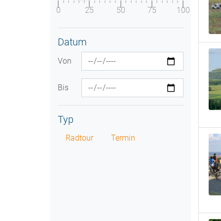
0
25
50
75
100
Datum
Von
Bis
Typ
Radtour
Termin