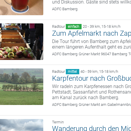
und Diskussion. Gäste sind stets wil
ADFC Bamberg
Radtour
20 - 39 km
,
15-18 km/h
einfach
Zum Apfelmarkt nach Zap
Die Tour führt von Bamberg zum Apfe
einem längeren Aufenthalt geht es zu
ADFC Bamberg
Grüner Markt 96047 Bamberg
T
Radtour
40 - 59 km
,
15-18 km/h
mittel
Karpfentour nach Großbu
Wir radeln zum Karpfenessen nach G
Pettstadt, Sassanfahrt und Rothensand
am Kanal zurück nach Bamberg.
ADFC Bamberg
Grüner Markt am Gabelmannbr
Termin
Wanderung durch den Mic