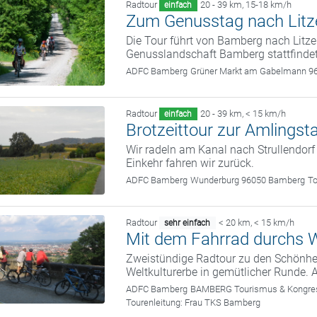
Radtour
20 - 39 km
,
15-18 km/h
einfach
Zum Genusstag nach Litz
Die Tour führt von Bamberg nach Litze
Genusslandschaft Bamberg stattfindet
ADFC Bamberg
Grüner Markt am Gabelmann 9
Radtour
20 - 39 km
,
< 15 km/h
einfach
Brotzeittour zur Amlingst
Wir radeln am Kanal nach Strullendorf
Einkehr fahren wir zurück.
ADFC Bamberg
Wunderburg 96050 Bamberg
To
Radtour
< 20 km
,
< 15 km/h
sehr einfach
Mit dem Fahrrad durchs W
Zweistündige Radtour zu den Schönhei
Weltkulturerbe in gemütlicher Runde. 
ADFC Bamberg
BAMBERG Tourismus & Kongress
Tourenleitung:
Frau TKS Bamberg