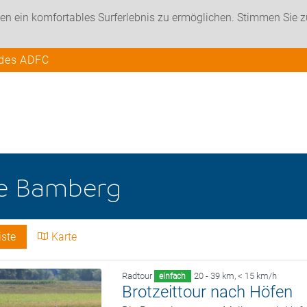
en ein komfortables Surferlebnis zu ermöglichen. Stimmen Sie 
 des ADFC
he
Bamberg
iste
Karte
Radtour
20 - 39 km
,
< 15 km/h
einfach
Brotzeittour nach Höfen