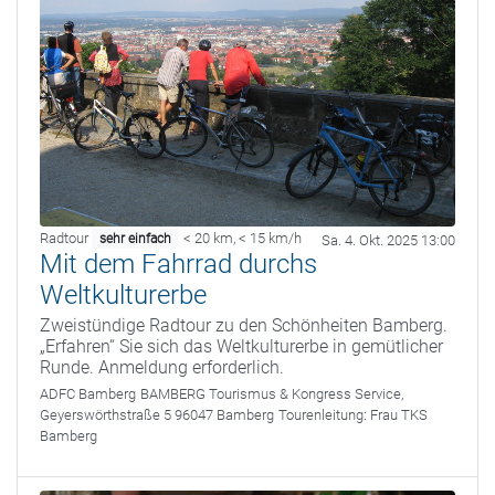
Radtour
< 20 km
,
< 15 km/h
sehr einfach
Sa. 4. Okt. 2025 13:00
Mit dem Fahrrad durchs
Weltkulturerbe
Zweistündige Radtour zu den Schönheiten Bamberg.
„Erfahren“ Sie sich das Weltkulturerbe in gemütlicher
Runde. Anmeldung erforderlich.
ADFC Bamberg
BAMBERG Tourismus & Kongress Service,
Geyerswörthstraße 5 96047 Bamberg
Tourenleitung:
Frau TKS
Bamberg