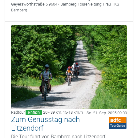
Geyerswörthstraße 5 96047 Bamberg
Tourenleitung:
Frau TKS
Bamberg
Radtour
20 - 39 km
,
15-18 km/h
einfach
So. 21. Sep. 2025 09:00
Zum Genusstag nach
Litzendorf
Die Tour führt von Bamberg nach Litzendorf,