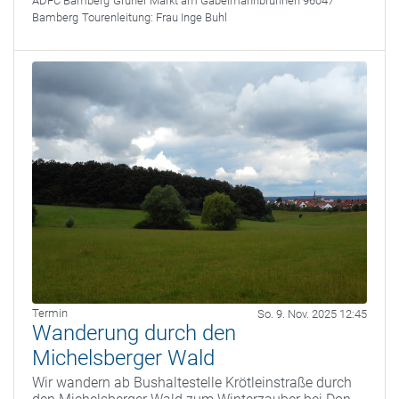
ADFC Bamberg
Grüner Markt am Gabelmannbrunnen 96047
Bamberg
Tourenleitung:
Frau Inge Buhl
Termin
So. 9. Nov. 2025 12:45
Wanderung durch den
Michelsberger Wald
Wir wandern ab Bushaltestelle Krötleinstraße durch