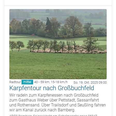
Radtour
40 - 59 km
,
15-18 km/h
mittel
So. 19. Okt. 2025 09:00
Karpfentour nach Großbuchfeld
Wir radeln zum Karpfenessen nach Großbuchfeld
zum Gasthaus Weber über Pettstadt, Sassanfahrt
und Rothensand. Über Trailsdorf und Seußling fahren
wir am Kanal zurück nach Bamberg.