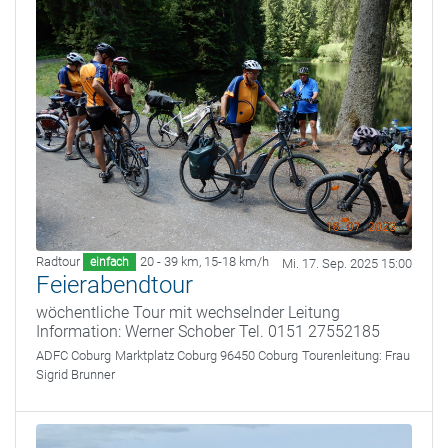
Radtour
20 - 39 km
,
15-18 km/h
einfach
Mi. 17. Sep. 2025 15:00
Feierabendtour
wöchentliche Tour mit wechselnder Leitung
Information: Werner Schober Tel. 0151 27552185
ADFC Coburg
Marktplatz Coburg 96450 Coburg
Tourenleitung:
Frau
Sigrid Brunner