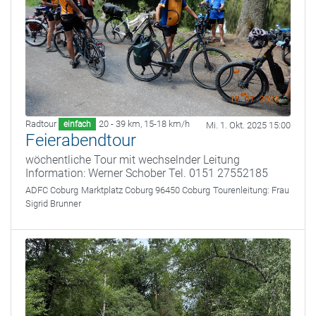
Radtour
20 - 39 km
,
15-18 km/h
einfach
Mi. 1. Okt. 2025 15:00
Feierabendtour
wöchentliche Tour mit wechselnder Leitung
Information: Werner Schober Tel. 0151 27552185
ADFC Coburg
Marktplatz Coburg 96450 Coburg
Tourenleitung:
Frau
Sigrid Brunner