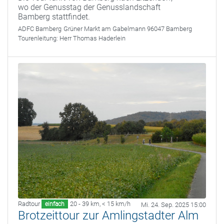
wo der Genusstag der Genusslandschaft
Bamberg stattfindet.
ADFC Bamberg
Grüner Markt am Gabelmann 96047 Bamberg
Tourenleitung:
Herr Thomas Haderlein
Radtour
20 - 39 km
,
< 15 km/h
einfach
Mi. 24. Sep. 2025 15:00
Brotzeittour zur Amlingstadter Alm