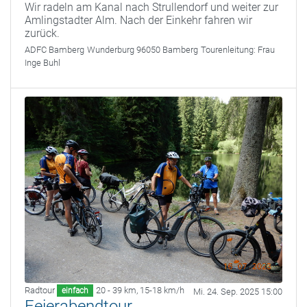
Wir radeln am Kanal nach Strullendorf und weiter zur
Amlingstadter Alm. Nach der Einkehr fahren wir
zurück.
ADFC Bamberg
Wunderburg 96050 Bamberg
Tourenleitung:
Frau
Inge Buhl
Radtour
20 - 39 km
,
15-18 km/h
einfach
Mi. 24. Sep. 2025 15:00
Feierabendtour