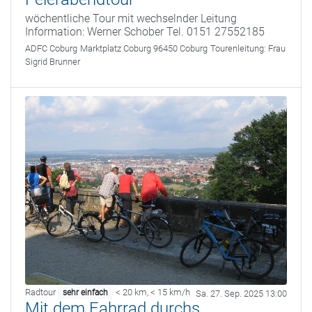
wöchentliche Tour mit wechselnder Leitung
Information: Werner Schober Tel. 0151 27552185
ADFC Coburg
Marktplatz Coburg 96450 Coburg
Tourenleitung:
Frau
Sigrid Brunner
Radtour
< 20 km
,
< 15 km/h
sehr einfach
Sa. 27. Sep. 2025 13:00
Mit dem Fahrrad durchs