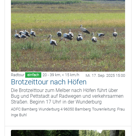
Radtour
20 - 39 km
,
< 15 km/h
einfach
Mi. 17. Sep. 2025 15:00
Brotzeittour nach Höfen
Die Brotzeittour zum Melber nach Höfen führt über
Bug und Pettstadt auf Radwegen und verkehrsarmen
Straßen. Beginn 17 Uhr! in der Wunderburg
ADFC Bamberg
Wunderburg 4 96050 Bamberg
Tourenleitung:
Frau
Inge Buhl