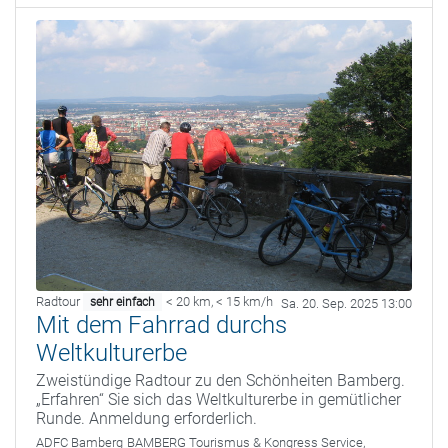
Radtour
< 20 km
,
< 15 km/h
sehr einfach
Sa. 20. Sep. 2025 13:00
Mit dem Fahrrad durchs
Weltkulturerbe
Zweistündige Radtour zu den Schönheiten Bamberg.
„Erfahren“ Sie sich das Weltkulturerbe in gemütlicher
Runde. Anmeldung erforderlich.
ADFC Bamberg
BAMBERG Tourismus & Kongress Service,