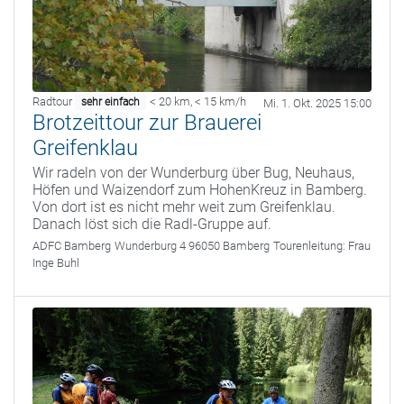
Radtour
< 20 km
,
< 15 km/h
sehr einfach
Mi. 1. Okt. 2025 15:00
Brotzeittour zur Brauerei
Greifenklau
Wir radeln von der Wunderburg über Bug, Neuhaus,
Höfen und Waizendorf zum HohenKreuz in Bamberg.
Von dort ist es nicht mehr weit zum Greifenklau.
Danach löst sich die Radl-Gruppe auf.
ADFC Bamberg
Wunderburg 4 96050 Bamberg
Tourenleitung:
Frau
Inge Buhl