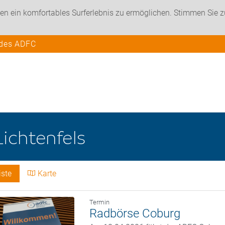
en ein komfortables Surferlebnis zu ermöglichen. Stimmen Sie 
 des ADFC
Lichtenfels
iste
Karte
Termin
Radbörse Coburg