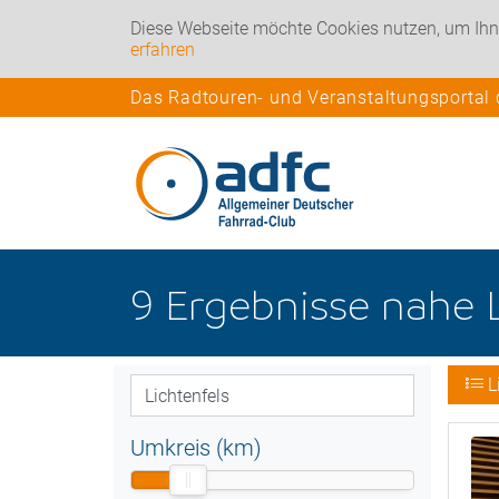
Diese Webseite möchte Cookies nutzen, um Ihn
erfahren
Das Radtouren- und Veranstaltungsportal
9
Ergebnisse nahe
L
Umkreis (km)