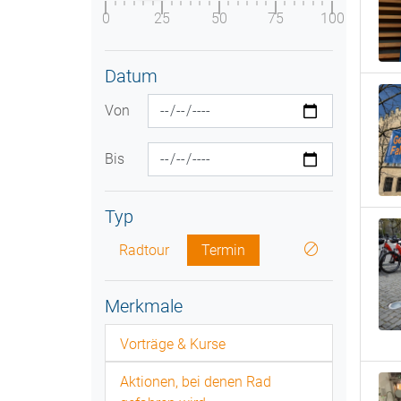
0
25
50
75
100
Datum
Von
Bis
Typ
Radtour
Termin
Merkmale
Vorträge & Kurse
Aktionen, bei denen Rad