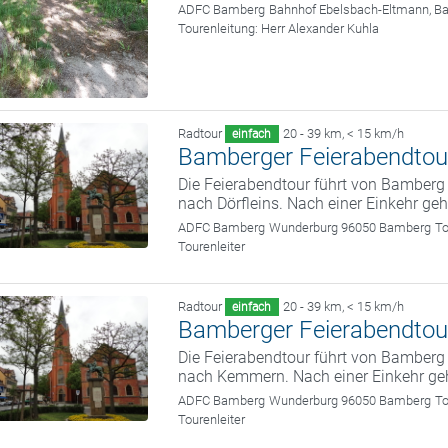
ADFC Bamberg
Bahnhof Ebelsbach-Eltmann, B
Tourenleitung:
Herr Alexander Kuhla
Radtour
20 - 39 km
,
< 15 km/h
einfach
Bamberger Feierabendtou
Die Feierabendtour führt von Bamber
nach Dörfleins. Nach einer Einkehr ge
ADFC Bamberg
Wunderburg 96050 Bamberg
To
Tourenleiter
Radtour
20 - 39 km
,
< 15 km/h
einfach
Bamberger Feierabendtou
Die Feierabendtour führt von Bamber
nach Kemmern. Nach einer Einkehr ge
ADFC Bamberg
Wunderburg 96050 Bamberg
To
Tourenleiter