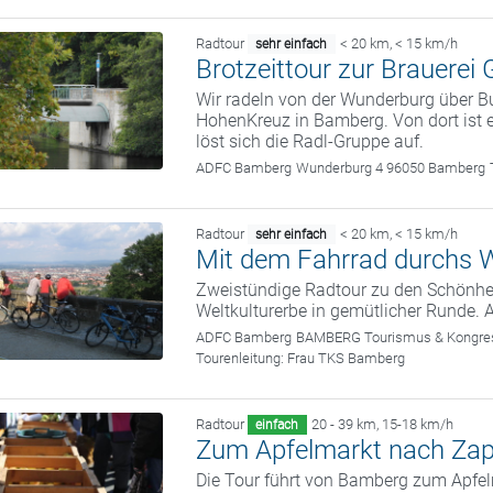
Radtour
< 20 km
,
< 15 km/h
sehr einfach
Brotzeittour zur Brauerei 
Wir radeln von der Wunderburg über 
HohenKreuz in Bamberg. Von dort ist 
löst sich die Radl-Gruppe auf.
ADFC Bamberg
Wunderburg 4 96050 Bamberg
Radtour
< 20 km
,
< 15 km/h
sehr einfach
Mit dem Fahrrad durchs W
Zweistündige Radtour zu den Schönhei
Weltkulturerbe in gemütlicher Runde. 
ADFC Bamberg
BAMBERG Tourismus & Kongress
Tourenleitung:
Frau TKS Bamberg
Radtour
20 - 39 km
,
15-18 km/h
einfach
Zum Apfelmarkt nach Zap
Die Tour führt von Bamberg zum Apfe