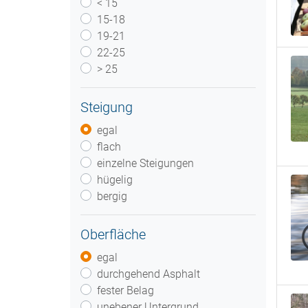
< 15
15-18
19-21
22-25
> 25
Steigung
egal
flach
einzelne Steigungen
hügelig
bergig
Oberfläche
egal
durchgehend Asphalt
fester Belag
unebener Untergrund