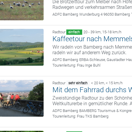
Die Brotzeittour zum Melber nach Höfe
Radwegen und verkehrsarmen Straßen.
ADFC Bamberg
Wunderburg 4 96050 Bamberg
Radtour
20 - 39 km
,
15-18 km/h
einfach
Kaffeetour nach Memmel
Wir radeln von Bamberg nach Memmels
radeln wir auf anderem Weg zurück.
ADFC Bamberg
ERBA-Schleuse, Gaustadter Hau
Tourenleitung:
Frau Inge Buhl
Radtour
< 20 km
,
< 15 km/h
sehr einfach
Mit dem Fahrrad durchs W
Zweistündige Radtour zu den Schönhei
Weltkulturerbe in gemütlicher Runde. 
ADFC Bamberg
BAMBERG Tourismus & Kongress
Tourenleitung:
Frau TKS Bamberg