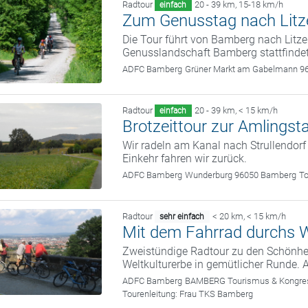
Radtour
20 - 39 km
,
15-18 km/h
einfach
Zum Genusstag nach Litz
Die Tour führt von Bamberg nach Litze
Genusslandschaft Bamberg stattfindet
ADFC Bamberg
Grüner Markt am Gabelmann 9
Radtour
20 - 39 km
,
< 15 km/h
einfach
Brotzeittour zur Amlingst
Wir radeln am Kanal nach Strullendorf
Einkehr fahren wir zurück.
ADFC Bamberg
Wunderburg 96050 Bamberg
To
Radtour
< 20 km
,
< 15 km/h
sehr einfach
Mit dem Fahrrad durchs W
Zweistündige Radtour zu den Schönhei
Weltkulturerbe in gemütlicher Runde. 
ADFC Bamberg
BAMBERG Tourismus & Kongress
Tourenleitung:
Frau TKS Bamberg