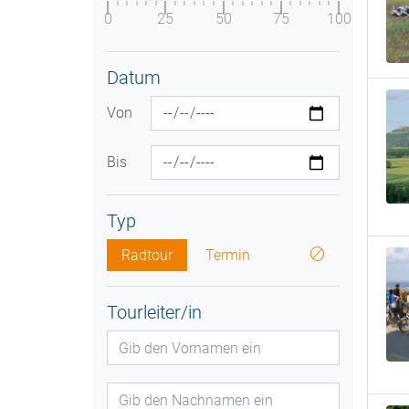
0
25
50
75
100
Datum
Von
Bis
Typ
Radtour
Termin
Tourleiter/in