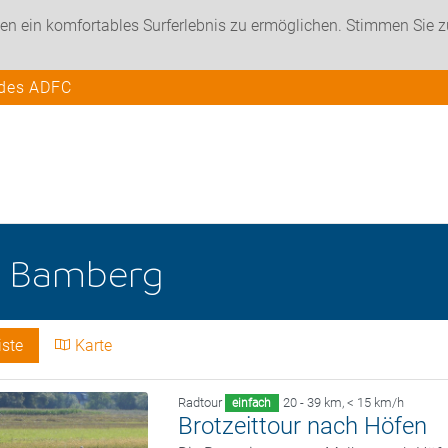
en ein komfortables Surferlebnis zu ermöglichen. Stimmen Sie 
 des ADFC
e
Bamberg
iste
Karte
Radtour
20 - 39 km
,
< 15 km/h
einfach
Brotzeittour nach Höfen