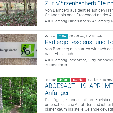
Zur Märzenbecherblüte n
Von Bamberg aus geht es auf den Frän
Gelände bis nach Drosendorf an der A
ADFC Bamberg
Grüner Markt 96047 Bamberg
T
Radtour
60 - 79 km
,
15-18 km/h
mittel
Radlergottesdienst und T
Von Bamberg aus starten wir nach dem
nach Ebelsbach.
ADFC Bamberg
Erlöserkirche, Kunigundendam
Pappenscheller
Radtour
< 20 km
,
< 15 km/
einfach
storniert
ABGESAGT - 19. APR ! MTB 
Anfänger
Die hügelige Landschaft am Ebelsberg
unterschiedliche Abfahrten und ist fü
bisher kaum ins steile Gelände gewag