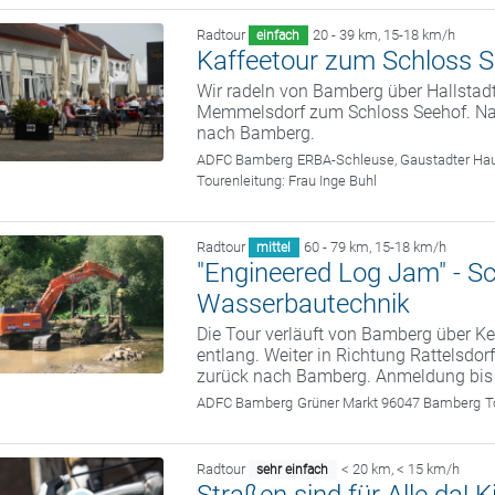
Radtour
20 - 39 km
,
15-18 km/h
einfach
Kaffeetour zum Schloss 
Wir radeln von Bamberg über Hallstad
Memmelsdorf zum Schloss Seehof. Nach
nach Bamberg.
ADFC Bamberg
ERBA-Schleuse, Gaustadter Hau
Tourenleitung:
Frau Inge Buhl
Radtour
60 - 79 km
,
15-18 km/h
mittel
"Engineered Log Jam" - S
Wasserbautechnik
Die Tour verläuft von Bamberg über
entlang. Weiter in Richtung Rattelsdor
zurück nach Bamberg. Anmeldung bis
ADFC Bamberg
Grüner Markt 96047 Bamberg
T
Radtour
< 20 km
,
< 15 km/h
sehr einfach
Straßen sind für Alle da!