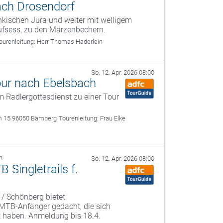
ach Drosendorf
kischen Jura und weiter mit welligem
ufsess, zu den Märzenbechern.
ourenleitung:
Herr Thomas Haderlein
So. 12. Apr. 2026 08:00
our nach Ebelsbach
 Radlergottesdienst zu einer Tour
m 15 96050 Bamberg
Tourenleitung:
Frau Elke
h
So. 12. Apr. 2026 08:00
Singletrails f.
 / Schönberg bietet
r MTB-Anfänger gedacht, die sich
t haben. Anmeldung bis 18.4.