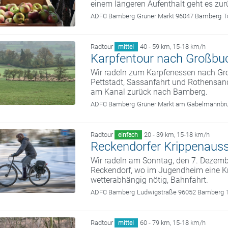
einem längeren Aufenthalt geht es zu
ADFC Bamberg
Grüner Markt 96047 Bamberg
T
Radtour
40 - 59 km
,
15-18 km/h
mittel
Karpfentour nach Großbu
Wir radeln zum Karpfenessen nach G
Pettstadt, Sassanfahrt und Rothensand
am Kanal zurück nach Bamberg.
ADFC Bamberg
Grüner Markt am Gabelmannbr
Radtour
20 - 39 km
,
15-18 km/h
einfach
Reckendorfer Krippenauss
Wir radeln am Sonntag, den 7. Deze
Reckendorf, wo im Jugendheim eine Kr
wetterabhängig nötig, Bahnfahrt.
ADFC Bamberg
Ludwigstraße 96052 Bamberg
Radtour
60 - 79 km
,
15-18 km/h
mittel