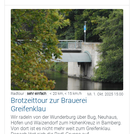
Radtour
< 20 km
,
< 15 km/h
sehr einfach
Mi. 1. Okt. 2025 15:00
Brotzeittour zur Brauerei
Greifenklau
Wir radeln von der Wunderburg über Bug, Neuhaus,
Höfen und Waizendorf zum HohenKreuz in Bamberg.
Von dort ist es nicht mehr weit zum Greifenklau.