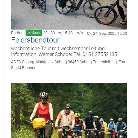
Radtour
20 - 39 km
,
15-18 km/h
einfach
Mi. 24. Sep. 2025 15:00
Feierabendtour
wöchentliche Tour mit wechselnder Leitung
Information: Werner Schober Tel. 0151 27552185
ADFC Coburg
Marktplatz Coburg 96450 Coburg
Tourenleitung:
Frau
Sigrid Brunner