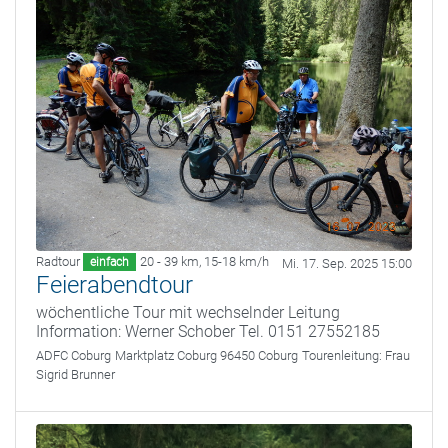
Radtour
20 - 39 km
,
15-18 km/h
einfach
Mi. 17. Sep. 2025 15:00
Feierabendtour
wöchentliche Tour mit wechselnder Leitung
Information: Werner Schober Tel. 0151 27552185
ADFC Coburg
Marktplatz Coburg 96450 Coburg
Tourenleitung:
Frau
Sigrid Brunner