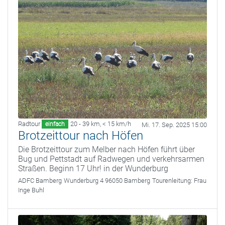
Radtour
20 - 39 km
,
< 15 km/h
einfach
Mi. 17. Sep. 2025 15:00
Brotzeittour nach Höfen
Die Brotzeittour zum Melber nach Höfen führt über
Bug und Pettstadt auf Radwegen und verkehrsarmen
Straßen. Beginn 17 Uhr! in der Wunderburg
ADFC Bamberg
Wunderburg 4 96050 Bamberg
Tourenleitung:
Frau
Inge Buhl