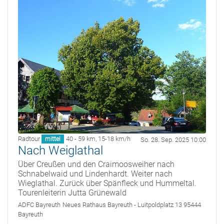
Radtour
40 - 59 km
,
15-18 km/h
mittel
So. 28. Sep. 2025 10:00
Nach Weiglathal
Über Creußen und den Craimoosweiher nach
Schnabelwaid und Lindenhardt. Weiter nach
Wieglathal. Zurück über Spänfleck und Hummeltal.
Tourenleiterin Jutta Grünewald
ADFC Bayreuth
Neues Rathaus Bayreuth - Luitpoldplatz 13 95444
Bayreuth