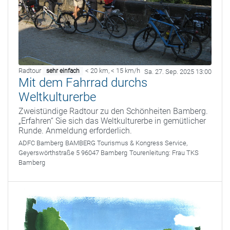
Radtour
< 20 km
,
< 15 km/h
sehr einfach
Sa. 27. Sep. 2025 13:00
Mit dem Fahrrad durchs
Weltkulturerbe
Zweistündige Radtour zu den Schönheiten Bamberg.
„Erfahren“ Sie sich das Weltkulturerbe in gemütlicher
Runde. Anmeldung erforderlich.
ADFC Bamberg
BAMBERG Tourismus & Kongress Service,
Geyerswörthstraße 5 96047 Bamberg
Tourenleitung:
Frau TKS
Bamberg