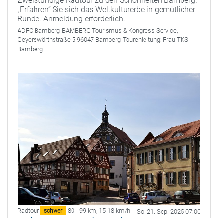
Zweistündige Radtour zu den Schönheiten Bamberg.
„Erfahren“ Sie sich das Weltkulturerbe in gemütlicher
Runde. Anmeldung erforderlich.
ADFC Bamberg
BAMBERG Tourismus & Kongress Service,
Geyerswörthstraße 5 96047 Bamberg
Tourenleitung:
Frau TKS
Bamberg
Radtour
80 - 99 km
,
15-18 km/h
schwer
So. 21. Sep. 2025 07:00