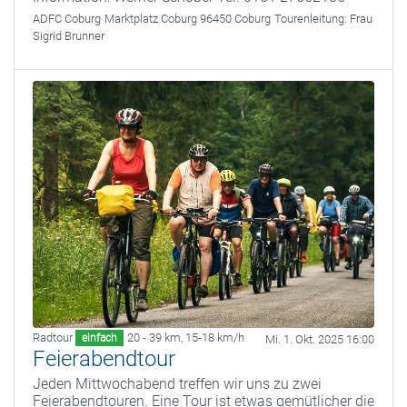
ADFC Coburg
Marktplatz Coburg 96450 Coburg
Tourenleitung:
Frau
Sigrid Brunner
Radtour
20 - 39 km
,
15-18 km/h
einfach
Mi. 1. Okt. 2025 16:00
Feierabendtour
Jeden Mittwochabend treffen wir uns zu zwei
Feierabendtouren. Eine Tour ist etwas gemütlicher die