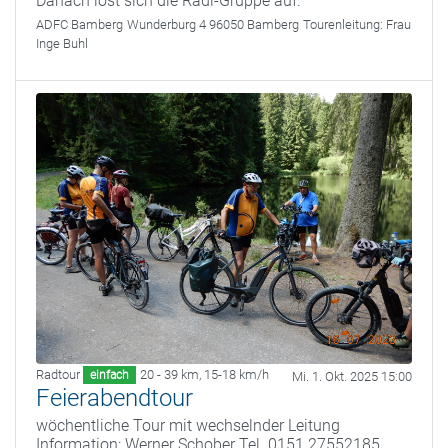
Danach löst sich die Radl-Gruppe auf.
ADFC Bamberg
Wunderburg 4 96050 Bamberg
Tourenleitung:
Frau
Inge Buhl
Radtour
20 - 39 km
,
15-18 km/h
einfach
Mi. 1. Okt. 2025 15:00
Feierabendtour
wöchentliche Tour mit wechselnder Leitung
Information: Werner Schober Tel. 0151 27552185