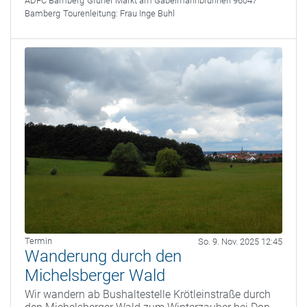
ADFC Bamberg
Grüner Markt am Gabelmannbrunnen 96047
Bamberg
Tourenleitung:
Frau Inge Buhl
Termin
So. 9. Nov. 2025 12:45
Wanderung durch den
Michelsberger Wald
Wir wandern ab Bushaltestelle Krötleinstraße durch