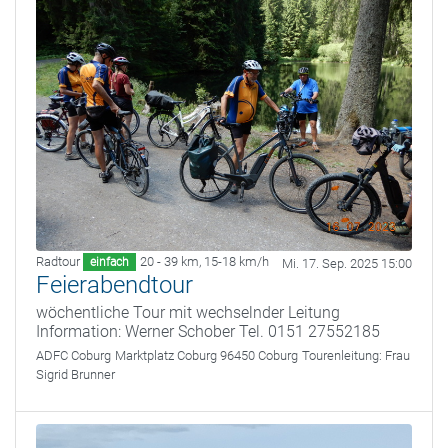
Radtour
20 - 39 km
,
15-18 km/h
einfach
Mi. 17. Sep. 2025 15:00
Feierabendtour
wöchentliche Tour mit wechselnder Leitung
Information: Werner Schober Tel. 0151 27552185
ADFC Coburg
Marktplatz Coburg 96450 Coburg
Tourenleitung:
Frau
Sigrid Brunner