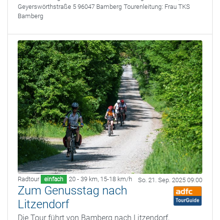
Geyerswörthstraße 5 96047 Bamberg
Tourenleitung:
Frau TKS
Bamberg
Radtour
20 - 39 km
,
15-18 km/h
einfach
So. 21. Sep. 2025 09:00
Zum Genusstag nach
Litzendorf
Die Tour führt von Bamberg nach Litzendorf,