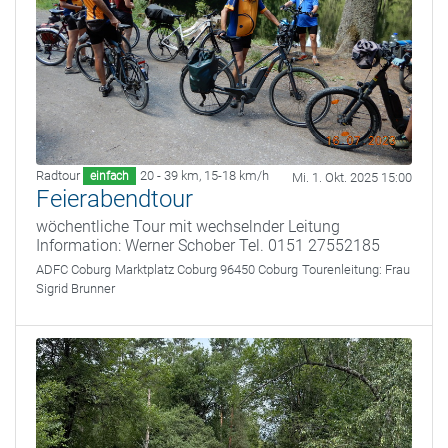
Radtour
20 - 39 km
,
15-18 km/h
einfach
Mi. 1. Okt. 2025 15:00
Feierabendtour
wöchentliche Tour mit wechselnder Leitung
Information: Werner Schober Tel. 0151 27552185
ADFC Coburg
Marktplatz Coburg 96450 Coburg
Tourenleitung:
Frau
Sigrid Brunner