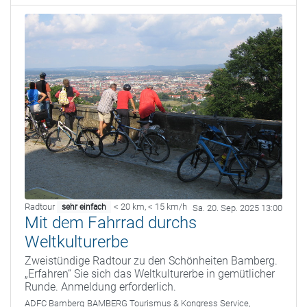
Radtour
< 20 km
,
< 15 km/h
sehr einfach
Sa. 20. Sep. 2025 13:00
Mit dem Fahrrad durchs
Weltkulturerbe
Zweistündige Radtour zu den Schönheiten Bamberg.
„Erfahren“ Sie sich das Weltkulturerbe in gemütlicher
Runde. Anmeldung erforderlich.
ADFC Bamberg
BAMBERG Tourismus & Kongress Service,