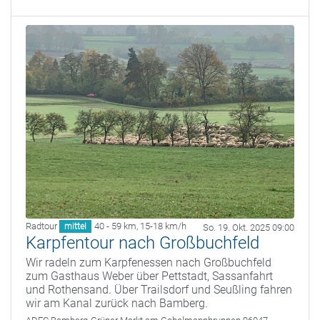
Radtour
40 - 59 km
,
15-18 km/h
mittel
So. 19. Okt. 2025 09:00
Karpfentour nach Großbuchfeld
Wir radeln zum Karpfenessen nach Großbuchfeld
zum Gasthaus Weber über Pettstadt, Sassanfahrt
und Rothensand. Über Trailsdorf und Seußling fahren
wir am Kanal zurück nach Bamberg.