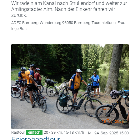
Wir radeln am Kanal nach Strullendorf und weiter zur
Amlingstadter Alm. Nach der Einkehr fahren wir
zurück.
ADFC Bamberg
Wunderburg 96050 Bamberg
Tourenleitung:
Frau
Inge Buhl
Radtour
20 - 39 km
,
15-18 km/h
einfach
Mi. 24. Sep. 2025 15:00
Feierabendtour