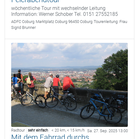
wöchentliche Tour mit wechselnder Leitung
Information: Werner Schober Tel. 0151 27552185
ADFC Coburg
Marktplatz Coburg 96450 Coburg
Tourenleitung:
Frau
Sigrid Brunner
Radtour
< 20 km
,
< 15 km/h
sehr einfach
Sa. 27. Sep. 2025 13:00
Mit dem Fahrrad durchs