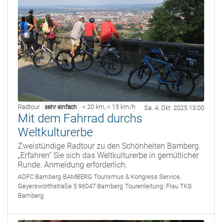
Radtour
< 20 km
,
< 15 km/h
sehr einfach
Sa. 4. Okt. 2025 13:00
Mit dem Fahrrad durchs
Weltkulturerbe
Zweistündige Radtour zu den Schönheiten Bamberg.
„Erfahren“ Sie sich das Weltkulturerbe in gemütlicher
Runde. Anmeldung erforderlich.
ADFC Bamberg
BAMBERG Tourismus & Kongress Service,
Geyerswörthstraße 5 96047 Bamberg
Tourenleitung:
Frau TKS
Bamberg