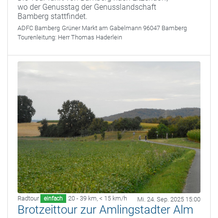
wo der Genusstag der Genusslandschaft
Bamberg stattfindet.
ADFC Bamberg
Grüner Markt am Gabelmann 96047 Bamberg
Tourenleitung:
Herr Thomas Haderlein
Radtour
20 - 39 km
,
< 15 km/h
einfach
Mi. 24. Sep. 2025 15:00
Brotzeittour zur Amlingstadter Alm