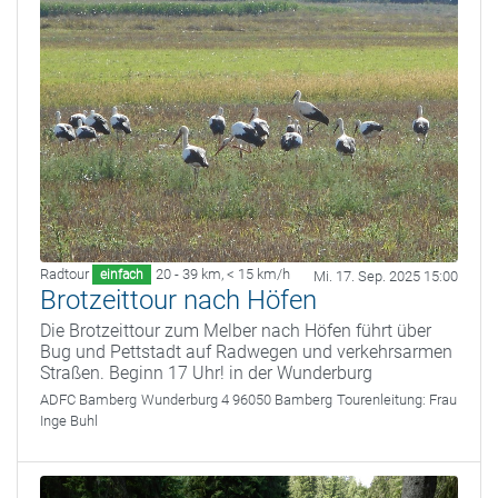
Radtour
20 - 39 km
,
< 15 km/h
einfach
Mi. 17. Sep. 2025 15:00
Brotzeittour nach Höfen
Die Brotzeittour zum Melber nach Höfen führt über
Bug und Pettstadt auf Radwegen und verkehrsarmen
Straßen. Beginn 17 Uhr! in der Wunderburg
ADFC Bamberg
Wunderburg 4 96050 Bamberg
Tourenleitung:
Frau
Inge Buhl