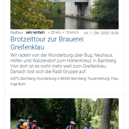
Radtour
< 20 km
,
< 15 km/h
sehr einfach
Mi. 1. Okt. 2025 15:00
Brotzeittour zur Brauerei
Greifenklau
Wir radeln von der Wunderburg über Bug, Neuhaus,
Höfen und Waizendorf zum HohenKreuz in Bamberg.
Von dort ist es nicht mehr weit zum Greifenklau.
Danach löst sich die Radl-Gruppe auf.
ADFC Bamberg
Wunderburg 4 96050 Bamberg
Tourenleitung:
Frau
Inge Buhl