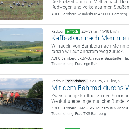
Die Brotzeittour zum Melber nach Höfe
Radwegen und verkehrsarmen Straßen.
ADFC Bamberg
Wunderburg 4 96050 Bamberg
Radtour
20 - 39 km
,
15-18 km/h
einfach
Kaffeetour nach Memmel
Wir radeln von Bamberg nach Memmels
radeln wir auf anderem Weg zurück.
ADFC Bamberg
ERBA-Schleuse, Gaustadter Hau
Tourenleitung:
Frau Inge Buhl
Radtour
< 20 km
,
< 15 km/h
sehr einfach
Mit dem Fahrrad durchs W
Zweistündige Radtour zu den Schönhei
Weltkulturerbe in gemütlicher Runde. 
ADFC Bamberg
BAMBERG Tourismus & Kongress
Tourenleitung:
Frau TKS Bamberg