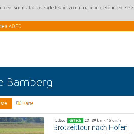
en ein komfortables Surferlebnis zu ermöglichen. Stimmen Sie 
 des ADFC
he
Bamberg
iste
Karte
Radtour
20 - 39 km
,
< 15 km/h
einfach
Brotzeittour nach Höfen