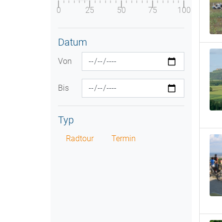
0
25
50
75
100
Datum
Von
Bis
Typ
Radtour
Termin