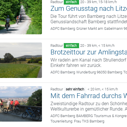
Radtour
20 - 39 km
,
15-18 km/h
einfach
Zum Genusstag nach Litz
Die Tour führt von Bamberg nach Litze
Genusslandschaft Bamberg stattfindet
ADFC Bamberg
Grüner Markt am Gabelmann 9
Radtour
20 - 39 km
,
< 15 km/h
einfach
Brotzeittour zur Amlingst
Wir radeln am Kanal nach Strullendorf
Einkehr fahren wir zurück.
ADFC Bamberg
Wunderburg 96050 Bamberg
To
Radtour
< 20 km
,
< 15 km/h
sehr einfach
Mit dem Fahrrad durchs W
Zweistündige Radtour zu den Schönhei
Weltkulturerbe in gemütlicher Runde. 
ADFC Bamberg
BAMBERG Tourismus & Kongress
Tourenleitung:
Frau TKS Bamberg