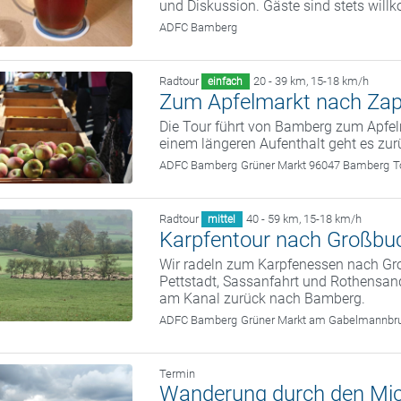
und Diskussion. Gäste sind stets wil
ADFC Bamberg
Radtour
20 - 39 km
,
15-18 km/h
einfach
Zum Apfelmarkt nach Zap
Die Tour führt von Bamberg zum Apfe
einem längeren Aufenthalt geht es zu
ADFC Bamberg
Grüner Markt 96047 Bamberg
T
Radtour
40 - 59 km
,
15-18 km/h
mittel
Karpfentour nach Großbu
Wir radeln zum Karpfenessen nach G
Pettstadt, Sassanfahrt und Rothensand
am Kanal zurück nach Bamberg.
ADFC Bamberg
Grüner Markt am Gabelmannbr
Termin
Wanderung durch den Mic