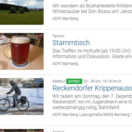
Wir wandern ab Bushaltestelle Krötle
Winterzauber bei Don Bosco am Jako
ADFC Bamberg
Termin
Stammtisch
Das Treffen im Hofcafé (ab 19:00 Uhr
Information und Diskussion. Gäste si
ADFC Bamberg
Radtour
20 - 39 km
,
15-18 km/h
einfach
Reckendorfer Krippenauss
Wir radeln am Sonntag, den 7. Deze
Reckendorf, wo im Jugendheim eine Kr
wetterabhängig nötig, Bahnfahrt.
ADFC Bamberg
Ludwigstraße 96052 Bamberg