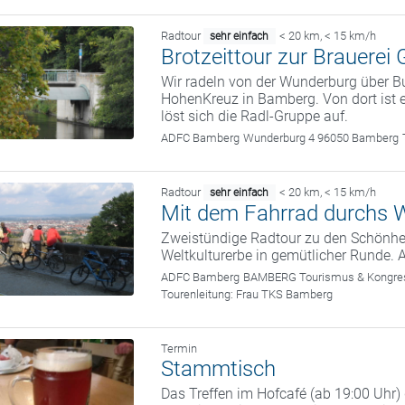
Radtour
< 20 km
,
< 15 km/h
sehr einfach
Brotzeittour zur Brauerei 
Wir radeln von der Wunderburg über 
HohenKreuz in Bamberg. Von dort ist 
löst sich die Radl-Gruppe auf.
ADFC Bamberg
Wunderburg 4 96050 Bamberg
Radtour
< 20 km
,
< 15 km/h
sehr einfach
Mit dem Fahrrad durchs W
Zweistündige Radtour zu den Schönhei
Weltkulturerbe in gemütlicher Runde. 
ADFC Bamberg
BAMBERG Tourismus & Kongress
Tourenleitung:
Frau TKS Bamberg
Termin
Stammtisch
Das Treffen im Hofcafé (ab 19:00 Uhr