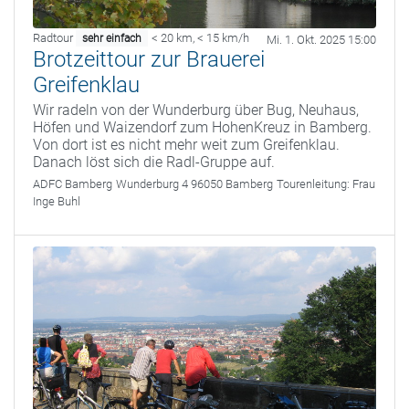
Radtour
< 20 km
,
< 15 km/h
sehr einfach
Mi. 1. Okt. 2025 15:00
Brotzeittour zur Brauerei
Greifenklau
Wir radeln von der Wunderburg über Bug, Neuhaus,
Höfen und Waizendorf zum HohenKreuz in Bamberg.
Von dort ist es nicht mehr weit zum Greifenklau.
Danach löst sich die Radl-Gruppe auf.
ADFC Bamberg
Wunderburg 4 96050 Bamberg
Tourenleitung:
Frau
Inge Buhl