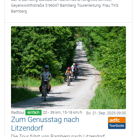
Geyerswörthstraße 5 96047 Bamberg
Tourenleitung:
Frau TKS
Bamberg
Radtour
20 - 39 km
,
15-18 km/h
einfach
So. 21. Sep. 2025 09:00
Zum Genusstag nach
Litzendorf
Die Tour führt von Bamberg nach Litzendorf,