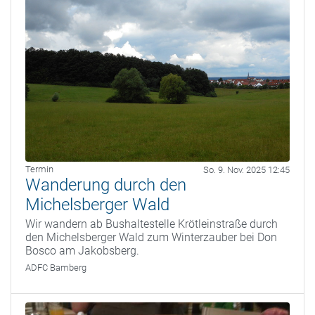
Termin
So. 9. Nov. 2025 12:45
Wanderung durch den
Michelsberger Wald
Wir wandern ab Bushaltestelle Krötleinstraße durch
den Michelsberger Wald zum Winterzauber bei Don
Bosco am Jakobsberg.
ADFC Bamberg