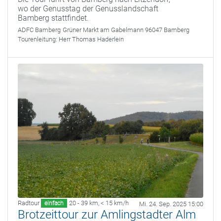
wo der Genusstag der Genusslandschaft
Bamberg stattfindet.
ADFC Bamberg
Grüner Markt am Gabelmann 96047 Bamberg
Tourenleitung:
Herr Thomas Haderlein
Radtour
20 - 39 km
,
< 15 km/h
einfach
Mi. 24. Sep. 2025 15:00
Brotzeittour zur Amlingstadter Alm