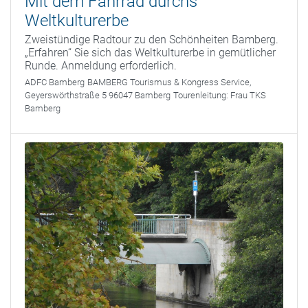
Mit dem Fahrrad durchs
Weltkulturerbe
Zweistündige Radtour zu den Schönheiten Bamberg.
„Erfahren“ Sie sich das Weltkulturerbe in gemütlicher
Runde. Anmeldung erforderlich.
ADFC Bamberg
BAMBERG Tourismus & Kongress Service,
Geyerswörthstraße 5 96047 Bamberg
Tourenleitung:
Frau TKS
Bamberg