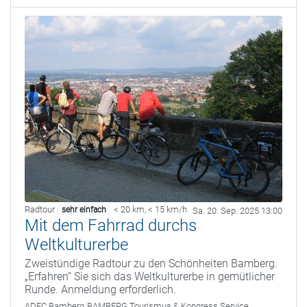
Radtour
< 20 km
,
< 15 km/h
sehr einfach
Sa. 20. Sep. 2025 13:00
Mit dem Fahrrad durchs
Weltkulturerbe
Zweistündige Radtour zu den Schönheiten Bamberg.
„Erfahren“ Sie sich das Weltkulturerbe in gemütlicher
Runde. Anmeldung erforderlich.
ADFC Bamberg
BAMBERG Tourismus & Kongress Service,