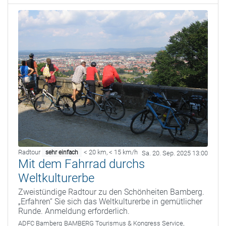
Radtour
< 20 km
,
< 15 km/h
sehr einfach
Sa. 20. Sep. 2025 13:00
Mit dem Fahrrad durchs
Weltkulturerbe
Zweistündige Radtour zu den Schönheiten Bamberg.
„Erfahren“ Sie sich das Weltkulturerbe in gemütlicher
Runde. Anmeldung erforderlich.
ADFC Bamberg
BAMBERG Tourismus & Kongress Service,