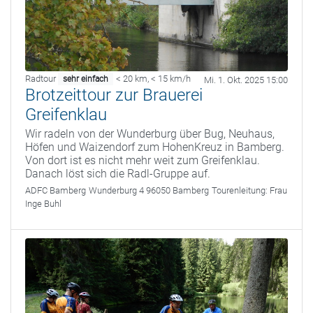
Radtour
< 20 km
,
< 15 km/h
sehr einfach
Mi. 1. Okt. 2025 15:00
Brotzeittour zur Brauerei
Greifenklau
Wir radeln von der Wunderburg über Bug, Neuhaus,
Höfen und Waizendorf zum HohenKreuz in Bamberg.
Von dort ist es nicht mehr weit zum Greifenklau.
Danach löst sich die Radl-Gruppe auf.
ADFC Bamberg
Wunderburg 4 96050 Bamberg
Tourenleitung:
Frau
Inge Buhl