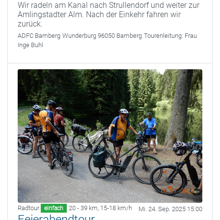
Wir radeln am Kanal nach Strullendorf und weiter zur
Amlingstadter Alm. Nach der Einkehr fahren wir
zurück.
ADFC Bamberg
Wunderburg 96050 Bamberg
Tourenleitung:
Frau
Inge Buhl
Radtour
20 - 39 km
,
15-18 km/h
einfach
Mi. 24. Sep. 2025 15:00
Feierabendtour