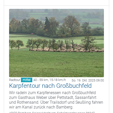
Radtour
40 - 59 km
,
15-18 km/h
mittel
So. 19. Okt. 2025 09:00
Karpfentour nach Großbuchfeld
Wir radeln zum Karpfenessen nach Großbuchfeld
zum Gasthaus Weber über Pettstadt, Sassanfahrt
und Rothensand. Über Trailsdorf und Seußling fahren
wir am Kanal zurück nach Bamberg.