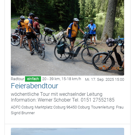
Radtour
20 - 39 km
,
15-18 km/h
einfach
Mi. 17. Sep. 2025 15:00
Feierabendtour
wöchentliche Tour mit wechselnder Leitung
Information: Werner Schober Tel. 0151 27552185
ADFC Coburg
Marktplatz Coburg 96450 Coburg
Tourenleitung:
Frau
Sigrid Brunner