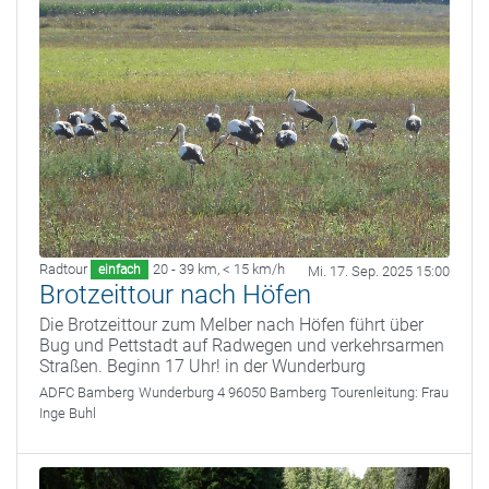
Radtour
20 - 39 km
,
< 15 km/h
einfach
Mi. 17. Sep. 2025 15:00
Brotzeittour nach Höfen
Die Brotzeittour zum Melber nach Höfen führt über
Bug und Pettstadt auf Radwegen und verkehrsarmen
Straßen. Beginn 17 Uhr! in der Wunderburg
ADFC Bamberg
Wunderburg 4 96050 Bamberg
Tourenleitung:
Frau
Inge Buhl