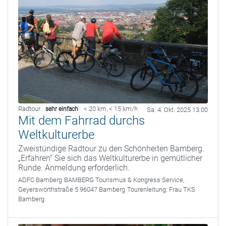
Radtour
< 20 km
,
< 15 km/h
sehr einfach
Sa. 4. Okt. 2025 13:00
Mit dem Fahrrad durchs
Weltkulturerbe
Zweistündige Radtour zu den Schönheiten Bamberg.
„Erfahren“ Sie sich das Weltkulturerbe in gemütlicher
Runde. Anmeldung erforderlich.
ADFC Bamberg
BAMBERG Tourismus & Kongress Service,
Geyerswörthstraße 5 96047 Bamberg
Tourenleitung:
Frau TKS
Bamberg