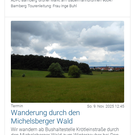
ADFC Bamberg
Grüner Markt am Gabelmannbrunnen 96047
Bamberg
Tourenleitung:
Frau Inge Buhl
Termin
So. 9. Nov. 2025 12:45
Wanderung durch den
Michelsberger Wald
Wir wandern ab Bushaltestelle Krötleinstraße durch