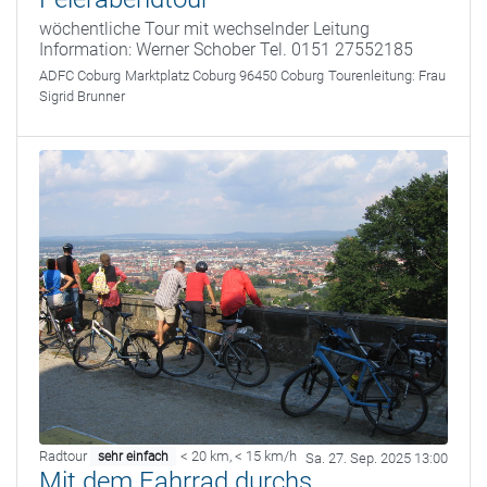
wöchentliche Tour mit wechselnder Leitung
Information: Werner Schober Tel. 0151 27552185
ADFC Coburg
Marktplatz Coburg 96450 Coburg
Tourenleitung:
Frau
Sigrid Brunner
Radtour
< 20 km
,
< 15 km/h
sehr einfach
Sa. 27. Sep. 2025 13:00
Mit dem Fahrrad durchs