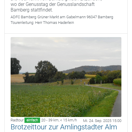
wo der Genusstag der Genusslandschaft
Bamberg stattfindet.
ADFC Bamberg
Grüner Markt am Gabelmann 96047 Bamberg
Tourenleitung:
Herr Thomas Haderlein
Radtour
20 - 39 km
,
< 15 km/h
einfach
Mi. 24. Sep. 2025 15:00
Brotzeittour zur Amlingstadter Alm