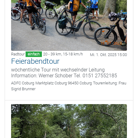
Radtour
20 - 39 km
,
15-18 km/h
einfach
Mi. 1. Okt. 2025 15:00
Feierabendtour
wöchentliche Tour mit wechselnder Leitung
Information: Werner Schober Tel. 0151 27552185
ADFC Coburg
Marktplatz Coburg 96450 Coburg
Tourenleitung:
Frau
Sigrid Brunner