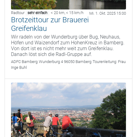
Radtour
< 20 km
,
< 15 km/h
sehr einfach
Mi. 1. Okt. 2025 15:00
Brotzeittour zur Brauerei
Greifenklau
Wir radeln von der Wunderburg über Bug, Neuhaus,
Höfen und Waizendorf zum HohenKreuz in Bamberg.
Von dort ist es nicht mehr weit zum Greifenklau.
Danach löst sich die Radl-Gruppe auf.
ADFC Bamberg
Wunderburg 4 96050 Bamberg
Tourenleitung:
Frau
Inge Buhl