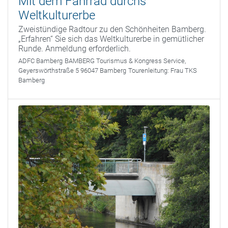
Mit dem Fahrrad durchs
Weltkulturerbe
Zweistündige Radtour zu den Schönheiten Bamberg.
„Erfahren“ Sie sich das Weltkulturerbe in gemütlicher
Runde. Anmeldung erforderlich.
ADFC Bamberg
BAMBERG Tourismus & Kongress Service,
Geyerswörthstraße 5 96047 Bamberg
Tourenleitung:
Frau TKS
Bamberg