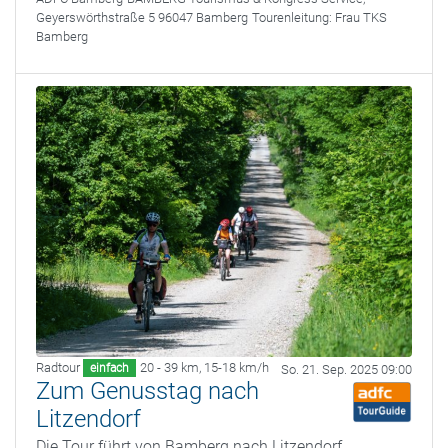
Geyerswörthstraße 5 96047 Bamberg
Tourenleitung:
Frau TKS
Bamberg
Radtour
20 - 39 km
,
15-18 km/h
einfach
So. 21. Sep. 2025 09:00
Zum Genusstag nach
Litzendorf
Die Tour führt von Bamberg nach Litzendorf,