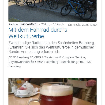
Radtour
< 20 km
,
< 15 km/h
sehr einfach
Sa. 4. Okt. 2025 13:00
Mit dem Fahrrad durchs
Weltkulturerbe
Zweistündige Radtour zu den Schönheiten Bamberg.
„Erfahren“ Sie sich das Weltkulturerbe in gemütlicher
Runde. Anmeldung erforderlich.
ADFC Bamberg
BAMBERG Tourismus & Kongress Service,
Geyerswörthstraße 5 96047 Bamberg
Tourenleitung:
Frau TKS
Bamberg