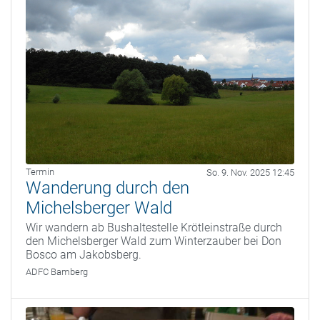
Termin
So. 9. Nov. 2025 12:45
Wanderung durch den
Michelsberger Wald
Wir wandern ab Bushaltestelle Krötleinstraße durch
den Michelsberger Wald zum Winterzauber bei Don
Bosco am Jakobsberg.
ADFC Bamberg