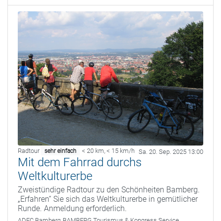
Radtour
< 20 km
,
< 15 km/h
sehr einfach
Sa. 20. Sep. 2025 13:00
Mit dem Fahrrad durchs
Weltkulturerbe
Zweistündige Radtour zu den Schönheiten Bamberg.
„Erfahren“ Sie sich das Weltkulturerbe in gemütlicher
Runde. Anmeldung erforderlich.
ADFC Bamberg
BAMBERG Tourismus & Kongress Service,