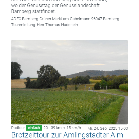
wo der Genusstag der Genusslandschaft
Bamberg stattfindet.
ADFC Bamberg
Grüner Markt am Gabelmann 96047 Bamberg
Tourenleitung:
Herr Thomas Haderlein
Radtour
20 - 39 km
,
< 15 km/h
einfach
Mi. 24. Sep. 2025 15:00
Brotzeittour zur Amlingstadter Alm