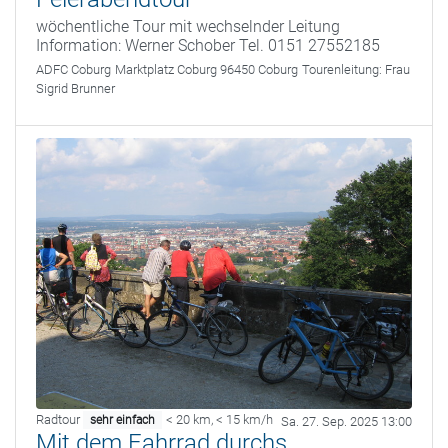
wöchentliche Tour mit wechselnder Leitung
Information: Werner Schober Tel. 0151 27552185
ADFC Coburg
Marktplatz Coburg 96450 Coburg
Tourenleitung:
Frau
Sigrid Brunner
Radtour
< 20 km
,
< 15 km/h
sehr einfach
Sa. 27. Sep. 2025 13:00
Mit dem Fahrrad durchs