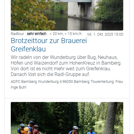
Radtour
< 20 km
,
< 15 km/h
sehr einfach
Mi. 1. Okt. 2025 15:00
Brotzeittour zur Brauerei
Greifenklau
Wir radeln von der Wunderburg über Bug, Neuhaus,
Höfen und Waizendorf zum HohenKreuz in Bamberg.
Von dort ist es nicht mehr weit zum Greifenklau.
Danach löst sich die Radl-Gruppe auf.
ADFC Bamberg
Wunderburg 4 96050 Bamberg
Tourenleitung:
Frau
Inge Buhl