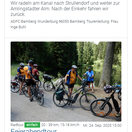
Wir radeln am Kanal nach Strullendorf und weiter zur
Amlingstadter Alm. Nach der Einkehr fahren wir
zurück.
ADFC Bamberg
Wunderburg 96050 Bamberg
Tourenleitung:
Frau
Inge Buhl
Radtour
20 - 39 km
,
15-18 km/h
einfach
Mi. 24. Sep. 2025 15:00
Feierabendtour