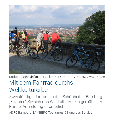
Radtour
< 20 km
,
< 15 km/h
sehr einfach
Sa. 20. Sep. 2025 13:00
Mit dem Fahrrad durchs
Weltkulturerbe
Zweistündige Radtour zu den Schönheiten Bamberg.
„Erfahren“ Sie sich das Weltkulturerbe in gemütlicher
Runde. Anmeldung erforderlich.
ADFC Bamberg
BAMBERG Tourismus & Kongress Service,