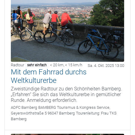
Radtour
< 20 km
,
< 15 km/h
sehr einfach
Sa. 4. Okt. 2025 13:00
Mit dem Fahrrad durchs
Weltkulturerbe
Zweistündige Radtour zu den Schönheiten Bamberg.
„Erfahren“ Sie sich das Weltkulturerbe in gemütlicher
Runde. Anmeldung erforderlich.
ADFC Bamberg
BAMBERG Tourismus & Kongress Service,
Geyerswörthstraße 5 96047 Bamberg
Tourenleitung:
Frau TKS
Bamberg