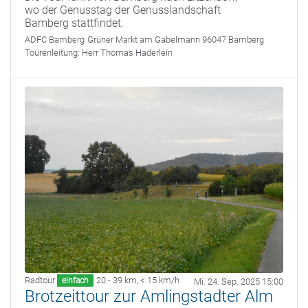
wo der Genusstag der Genusslandschaft
Bamberg stattfindet.
ADFC Bamberg
Grüner Markt am Gabelmann 96047 Bamberg
Tourenleitung:
Herr Thomas Haderlein
Radtour
20 - 39 km
,
< 15 km/h
einfach
Mi. 24. Sep. 2025 15:00
Brotzeittour zur Amlingstadter Alm