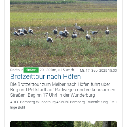
Radtour
20 - 39 km
,
< 15 km/h
einfach
Mi. 17. Sep. 2025 15:00
Brotzeittour nach Höfen
Die Brotzeittour zum Melber nach Höfen führt über
Bug und Pettstadt auf Radwegen und verkehrsarmen
Straßen. Beginn 17 Uhr! in der Wunderburg
ADFC Bamberg
Wunderburg 4 96050 Bamberg
Tourenleitung:
Frau
Inge Buhl