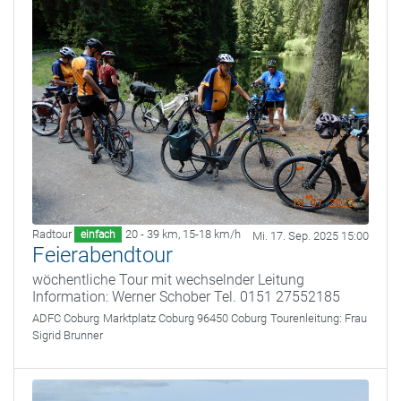
Radtour
20 - 39 km
,
15-18 km/h
einfach
Mi. 17. Sep. 2025 15:00
Feierabendtour
wöchentliche Tour mit wechselnder Leitung
Information: Werner Schober Tel. 0151 27552185
ADFC Coburg
Marktplatz Coburg 96450 Coburg
Tourenleitung:
Frau
Sigrid Brunner