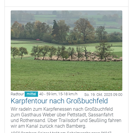
Radtour
40 - 59 km
,
15-18 km/h
mittel
So. 19. Okt. 2025 09:00
Karpfentour nach Großbuchfeld
Wir radeln zum Karpfenessen nach Großbuchfeld
zum Gasthaus Weber über Pettstadt, Sassanfahrt
und Rothensand. Über Trailsdorf und Seußling fahren
wir am Kanal zurück nach Bamberg.