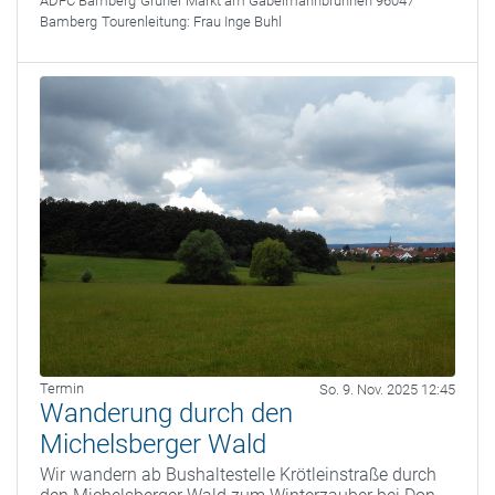
ADFC Bamberg
Grüner Markt am Gabelmannbrunnen 96047
Bamberg
Tourenleitung:
Frau Inge Buhl
Termin
So. 9. Nov. 2025 12:45
Wanderung durch den
Michelsberger Wald
Wir wandern ab Bushaltestelle Krötleinstraße durch