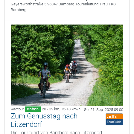
Geyerswörthstraße 5 96047 Bamberg
Tourenleitung:
Frau TKS
Bamberg
Radtour
20 - 39 km
,
15-18 km/h
einfach
So. 21. Sep. 2025 09:00
Zum Genusstag nach
Litzendorf
Die Tour führt von Bamberg nach Litzendorf,