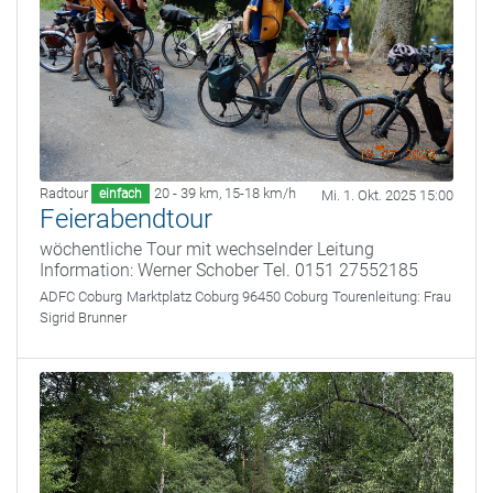
Radtour
20 - 39 km
,
15-18 km/h
einfach
Mi. 1. Okt. 2025 15:00
Feierabendtour
wöchentliche Tour mit wechselnder Leitung
Information: Werner Schober Tel. 0151 27552185
ADFC Coburg
Marktplatz Coburg 96450 Coburg
Tourenleitung:
Frau
Sigrid Brunner