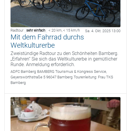
Radtour
< 20 km
,
< 15 km/h
sehr einfach
Sa. 4. Okt. 2025 13:00
Mit dem Fahrrad durchs
Weltkulturerbe
Zweistündige Radtour zu den Schönheiten Bamberg.
„Erfahren“ Sie sich das Weltkulturerbe in gemütlicher
Runde. Anmeldung erforderlich.
ADFC Bamberg
BAMBERG Tourismus & Kongress Service,
Geyerswörthstraße 5 96047 Bamberg
Tourenleitung:
Frau TKS
Bamberg