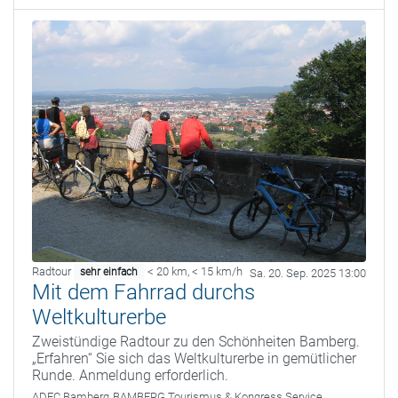
Radtour
< 20 km
,
< 15 km/h
sehr einfach
Sa. 20. Sep. 2025 13:00
Mit dem Fahrrad durchs
Weltkulturerbe
Zweistündige Radtour zu den Schönheiten Bamberg.
„Erfahren“ Sie sich das Weltkulturerbe in gemütlicher
Runde. Anmeldung erforderlich.
ADFC Bamberg
BAMBERG Tourismus & Kongress Service,