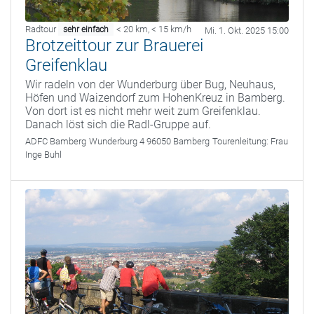
Radtour
< 20 km
,
< 15 km/h
sehr einfach
Mi. 1. Okt. 2025 15:00
Brotzeittour zur Brauerei
Greifenklau
Wir radeln von der Wunderburg über Bug, Neuhaus,
Höfen und Waizendorf zum HohenKreuz in Bamberg.
Von dort ist es nicht mehr weit zum Greifenklau.
Danach löst sich die Radl-Gruppe auf.
ADFC Bamberg
Wunderburg 4 96050 Bamberg
Tourenleitung:
Frau
Inge Buhl