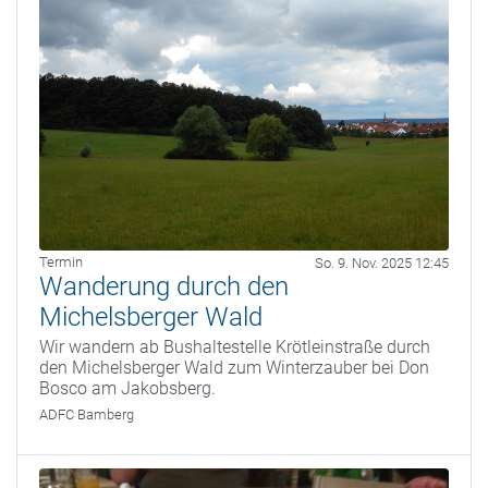
Termin
So. 9. Nov. 2025 12:45
Wanderung durch den
Michelsberger Wald
Wir wandern ab Bushaltestelle Krötleinstraße durch
den Michelsberger Wald zum Winterzauber bei Don
Bosco am Jakobsberg.
ADFC Bamberg