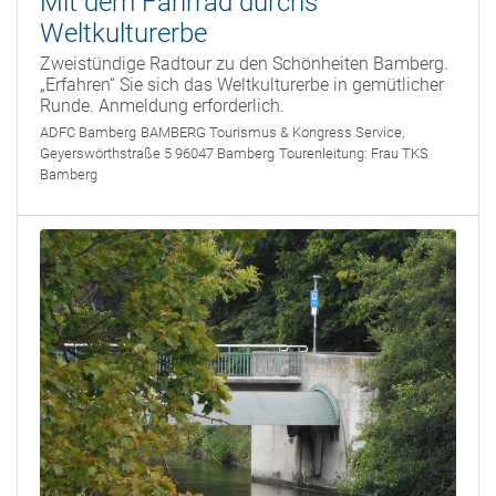
Mit dem Fahrrad durchs
Weltkulturerbe
Zweistündige Radtour zu den Schönheiten Bamberg.
„Erfahren“ Sie sich das Weltkulturerbe in gemütlicher
Runde. Anmeldung erforderlich.
ADFC Bamberg
BAMBERG Tourismus & Kongress Service,
Geyerswörthstraße 5 96047 Bamberg
Tourenleitung:
Frau TKS
Bamberg