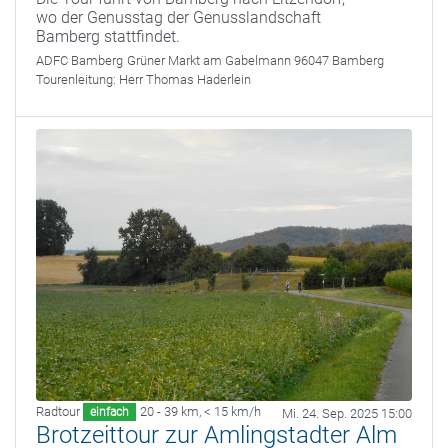
wo der Genusstag der Genusslandschaft
Bamberg stattfindet.
ADFC Bamberg
Grüner Markt am Gabelmann 96047 Bamberg
Tourenleitung:
Herr Thomas Haderlein
Radtour
20 - 39 km
,
< 15 km/h
einfach
Mi. 24. Sep. 2025 15:00
Brotzeittour zur Amlingstadter Alm