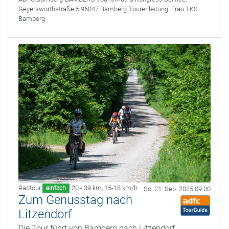
Geyerswörthstraße 5 96047 Bamberg
Tourenleitung:
Frau TKS
Bamberg
Radtour
20 - 39 km
,
15-18 km/h
einfach
So. 21. Sep. 2025 09:00
Zum Genusstag nach
Litzendorf
Die Tour führt von Bamberg nach Litzendorf,