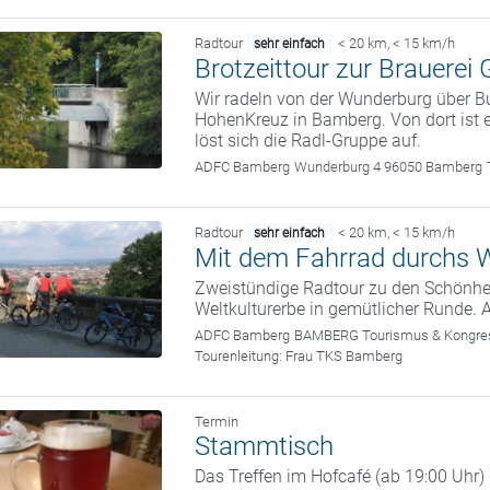
Radtour
< 20 km
,
< 15 km/h
sehr einfach
Brotzeittour zur Brauerei 
Wir radeln von der Wunderburg über 
HohenKreuz in Bamberg. Von dort ist 
löst sich die Radl-Gruppe auf.
ADFC Bamberg
Wunderburg 4 96050 Bamberg
Radtour
< 20 km
,
< 15 km/h
sehr einfach
Mit dem Fahrrad durchs W
Zweistündige Radtour zu den Schönhei
Weltkulturerbe in gemütlicher Runde. 
ADFC Bamberg
BAMBERG Tourismus & Kongress
Tourenleitung:
Frau TKS Bamberg
Termin
Stammtisch
Das Treffen im Hofcafé (ab 19:00 Uhr