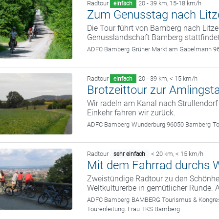
Radtour
20 - 39 km
,
15-18 km/h
einfach
Zum Genusstag nach Litz
Die Tour führt von Bamberg nach Litze
Genusslandschaft Bamberg stattfindet
ADFC Bamberg
Grüner Markt am Gabelmann 9
Radtour
20 - 39 km
,
< 15 km/h
einfach
Brotzeittour zur Amlingst
Wir radeln am Kanal nach Strullendorf
Einkehr fahren wir zurück.
ADFC Bamberg
Wunderburg 96050 Bamberg
To
Radtour
< 20 km
,
< 15 km/h
sehr einfach
Mit dem Fahrrad durchs W
Zweistündige Radtour zu den Schönhei
Weltkulturerbe in gemütlicher Runde. 
ADFC Bamberg
BAMBERG Tourismus & Kongress
Tourenleitung:
Frau TKS Bamberg