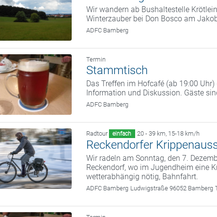
Wir wandern ab Bushaltestelle Krötle
Winterzauber bei Don Bosco am Jako
ADFC Bamberg
Termin
Stammtisch
Das Treffen im Hofcafé (ab 19:00 Uhr
Information und Diskussion. Gäste si
ADFC Bamberg
Radtour
20 - 39 km
,
15-18 km/h
einfach
Reckendorfer Krippenauss
Wir radeln am Sonntag, den 7. Deze
Reckendorf, wo im Jugendheim eine Kr
wetterabhängig nötig, Bahnfahrt.
ADFC Bamberg
Ludwigstraße 96052 Bamberg