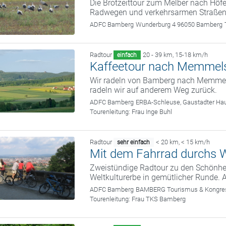
Die Brotzeittour zum Melber nach Höfe
Radwegen und verkehrsarmen Straßen.
ADFC Bamberg
Wunderburg 4 96050 Bamberg
Radtour
20 - 39 km
,
15-18 km/h
einfach
Kaffeetour nach Memmel
Wir radeln von Bamberg nach Memmels
radeln wir auf anderem Weg zurück.
ADFC Bamberg
ERBA-Schleuse, Gaustadter Hau
Tourenleitung:
Frau Inge Buhl
Radtour
< 20 km
,
< 15 km/h
sehr einfach
Mit dem Fahrrad durchs W
Zweistündige Radtour zu den Schönhei
Weltkulturerbe in gemütlicher Runde. 
ADFC Bamberg
BAMBERG Tourismus & Kongress
Tourenleitung:
Frau TKS Bamberg