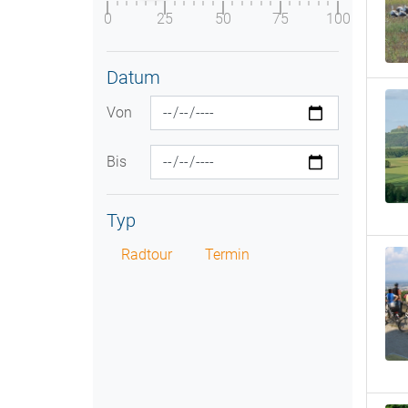
0
25
50
75
100
Datum
Von
Bis
Typ
Radtour
Termin