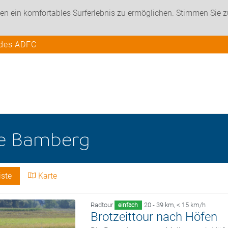
en ein komfortables Surferlebnis zu ermöglichen. Stimmen Sie 
 des ADFC
he
Bamberg
iste
Karte
Radtour
20 - 39 km
,
< 15 km/h
einfach
Brotzeittour nach Höfen