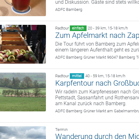
und Diskussion. Gäste sind stets wil
ADFC Bamberg
Radtour
20 - 39 km
,
15-18 km/h
einfach
Zum Apfelmarkt nach Zap
Die Tour führt von Bamberg zum Apfe
einem längeren Aufenthalt geht es zu
ADFC Bamberg
Grüner Markt 96047 Bamberg
T
Radtour
40 - 59 km
,
15-18 km/h
mittel
Karpfentour nach Großbu
Wir radeln zum Karpfenessen nach G
Pettstadt, Sassanfahrt und Rothensand
am Kanal zurück nach Bamberg.
ADFC Bamberg
Grüner Markt am Gabelmannbr
Termin
Wanderung durch den Mic